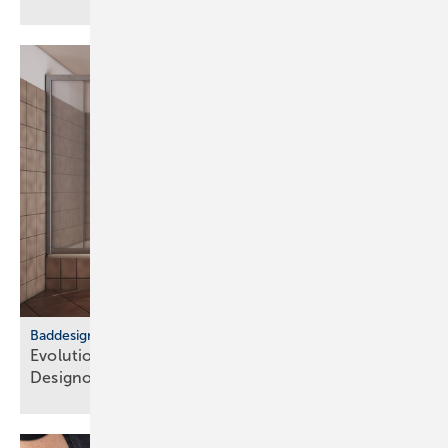
Baddesign
Evolution des Ba­de­zim­mers: Vom Zweck­raum zum
De­sign­ob­jekt