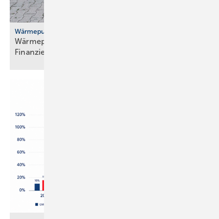
Wärmepumpenhochlauf
Wärmepumpen: gute Ideen für Transport,
Finanzierung und
Versicherung