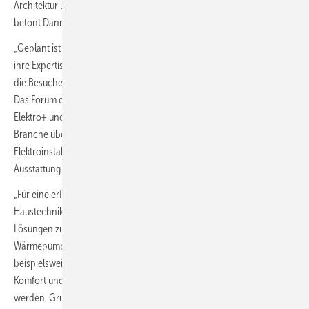
Architektur und Wohnungswirtschaft, einen weiteren Mehrwert,“
betont Danny Enwerem, Director GET Nord.
„Geplant ist es, Experten und Redner zu gewinnen, die ihr Wissen und
ihre Expertise rund um moderne Elektroinstallationen teilen und für
die Besuchenden kompetente Ansprechpartner in Fachfragen sind.“
Das Forum dient als Plattform, auf der die HEA sowie die Initiative
Elektro+ und ihre Partner ihr Know-how präsentieren, um die
Branche über moderne, energieeffiziente und sichere
Elektroinstallationen zu informieren und eine zukunftssichere
Ausstattung zu fördern.
„Für eine erfolgreiche Energiewende wird es immer wichtiger, bei der
Haustechnik auf ressourcenschonende und energieeffiziente
Lösungen zu setzen. Photovoltaikanlagen, Stromspeicher,
Wärmepumpen und Elektromobilität sowie ihre smarte Vernetzung
beispielsweise sind dabei wichtige Bausteine. Aber auch Sicherheit,
Komfort und Behaglichkeit für die Bewohner müssen beachtet
werden. Grundlage dafür ist eine sachgerechte und gleichermaßen