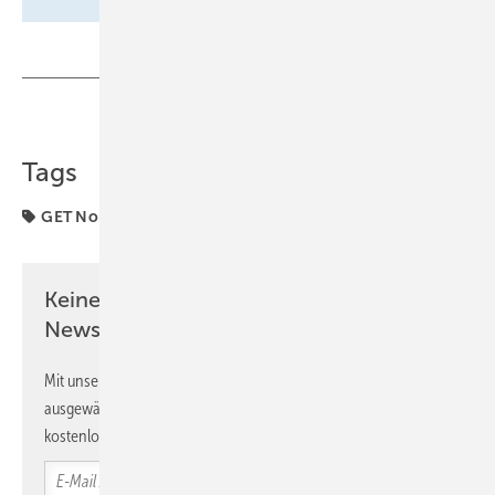
Teilen
Link kopieren
Tags
GET Nord
HEA
Initiative
Kooperation
Keine Zeit? Kein Problem mit dem SBZ
Newsletter!
Mit unserem Newsletter erhalten Sie regelmäßig von uns
ausgewählte Informationen und Neuigkeiten, gebündelt und
kostenlos direkt ins Postfach.