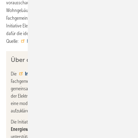
vorausschauende Planung von elektrischen Anlagen in
Wohngebäuden“, betont Dr. Jan Witt, Geschäftsführer der HEA-
Fachgemeinschaft. „Aufklärungsarbeit darüber zu leisten, hat sich die
Initiative Elektro+ auf die Fahnen geschrieben und die GET Nord ist
dafür die ideale Plattform“. ■
Quelle:
Hamburg Messe
/ ml
Über die Initiative Elektro+
Die
Initiative Elektro+
wurde von der HEA –
Fachgemeinschaft für effiziente Energieanwendung e.V.
gemeinsam mit führenden Markenherstellern und Verbänden
der Elektrobranche gegründet. Ziel der Gemeinschaft ist es, über
eine moderne, energieeffiziente und sichere Elektroinstallation
aufzuklären.
Die Initiative ist
eng vernetzt mit dem Fachhandwerk, der
Energiewirtschaft und der Wohnungswirtschaft
und
unterstützt auch Institutionen der Verbraucher- und