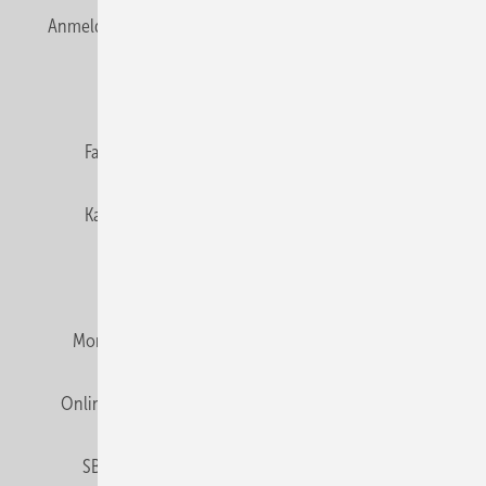
Anmelden
Anmeldung & Registrierung
Newsletter
Datenschutz
E-Paper
Editor's choice
Fachbeiträge
Gentner Verlag
Impressum
Karriere bei Gentner
Team
Mediaservice
Mitgliedschaften und Engagement
Montagezeiten Heizung
Montagezeiten Sanitär
Online Mediadaten
Privacy Manager
RSS-Feed
SBZ abonnieren
Veranstaltungen / Webinare