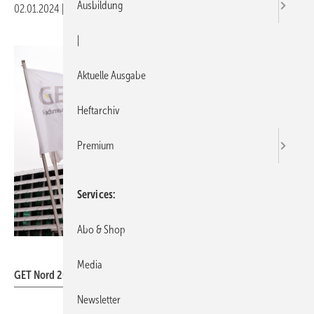
Ausbildung
02.01.2024
|
Druckvorschau
|
Aktuelle Ausgabe
Heftarchiv
Premium
Services
Abo & Shop
Hamburg Messe und Congress / Foto: Nicolas Maack
Media
GET Nord 2022, Eingang Ost der Hamburger Messe.
Newsletter