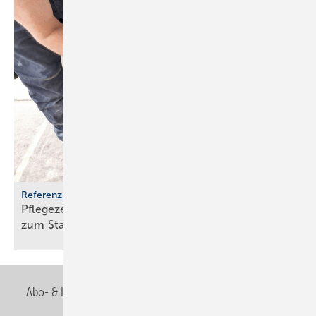
Referenzprojekt Geberit
Pflegezentrum Pful­len­dorf: Dusch-WCs wer­den
zum
Stan­dard
Abo- & Leserservice
AGB
Alle Inhalte chronologisch