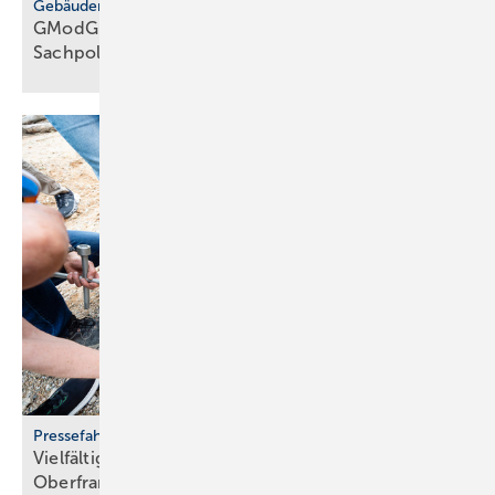
Gebäudemodernisierungsgesetz
GModG: SHK-Handwerk kriti­siert feh­lende
Sach­politik
Pressefahrt des BWP
Vielfältiger Einsatz von Wärmepumpen in
Oberfranken