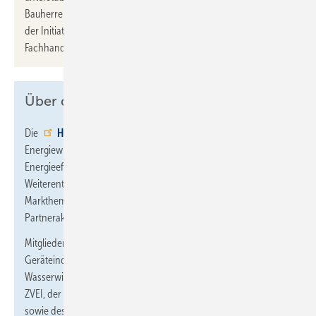
Bauherrenberatung mit fachlicher Expertise. Die Fachkompetenz
der Initiative Elektro+ spricht Bauherren, Modernisierer,
Fachhandwerk, Architekten und Planer gleichermaßen an.
Über die HEA
Die
HEA-Fachgemeinschaft
als Marktpartnerverbund der
Energiewirtschaft ist aktiv im Sinne von Kundenbindung und
Energieeffizienz. Im Vordergrund steht die Förderung und
Weiterentwicklung neuer Technologien, der Abbau von
Markthemmnissen sowie die Entwicklung kundennaher
Partneraktionen.
Mitglieder sind Energieversorger, Unternehmen der
Geräteindustrie, die Spitzenverbände der Energie- und
Wasserwirtschaft BDEW, der Elektro- und Elektronikindustrie
ZVEI, der Elektro- und Sanitärfachhandwerke ZVEH und ZVSHK
sowie des Fachgroßhandels VEG und DGH.