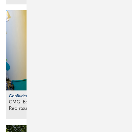
Gebäudemodernisierungsgesetz
GMG-Eckpunkte: zwi­schen Er­leich­te­rung und
Rechts­un­si­cher­heit