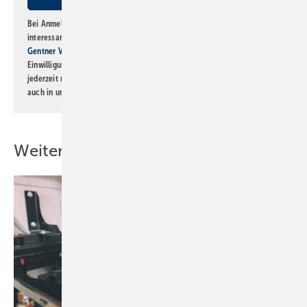
Bei Anmeldung zu diesem Newsletter bin ich damit einverstanden, über
interessante Verlags- und Online-Angebote
der Marken der Alfons W.
Gentner Verlag GmbH & Co. KG
informiert zu werden. Diese
Einwilligung kann ich jederzeit widerrufen und eine Abmeldung ist
jederzeit möglich. Informationen zum Umgang mit Daten finden Sie
auch in unserer
Datenschutzerklärung
.
Weitere Inhalte