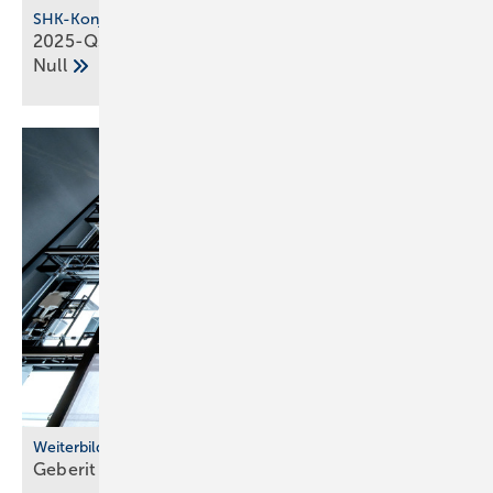
SHK-Konjunkturbarometer
2025-Q3: SHK-Geschäftsklima stag­niert auf der
Null
Weiterbildung
Geberit eröffnet neuen Campus für die
Branche