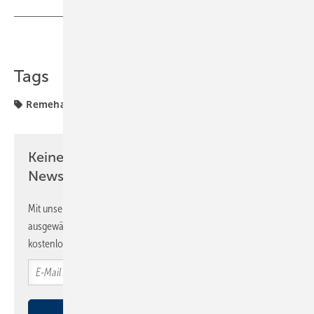
Teilen
Link kopieren
Tags
Remeha
Wärmewende
Keine Zeit? Kein Problem mit dem SBZ
Newsletter!
Mit unserem Newsletter erhalten Sie regelmäßig von uns
ausgewählte Informationen und Neuigkeiten, gebündelt und
kostenlos direkt ins Postfach.