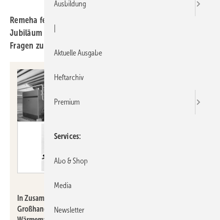
Ausbildung
Remeha feiert 90-jähriges Firmenbestehen. Zum
|
Jubiläum geben Experten-Videos Antworten auf aktuelle
Fragen zu nachhaltiger Wärmetechnologie.
Aktuelle Ausgabe
Heftarchiv
Premium
Services
Abo & Shop
Remeha
Media
In Zusammenarbeit mit Planern, Handwerkern und
Großhandel entwickelt Remeha seit 90 Jahren Technik für den
Newsletter
Wärmemarkt.