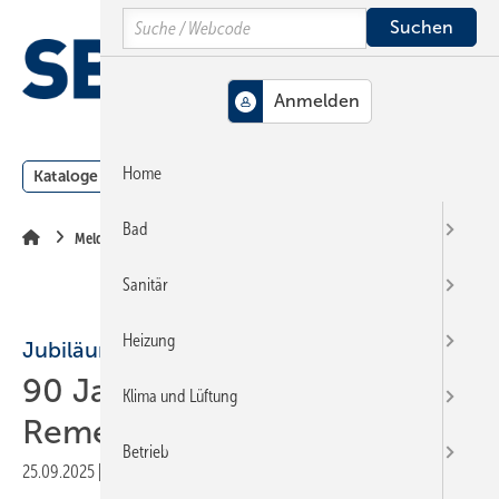
Springe
Springe
Springe
Search
auf
auf
auf
Hauptinhalt
Hauptmenü
SiteSearch
MENÜ
Home
Kataloge
Meldungen
Podcast
Produkte
Webin
Bad
Meldungen
Sanitär
Heizung
Jubiläum
90 Jahre Wärme von
Klima und Lüftung
Remeha
Betrieb
25.09.2025
|
Druckvorschau