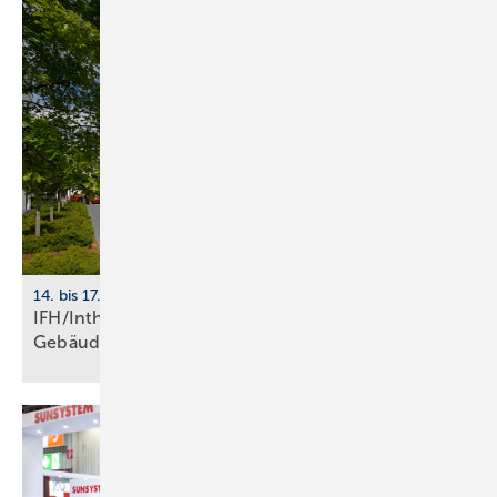
14. bis 17. April 2026, Nürnberg
IFH/Intherm 2026: Sanitär-, Haus- und
Ge­bäu­de­tech­nik