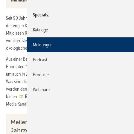
Specials
Seit 90 Jahren liefert Remeha Wärme. Das gelingt insbesondere dank
der engen Kooperation mit Handwerk, Planern und dem Großhandel.
Kataloge
Mit diesen Ressourcen im Rücken tritt das Unternehmen auch der
wohl größten Herausforderung der Firmengeschichte entgegen: der
Meldungen
ökologischen Wärmewende.
Aus einer Betrachtung der letzten 90 Jahre ermittelt Remeha
Podcast
Prioritäten für das anstehende Jahrzehnt: Was muss getan werden,
um auch in Zukunft Wärme-Angelegenheiten bestmöglich zu lösen?
Produkte
Was sind die großen Themen der aktuellen Zeit? Welche Kriterien
werden den Ausschlag geben? Antworten darauf
Webinare
bieten
Experten-Videos
, die auf der Website und den Social
Media Kanälen des Unternehmens erscheinen.
Meilensteine der vergangenen
Jahrzehnte: