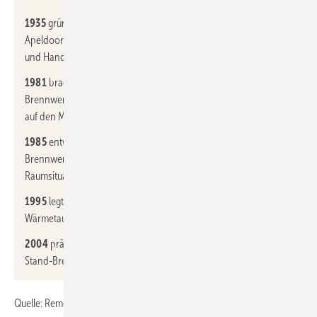
1935
gründete Gerard van Reekum im niederländischen
Apeldoorn einen Metallhandel. Aus den Begriffen Reekum, Metall
und Handel entstand der Name Remeha.
1981
brachte das Unternehmen den ersten Stand-
Brennwertkessel mit einem Leistungsbereich von bis zu 1200 kW
auf den Markt.
1985
entwickelte Remeha den ersten wandhängenden Gas-
Brennwertkessel mit 40 kW Leistung, der auch in beengten
Raumsituationen effektiv Wärme erzeugte.
1995
legte die Firma mit dem patentierten Monoblock
Wärmetauscher nach.
2004
präsentierte Remeha der Heizungsbauer-Welt den ersten
Stand-Brennwertkessel auf Rädern.
Quelle: Remeha / fl