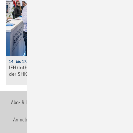
14. bis 17. April 2026, Nürnberg
IFH/Intherm: 400+ Aus­stel­ler zei­gen die Zu­kunft
der
SHK-Branche
Abo- & Leserservice
AGB
Alle Inhalte chronologisch
Anmelden
Anmeldung & Registrierung
Newsletter