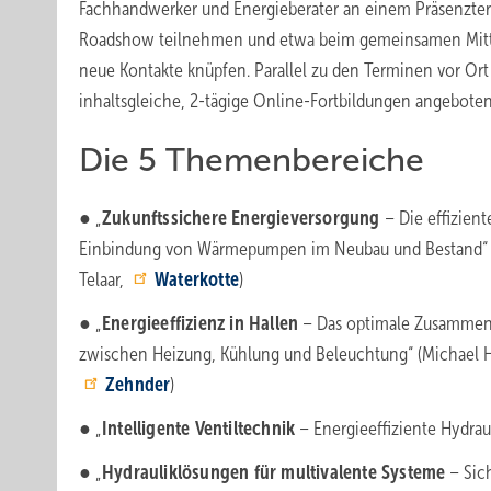
Fachhandwerker und Energieberater an einem Präsenzte
Roadshow teilnehmen und etwa beim gemeinsamen Mit
neue Kontakte knüpfen. Parallel zu den Terminen vor Or
inhaltsgleiche, 2-tägige Online-Fortbildungen angebote
Die 5 Themenbereiche
● „
Zukunftssichere Energieversorgung
– Die effizient
Einbindung von Wärmepumpen im Neubau und Bestand“ 
Telaar,
Waterkotte
)
● „
Energieeffizienz in Hallen
– Das optimale Zusammen
zwischen Heizung, Kühlung und Beleuchtung“ (Michael H
Zehnder
)
● „
Intelligente Ventiltechnik
– Energieeffiziente Hydrau
● „
Hydrauliklösungen für multivalente Systeme
– Sic