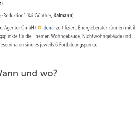
n
)
-Reduktion“ (Kai Günther,
Kaimann
)
2
ie-Agentur GmbH (
dena
) zertifiziert. Energieberater können mit i
dungspunkte für die Themen Wohngebäude, Nichtwohngebäude und
eseminaren sind es jeweils 6 Fortbildungspunkte.
 Wann und wo?