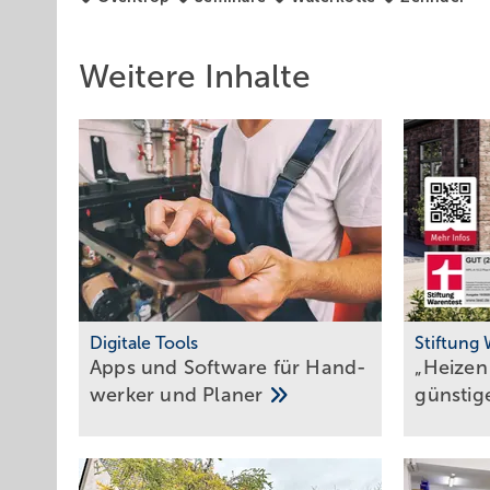
Weitere Inhalte
Digitale Tools
Stiftung
Apps und Soft­ware für Hand­
„Heizen
werker und
Planer
güns­ti­