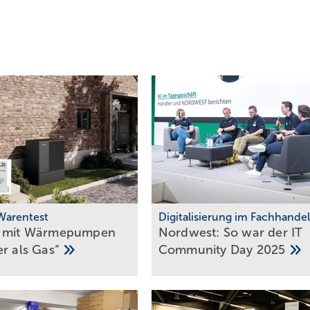
 Warentest
Digitalisierung im Fachhandel
 mit Wär­me­pum­pen
Nordwest: So war der IT
ger als
Gas“
Community Day
2025