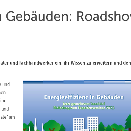
 in Gebäuden: Roadsh
e
rater und Fachhandwerker ein, ihr Wissen zu erweitern und den
e und
nen
eine
i und
mate“ am
,