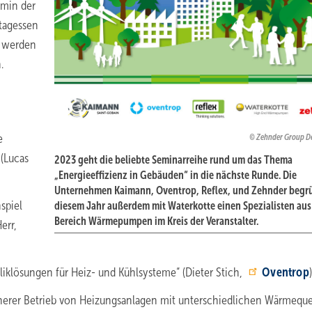
rmin der
tagessen
t werden
n.
e
Zehnder Group D
(Lucas
2023 geht die beliebte Seminarreihe rund um das Thema
„Energieeffizienz in Gebäuden“ in die nächste Runde. Die
Unternehmen Kaimann, Oventrop, Reflex, und Zehnder begr
spiel
diesem Jahr außerdem mit Waterkotte einen Spezialisten au
Bereich Wärmepumpen im Kreis der Veranstalter.
err,
liklösungen für Heiz- und Kühlsysteme“ (Dieter Stich,
Oventrop
)
herer Betrieb von Heizungsanlagen mit unterschiedlichen Wärmeque