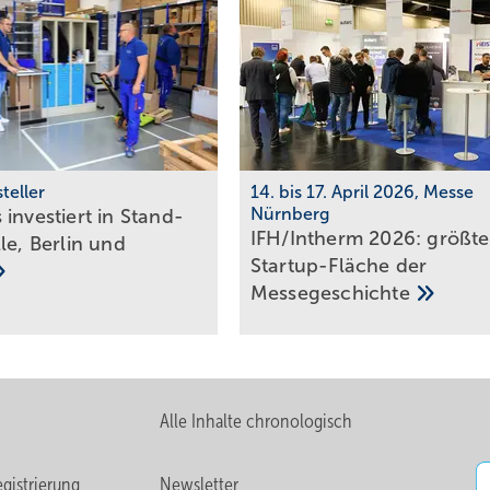
teller
14. bis 17. April 2026, Messe
Nürnberg
investiert in Stand­
IFH/Intherm 2026: größte
le, Berlin und
Start­up-Fläche der
Messe­ge­schich­te
Alle Inhalte chronologisch
gistrierung
Newsletter