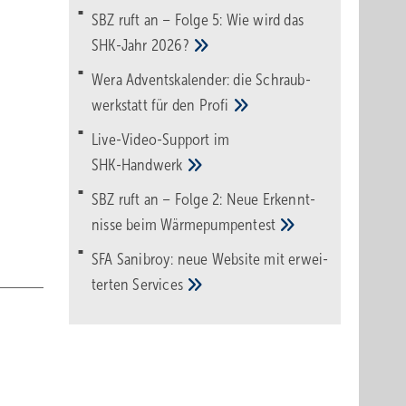
SBZ ruft an – Folge 5: Wie wird das
SHK-Jahr
2026?
Wera Adventskalender: die Schraub­
werk­statt für den
Pro­fi
Live-Video-Support im
SHK-Handwerk
SBZ ruft an – Folge 2: Neue Erkennt­
nisse beim
Wärme­pumpen­test
SFA Sanibroy: neue Web­site mit erwei­
terten
Services