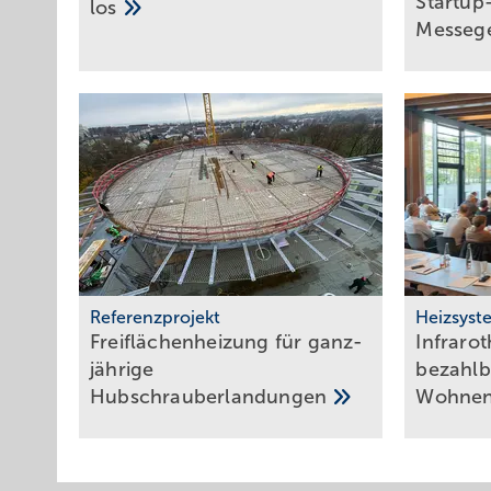
Start­up
los
Messe­ge
Referenzprojekt
Heizsyst
Freiflächenheizung für ganz­
Infrarot
jäh­rige
be­zahl­
Hub­schrau­ber­lan­dun­gen
Woh­ne