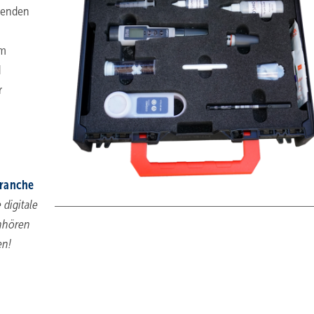
renden
im
d
r
Branche
 digitale
inhören
en!