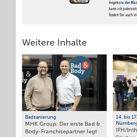
Angebote
der Mar
kann ich jederzei
finden Sie auch i
Weitere Inhalte
Badsanierung
14. bis 1
Nürnber
MHK Group: Der erste Bad &
IFH/Int
Body-Franchise­partner legt