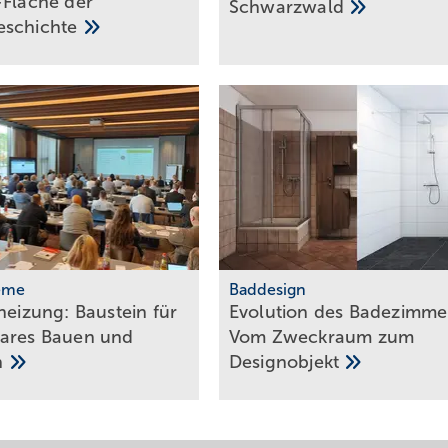
-Fläche der
Schwarz­wald
­schich­te
eme
Baddesign
heizung: Bau­stein für
Evolution des Ba­de­zim­me
ba­res Bau­en und
Vom Zweck­raum zum
n
De­sign­ob­jekt