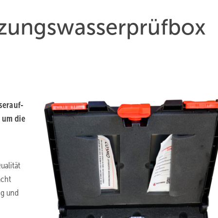
ungs­wasser­prüf­box
er­auf­
t um die
ualität
acht
ng und