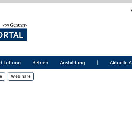
d Lüftung
Betrieb
Ausbildung
|
Aktuelle 
e
Webinare