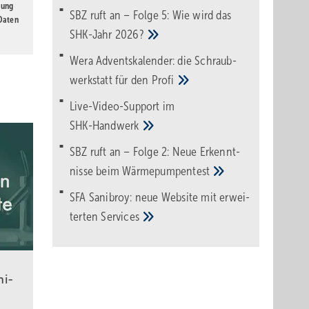
gung
SBZ ruft an – Folge 5: Wie wird das
 Daten
SHK-Jahr
2026?
Wera Adventskalender: die Schraub­
werk­statt für den
Pro­fi
Live-Video-Support im
SHK-Handwerk
SBZ ruft an – Folge 2: Neue Erkennt­
nisse beim
Wärme­pumpen­test
SFA Sanibroy: neue Web­site mit erwei­
terten
Services
ni­