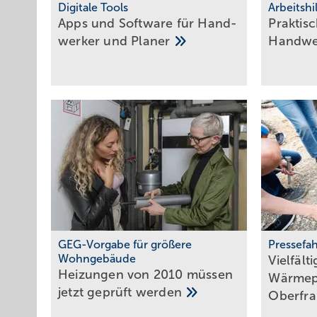
Digitale Tools
Arbeitshi
Apps und Soft­ware für Hand­
Praktisc
werker und
Planer
Hand­w
GEG-Vorgabe für größere
Pressefa
Wohngebäude
Vielfält
Heizungen von 2010 müssen
Wärmep
jetzt geprüft
werden
Oberfr