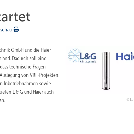
artet
rschau
chnik GmbH und die Haier
land. Dadurch soll eine
odass technische Fragen
Auslegung von VRF-Projekten.
von Inbetriebnahmen sowie
 bieten L & G und Haier auch
an.
L&