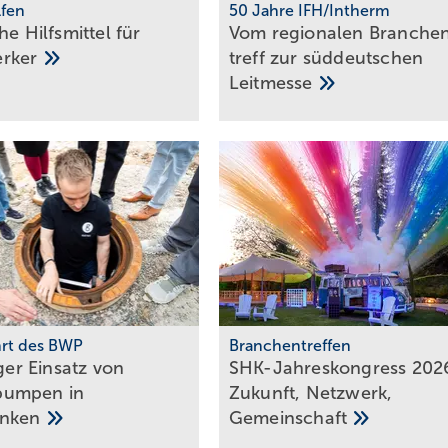
lfen
50 Jahre IFH/Intherm
he Hilfs­mittel für
Vom regionalen Bran­che
erker
treff zur süd­deut­schen
Leit­messe
hrt des BWP
Branchentreffen
iger Einsatz von
SHK-Jahreskongress 202
umpen in
Zu­kunft, Netz­werk,
anken
Gemeinschaft