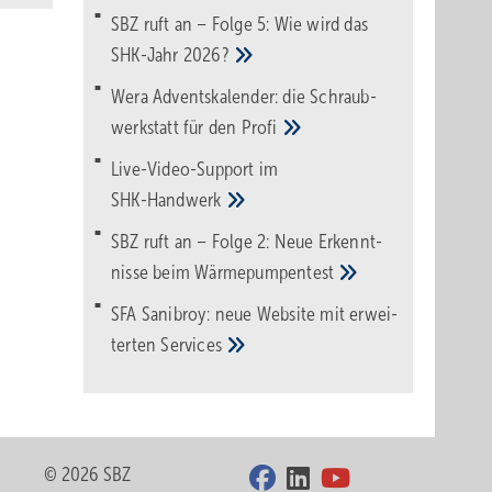
SBZ ruft an – Folge 5: Wie wird das
SHK-Jahr
2026?
Wera Adventskalender: die Schraub­
werk­statt für den
Pro­fi
Live-Video-Support im
SHK-Handwerk
SBZ ruft an – Folge 2: Neue Erkennt­
nisse beim
Wärme­pumpen­test
SFA Sanibroy: neue Web­site mit erwei­
terten
Services
© 2026 SBZ