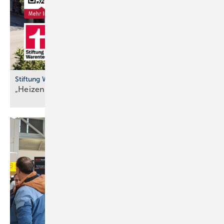
Stiftung Warentest
„Heizen mit Wär­me­pum­pen güns­ti­ger als
Gas“