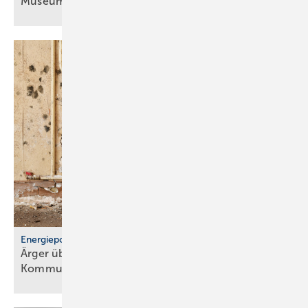
Museum
Energiepolitik
Ärger über För­der­stopp und po­li­ti­sche
Kom­mu­ni­ka­ti­on