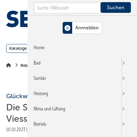
Springe
Springe
Springe
Search
auf
auf
auf
Hauptinhalt
Hauptmenü
SiteSearch
MENÜ
Home
Kataloge
Meldungen
Podcast
Produkte
Webin
Bad
Meldungen
Sanitär
Heizung
Glückwünsche
Die SBZ gratuliert Martin
Klima und Lüftung
Viessmann
Betrieb
10.10.2023
|
Druckvorschau