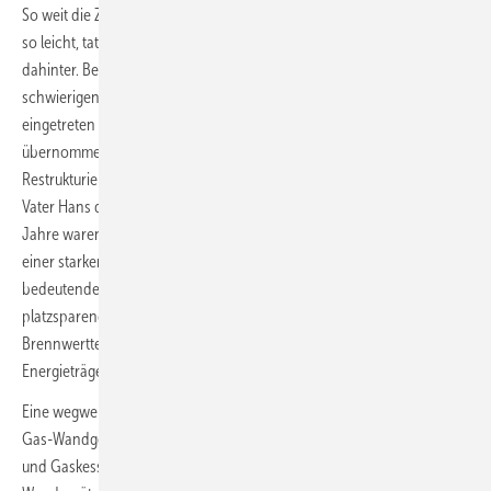
So weit die Zahlen und markanten Eckpunkte. Das liest sich jetzt alles
so leicht, tatsächlich steckt aber harte und ausdauernde Arbeit
dahinter. Bereits 1979, als sich Viessmann in einer wirtschaftlich
schwierigen Lage befand, war Martin Viessmann ins Unternehmen
eingetreten und hatte als kaufmännischer Leiter Verantwortung
übernommen, indem er die notwendige wirtschaftliche
Restrukturierung maßgeblich vorangetrieben hatte, während sein
Vater Hans die technische Leitung inne hatte. Die frühen 1990er-
Jahre waren, nach dem Boom der Wendezeit, einerseits geprägt von
einer starken Öffnung Osteuropas, andererseits von einem
bedeutenden Strukturwandel ⎯ vom bodenstehenden zum
platzsparenden wandhängenden Kessel, von Heizwert- auf
Brennwerttechnologie und von Öl zu Gas als wichtigstem
Energieträger.
Eine wegweisende Entscheidung war der Einstieg in den Markt für
Gas-Wandgeräte. War der bisherige Fokus auf bodenstehenden Öl-
und Gaskesseln, eröffneten die neuen und selbst entwickelten Gas-