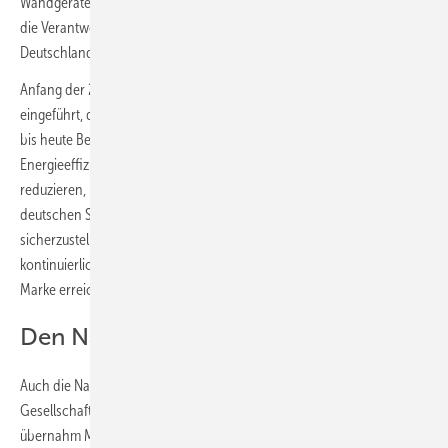
Wandgeräte die Grundlage für das spätere Wachstum und übernahm
die Verantwortung für die Erschließung neuer Märkte außerhalb
Deutschlands.
Anfang der 2000er-Jahre wurde das Konzept der „Lean Production“
eingeführt, das unter dem Namen Vitotop in der Viessmann Gruppe
bis heute Bestand hat. Ziel war es, die Material-, Arbeits- und
Energieeffizienz deutlich zu steigern und die Kosten erheblich zu
reduzieren, um die internationale Wettbewerbsfähigkeit der
deutschen Standorte, insbesondere des Stammsitzes in Allendorf,
sicherzustellen. Der Exportanteil des Unternehmens wurde
kontinuierlich gesteigert, sodass er 2006 zum ersten Mal die 50-%-
Marke erreichte.
Den Nachwuchs aufgebaut
Auch die Nachhaltigkeit rückte zum Jahrtausendwechsel bei der
Gesellschaft wieder stärker in den Blickpunkt. Entsprechend
übernahm Martin Viessmann Verantwortung: Nach eigenen