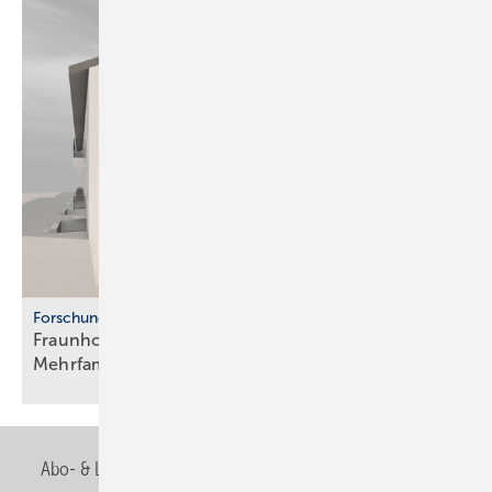
Forschung
Fraunhofer ISE: Propan-Wärme­pum­pen für
Mehr­fa­mi­lien­häuser
Abo- & Leserservice
AGB
Alle Inhalte chronologisch