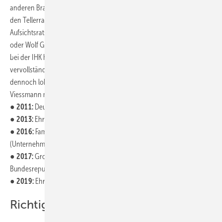
anderen Branchen und Bereichen aktiv. Den berühmten Blick über
den Tellerrand schärften zahlreiche Beirats- und
Aufsichtsratsmandate. Etwa bei Melitta (Minden), Schott Glas (Mainz)
oder Wolf Garten (Betzdorf). Sein ehrenamtliches Engagement, u.a.
bei der IHK Kassel-Marburg oder am Landgericht Marburg,
vervollständigt das Bild eines Unternehmers, der global denkt, aber
dennoch lokal engagiert handelt. So wundert es auch nicht, dass
Viessmann mit zahlreichen Auszeichnungen bedacht wurde:
●
2011:
Deutscher Gründerpreis 2011 für das Lebenswerk
●
2013:
Ehrenprofessur des Landes Hessen
●
2016:
Familienunternehmer des Jahres 2016
(Unternehmermagazin Impulse)
●
2017:
Großes Verdienstkreuz des Verdienstordens der
Bundesrepublik Deutschland
●
2019:
Ehrenpräsidentschaft IHK.
Richtige Entscheidungen getroffen