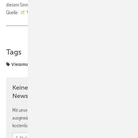
diesem Sinne: herzlichen Glückwunsch! ■
Quelle:
Viessmann
/ ml
Teilen
Link kopieren
Tags
Viessmann
Keine Zeit? Kein Problem mit dem SBZ
Newsletter!
Mit unserem Newsletter erhalten Sie regelmäßig von uns
ausgewählte Informationen und Neuigkeiten, gebündelt und
kostenlos direkt ins Postfach.