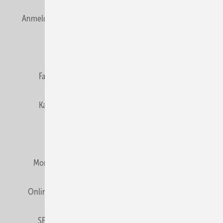
Anmelden
Anmeldung & Registrierung
Newsletter
Datenschutz
E-Paper
Editor's choice
Fachbeiträge
Gentner Verlag
Impressum
Karriere bei Gentner
Team
Mediaservice
Mitgliedschaften und Engagement
Montagezeiten Heizung
Montagezeiten Sanitär
Online Mediadaten
Privacy Manager
RSS-Feed
SBZ abonnieren
Veranstaltungen / Webinare