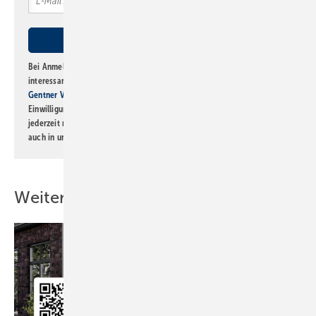
Bei Anmeldung zu diesem Newsletter bin ich damit einverstanden, über
interessante Verlags- und Online-Angebote
der Marken der Alfons W.
Gentner Verlag GmbH & Co. KG
informiert zu werden. Diese
Einwilligung kann ich jederzeit widerrufen und eine Abmeldung ist
jederzeit möglich. Informationen zum Umgang mit Daten finden Sie
auch in unserer
Datenschutzerklärung
.
Weitere Inhalte