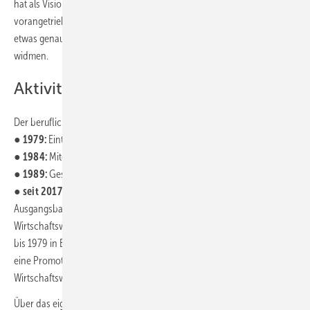
hat als Visionär die Branchenentwicklung maßgeblich
vorangetrieben. Zeit also, sich die Entwicklung dieser Persönlichkeit
etwas genauer anzuschauen und ihr in der SBZ ein paar Zeilen zu
widmen.
Aktivitäten und Auszeichnungen
Der berufliche Werdegang von Martin Viessmann ist schnell skizziert:
●
1979:
Eintritt in das Unternehmen Viessmann
●
1984:
Mitglied der Geschäftsleitung
●
1989:
Geschäftsführender Gesellschafter der Viessmann Group
●
seit 2017:
Chairman Viessmann Group
Ausgangsbasis für diesen Weg waren ein Studium der
Wirtschaftswissenschaft an der Friedrich-Alexander-Universität (1973
bis 1979 in Erlangen/ Nürnberg, Abschluss als Diplomkaufmann) und
eine Promotion zum Doktor der Sozial- und
Wirtschaftswissenschaften (1989).
Über das eigene Unternehmen hinaus ist Martin Viessmann in