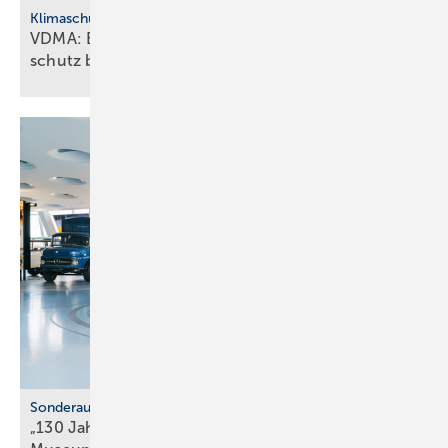
Klimaschutz
VDMA: Effiziente Sanitär­tech­nik macht Klima­
schutz
bezahlbar
Sonderausstellung
„130 Jahre Nutzfahrzeuge“ im Mercedes-Benz