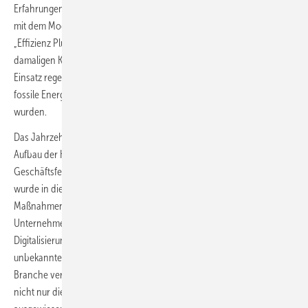
Erfahrungen auf dem Klimagipfel der Bundesregierung beschloss er
mit dem Modellprojekt „Effizienz Plus” einen Leuchtturm zu setzen. Mit
„Effizienz Plus“ wurden bereits 2012 mit marktverfügbarer Technik die
damaligen Klimaziele der Bundesregierung für 2050 erreicht. Der
Einsatz regenerativer Energien wurde um 70 Prozent erhöht, während
fossile Energien um 60 % und CO
-Emissionen um 80 % reduziert
2
wurden.
Das Jahrzehnt 2010 bis 2020 prägten diese Meilensteine: Mit dem
Aufbau der Kältetechnik eröffnete sich die Viessmann Gruppe neue
Geschäftsfelder in angestammten und neuen Märkten. Deutlicher
wurde in diesen Jahren auch: Während die Energiewende genau die
Maßnahmen verlangt, die seit rund 100 Jahren das Kerngeschäft des
Unternehmens sind, so sind die Herausforderungen der
Digitalisierung doch eine Besonderheit. Neue und teilweise
unbekannte Wettbewerber betraten das Feld und die Regeln der
Branche verändern sich zusehends. Aber: Mit Max Viessmann stand
nicht nur die 4. Unternehmergeneration bereit, sondern auch ein