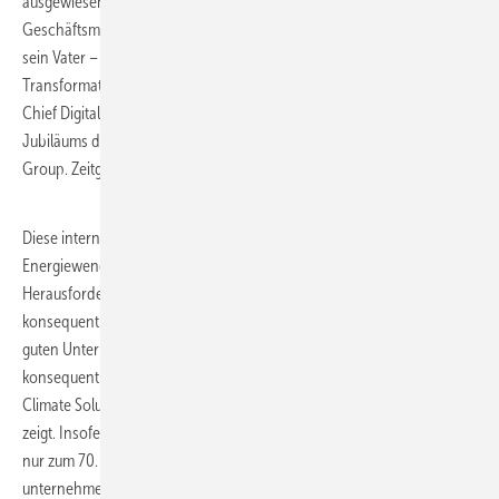
ausgewiesener Experte in Bezug auf Digitalisierung und neue
Geschäftsmodelle. 2015 tritt er ins Unternehmen ein, um – wie einst
sein Vater – frühzeitig Verantwortung zu übernehmen und die digitale
Transformation voranzutreiben. Von 2016 bis 2017 ist er zunächst
Chief Digital Officer. Ab Ende 2017, dem Jahr des einhundertjährigen
Jubiläums des Unternehmens, wurde er Co-CEO der Viessmann
Group. Zeitgleich damit wird Martin Viessmann Chairman der Gruppe.
Diese intern angeschobenen Entwicklungen zeigen: So werden
Energiewende und Digitalisierung bei Viessmann nicht als
Herausforderung gesehen, sondern als Jahrhundertchance und
konsequent als solche genutzt. Das ist es letztlich auch, was einen
guten Unternehmer im Kern ausmacht: Möglichkeiten erkennen und
konsequent nutzen, was nicht zuletzt der Verkauf des Kerngeschäfts
Climate Solutions (zu dem auch Heizung und Klimatechnik zählen)
zeigt. Insofern kann man Martin Viessmann zu mehr gratulieren, als
nur zum 70. Geburtstag. Nämlich zu einer überragenden
unternehmerischen Leistung in den vergangenen Jahrzehnten. In