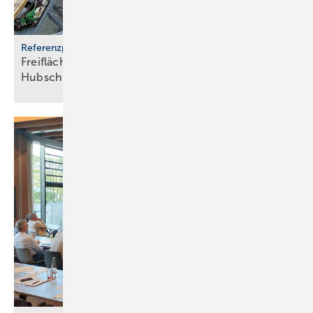
Referenzprojekt
Freiflächenheizung für ganz­jäh­rige
Hub­schrau­ber­lan­dun­gen