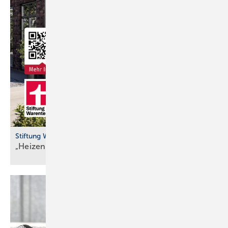
Stiftung Warentest
„Heizen mit Wär­me­pum­pen güns­ti­ger als
Gas“