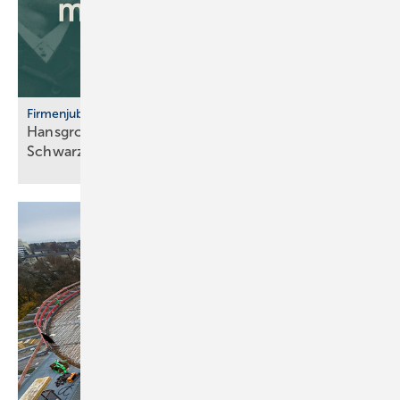
Firmenjubiläum
Hansgrohe: 125 Jahre Sa­ni­tär­tech­nik aus dem
Schwarz­wald