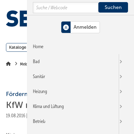
Springe
Springe
Springe
Search
auf
auf
auf
Hauptinhalt
Hauptmenü
SiteSearch
MENÜ
Home
Kataloge
Meldungen
Podcast
Produkte
Webin
Bad
Meldungen
Sanitär
Heizung
Fördermöglichkeiten
KfW mit Onlineportal
Klima und Lüftung
19.08.2016
|
Veröffentlicht in
Ausgabe 16-2016
|
Druckvorschau
Betrieb