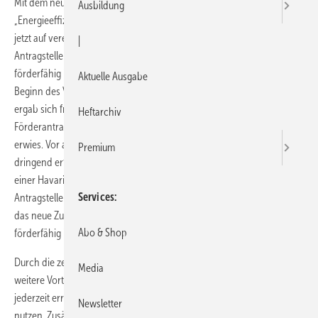
Mit dem neuen KfW-Zuschussportal können Anträge für das Produkt
Ausbildung
„Energieeffizient Sanieren – Investitionszuschuss“ (Programm 430) ab
jetzt auf vereinfachte Weise online gestellt werden. Der Vorteil: Der
|
Antragsteller erhält sofort eine Rückmeldung dazu, ob das Vorhaben
förderfähig ist. Entscheidend ist nämlich, dass ein Förderantrag vor
Aktuelle Ausgabe
Beginn des Vorhabens bei der KfW gestellt werden muss. Daraus
ergab sich früher, dass sich der Postweg bis zum Eingang des
Heftarchiv
Förderantrags bei der KfW als Hemmnis für die schnelle Umsetzung
erwies. Vor allem kamen Fachbetriebe dann nicht weiter, wenn es um
Premium
dringend erforderliche energetische Maßnahmen ging – z. B. bei
einer Havarie der Heizungsanlage im Winter. Dagegen erhält der
Services
Antragsteller jetzt unmittelbar nach der Online-Antragstellung über
das neue Zuschussportal eine Rückmeldung dazu, ob das Vorhaben
Abo & Shop
förderfähig ist.
Durch die zeitgemäße Antragsabwicklung der KfW ergeben sich noch
Media
weitere Vorteile: Der Fachbetrieb kann das Onlineportal übers Web
jederzeit erreichen und damit auch während seiner Kundenberatung
Newsletter
nutzen. Zusätzlich ergibt sich eine übersichtliche Archivierung aller