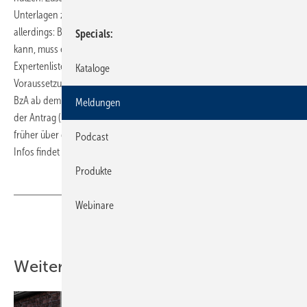
Unterlagen zum Zuschussantrag. Eine wichtige Bedingung ist
allerdings: Bevor der Zuschuss im Programm 430 beantragt werden
Specials
kann, muss ein Sachverständiger aus der Energieeffizienz-
Expertenliste eine „Bestätigung zum Antrag“ (BzA) erstellen.
Kataloge
Voraussetzung für die Nutzung des KfW-Zuschussportals ist, dass die
BzA ab dem 22. Juli 2016 erstellt wurde. Ist die Datierung älter, sind
Meldungen
der Antrag („Online-Antrag“) und der Verwendungsnachweis wie
früher über den Postweg bei der KfW einzureichen. Weiterführende
Podcast
Infos findet der Nutzer im KfW-Zuschussportal.
Produkte
Webinare
Teilen
Link kopieren
Weitere Inhalte