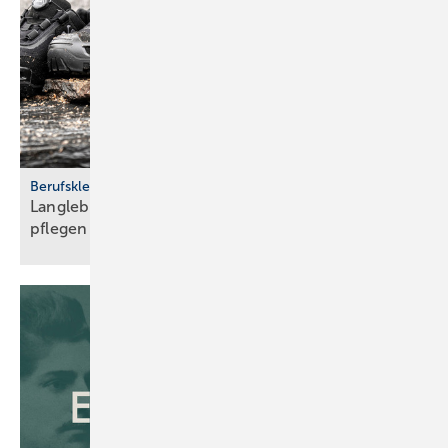
Berufskleidung
Langlebig und sicher: Ar­beits­schu­he rich­tig
pfle­gen