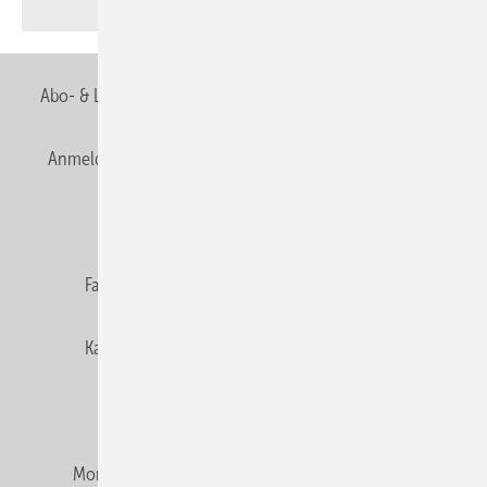
Abo- & Leserservice
AGB
Alle Inhalte chronologisch
Anmelden
Anmeldung & Registrierung
Newsletter
Datenschutz
E-Paper
Editor's choice
Fachbeiträge
Gentner Verlag
Impressum
Karriere bei Gentner
Team
Mediaservice
Mitgliedschaften und Engagement
Montagezeiten Heizung
Montagezeiten Sanitär