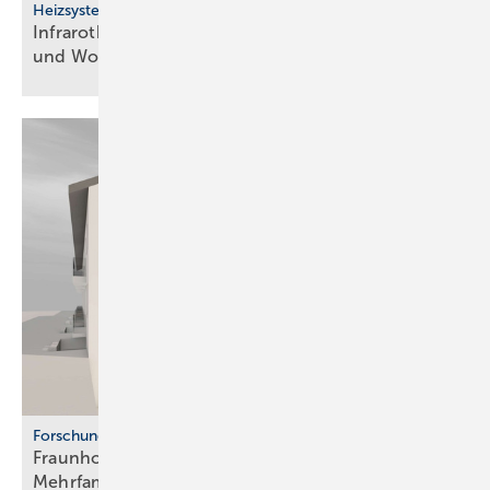
Heizsysteme
Infrarotheizung: Bau­stein für be­zahl­ba­res Bau­en
und
Woh­nen
Forschung
Fraunhofer ISE: Propan-Wärme­pum­pen für
Mehr­fa­mi­lien­häuser