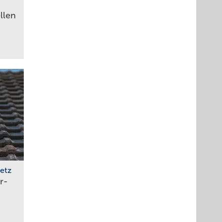
ellen
etz
r­