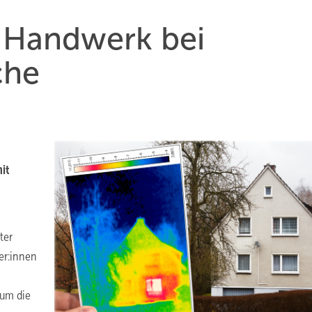
 Handwerk bei
che
it
ter
er:innen
 um die