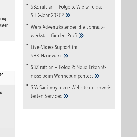
SBZ ruft an – Folge 5: Wie wird das
SHK-Jahr
2026?
gung
 Daten
Wera Adventskalender: die Schraub­
werk­statt für den
Pro­fi
Live-Video-Support im
SHK-Handwerk
SBZ ruft an – Folge 2: Neue Erkennt­
nisse beim
Wärme­pumpen­test
SFA Sanibroy: neue Web­site mit erwei­
terten
Services