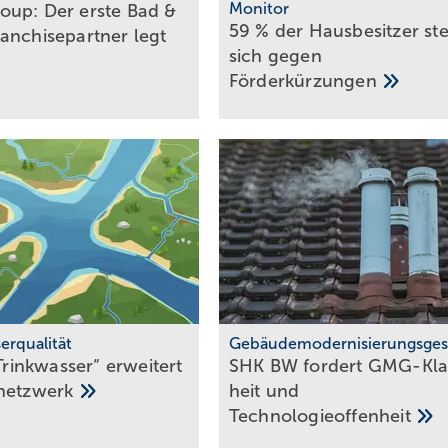
Monitor
up: Der erste Bad &
59 % der Haus­be­sit­zer st
anchise­partner legt
sich gegen
För­der­kür­zungen
erqualität
Gebäudemodernisierungsges
 Trinkwasser“ erweitert
SHK BW fordert GMG-Kla
rnetzwerk
heit und
Tech­no­lo­gie­of­fen­heit