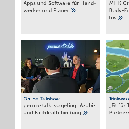
Apps und Soft­ware für Hand­
MHK Gro
werker und
Planer
Body-Fr
los
Online-Talkshow
Trinkwass
perma-talk: so gelingt Azubi-
„Fit für
und
Fach­kräf­te­bin­dung
Partne