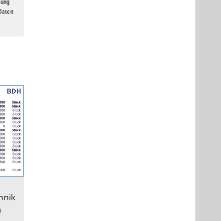
gung
 Daten
hnik
m