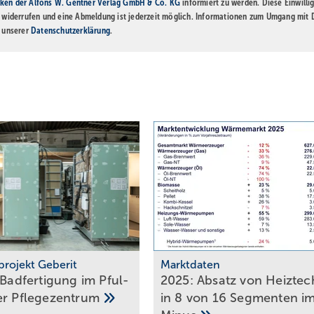
ken der Alfons W. Gentner Verlag GmbH & Co. KG
informiert zu werden. Diese Einwilli
t widerrufen und eine Abmeldung ist jederzeit möglich. Informationen zum Umgang mit
n unserer
Datenschutzerklärung
.
projekt Geberit
Marktdaten
 Badfertigung im Pful­
2025: Absatz von Heiztec
fer
Pfle­ge­zen­trum
in 8 von 16 Segmenten i