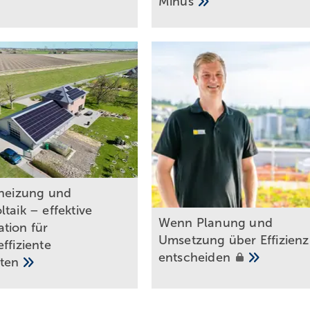
Minus
th eizung und
taik – effektive
Wenn Planung und
tion für
Umsetzung über Effizienz
ffiziente
entscheiden
ten