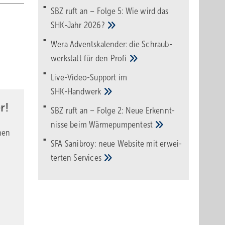
SBZ ruft an – Folge 5: Wie wird das
SHK-Jahr
2026?
Wera Adventskalender: die Schraub­
werk­statt für den
Pro­fi
Live-Video-Support im
SHK-Handwerk
r!
SBZ ruft an – Folge 2: Neue Erkennt­
nisse beim
Wärme­pumpen­test
nen
SFA Sanibroy: neue Web­site mit erwei­
terten
Services