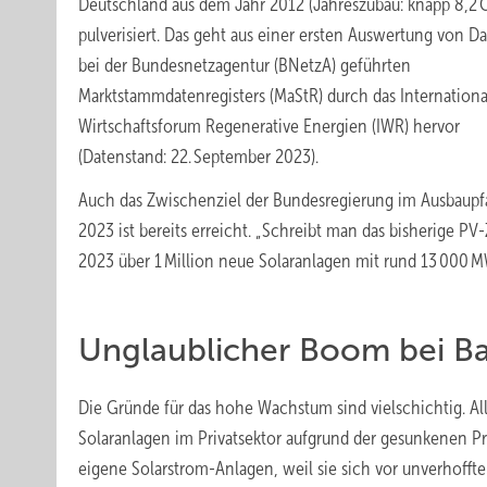
Deutschland aus dem Jahr 2012 (Jahreszubau: knapp 8,2
pulverisiert. Das geht aus einer ersten Auswertung von D
bei der Bundesnetzagentur (BNetzA) geführten
Marktstammdatenregisters (MaStR) durch das Internationa
Wirtschaftsforum Regenerative Energien (IWR) hervor
(Datenstand: 22. September 2023).
Auch das Zwischenziel der Bundesregierung im Ausbaupf
2023 ist bereits erreicht. „Schreibt man das bisherige 
2023 über 1 Million neue Solaranlagen mit rund 13 000 
Unglaublicher Boom bei B
Die Gründe für das hohe Wachstum sind vielschichtig. Al
Solaranlagen im Privatsektor aufgrund der gesunkenen 
eigene Solarstrom-Anlagen, weil sie sich vor unverhofft