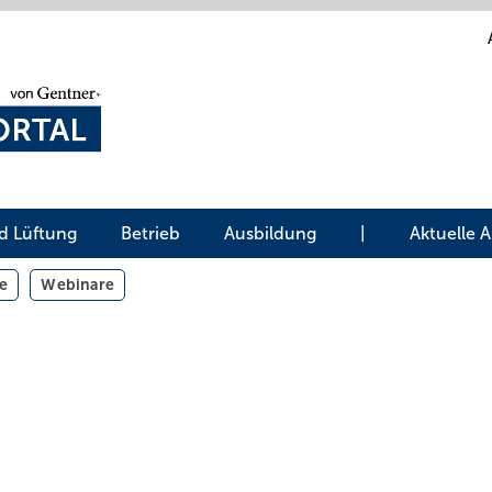
d Lüftung
Betrieb
Ausbildung
|
Aktuelle 
e
Webinare