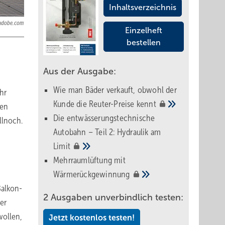
Inhaltsverzeichnis
adobe.com
Einzelheft
bestellen
Aus der Ausgabe:
Wie man Bäder verkauft, obwohl der
hr
Kunde die Reuter-Preise
kennt
den
Die entwässerungstechnische
llnoch.
Autobahn – Teil 2: Hydraulik am
Limit
Mehrraumlüftung mit
Wärmerückgewinnung
Balkon-
2 Ausgaben unverbindlich testen:
er
wollen,
Jetzt kostenlos testen!