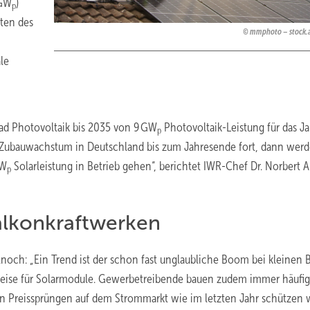
 GW
)
p
aten des
mmphoto – stock.
le
ad Photovoltaik bis 2035 von 9 GW
Photovoltaik-Leistung für das Ja
p
PV-Zubauwachstum in Deutschland bis zum Jahresende fort, dann wer
MW
Solarleistung in Betrieb gehen“, berichtet IWR-Chef Dr. Norbert A
p
alkonkraftwerken
lnoch: „Ein Trend ist der schon fast unglaubliche Boom bei kleinen 
Preise für Solarmodule. Gewerbetreibende bauen zudem immer häufig
en Preissprüngen auf dem Strommarkt wie im letzten Jahr schützen 