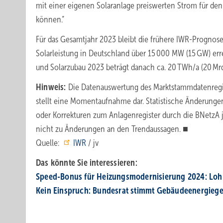
mit einer eigenen Solaranlage preiswerten Strom für den
können.“
Für das Gesamtjahr 2023 bleibt die frühere IWR-Progno
Solarleistung in Deutschland über 15 000 MW (15 GW) er
und Solarzubau 2023 beträgt danach ca. 20 TWh/a (20 Mrd
Hinweis:
Die Datenauswertung des Marktstammdatenregis
stellt eine Momentaufnahme dar. Statistische Änderung
oder Korrekturen zum Anlagenregister durch die BNetzA
nicht zu Änderungen an den Trendaussagen. ■
Quelle:
IWR
/ jv
Das könnte Sie interessieren:
Speed-Bonus für Heizungsmodernisierung 2024: Loh
Kein Einspruch: Bundesrat stimmt Gebäude­energie­ge