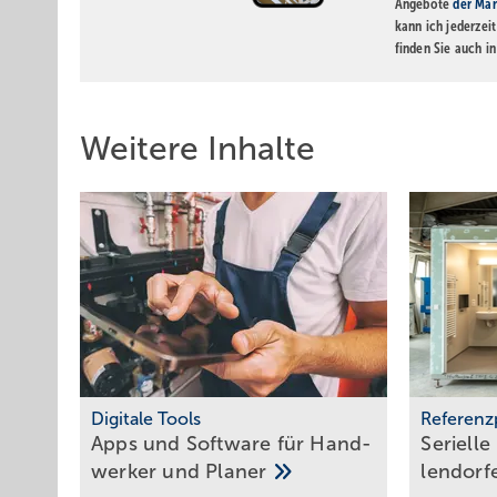
Angebote
der Mar
kann ich jederzei
finden Sie auch i
Weitere Inhalte
Digitale Tools
Referenz
Apps und Soft­ware für Hand­
Serielle
werker und
Planer
len­dor­