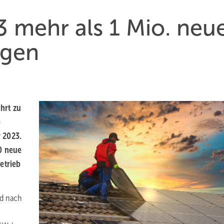
 mehr als 1 Mio. neu
agen
hrt zu
e
 2023.
0 neue
etrieb
rd nach