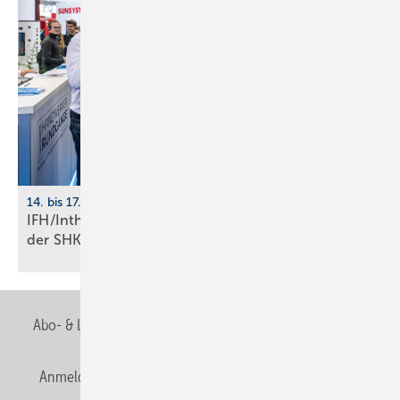
14. bis 17. April 2026, Nürnberg
IFH/Intherm: 400+ Aus­stel­ler zei­gen die Zu­kunft
der
SHK-Branche
Abo- & Leserservice
AGB
Alle Inhalte chronologisch
Anmelden
Anmeldung & Registrierung
Newsletter