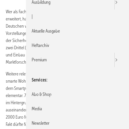
Ausbildung
Wer als Fachhandwerker sein Leistungsspektrum mit Smart Home
|
erweitert, hat gute Chancen, künftig zu profitieren. Denn 74 % der
Deutschen würden gerne in einem Smart Home nach ihren
Aktuelle Ausgabe
Vorstellungen leben und legen dabei Wert auf die Aspekte Erhöhung
der Sicherheit, Energieersparnis und Komfortsteigerung. Annähernd
Heftarchiv
zwei Drittel (61 %) würden von vornherein einem Fachmann Beratung
und Einbau überlassen. Das ist das Ergebnis einer Studie des
Premium
Marktforschungsinstituts YouGov im Auftrag von Coqon.
Weitere relevante Ergebnisse der Studie: Für 63 % der Befragten sind
Services
smarte Wohnungen bald so selbstverständlich wie der Umgang mit
dem Smartphone. Für 83 % sind Datensicherheit und Datenschutz
Abo & Shop
elementar. 79 % erwarten, dass die Technik einfach und unkompliziert
im Hintergrund läuft, ohne dass sie sich selbst damit
Media
auseinandersetzen müssen. Fast jeder Vierte (23 %) ist bereit, mehr als
2000 Euro für den Smart-Home-Ausbau zu investieren – auch dieser
Newsletter
Fakt dürfte für den Fachhandwerker und den möglichen Umsatz von