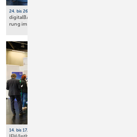
24. bis 26. März 2026, Köln
digitalBAU 2026: BVBS-Programm zur Digi­ta­li­sie­
rung im
Bau­wesen
14. bis 17. April 2026, Messe Nürnberg
IFH/Intherm 2026: größte Start­up-Fläche der