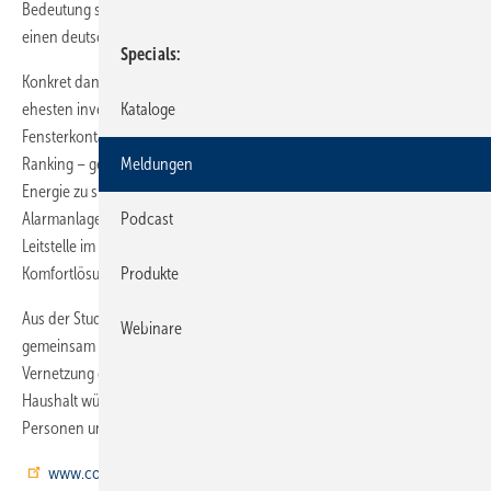
Bedeutung sein. Annähernd zwei von drei Befragten (63 %) würden
einen deutschen Anbieter bevorzugen.
Specials
Konkret danach gefragt, in welche Bereiche die Verbraucher am
ehesten investieren würden, standen Sicherheitslösungen wie
Kataloge
Fensterkontakte, Rauch- und Wassermelder mit 48 % ganz oben im
Ranking – gefolgt von der intelligenten Vernetzung der Heizung, um
Meldungen
Energie zu sparen (44 %). Für jeweils 39 % haben Kameras und
Alarmanlagen sowie die Alarmierung der Bewohner oder einer
Podcast
Leitstelle im Notfall Priorität. 32 % entschieden sich für
Komfortlösungen für Licht, Rollläden, Heizung.
Produkte
Aus der Studie geht zudem hervor: Leben mindestens zwei Personen
Webinare
gemeinsam in einem Haushalt, steigt das Interesse an der intelligenten
Vernetzung der eigenen vier Wände. Bei einem Zwei-Personen-
Haushalt würden 75 % gerne in einem Smart Home leben, bei vier
Personen unter einem Dach sogar 81 %.
www.coqon.de