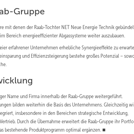
aab-Gruppe
e mit denen der Raab-Tochter NET Neue Energie Technik gebündelt.
im Bereich energieeffizienter Abgassysteme weiter auszubauen.
weier erfahrener Unternehmen erhebliche Synergieeffekte zu erwart
eeinsparung und Effizienzsteigerung bestehe großes Potenzial – sowo
che.
wicklung
iger Name und Firma innerhalb der Raab-Gruppe weitergeführt.
en bilden weiterhin die Basis des Unternehmens. Gleichzeitig wi
tegriert, insbesondere in den Bereichen strategische Entwicklung,
ertrieb. Durch die Übernahme erweitert die Raab-Gruppe ihr Portfo
 das bestehende Produktprogramm optimal ergänzen. ■