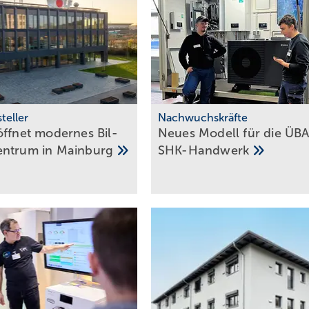
teller
Nachwuchskräfte
ff­net modernes Bil­
Neues Modell für die ÜBA
ent­rum in
Main­burg
SHK-Handwerk