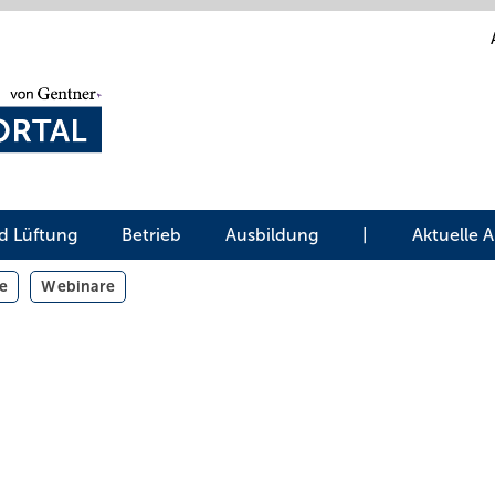
d Lüftung
Betrieb
Ausbildung
|
Aktuelle 
e
Webinare