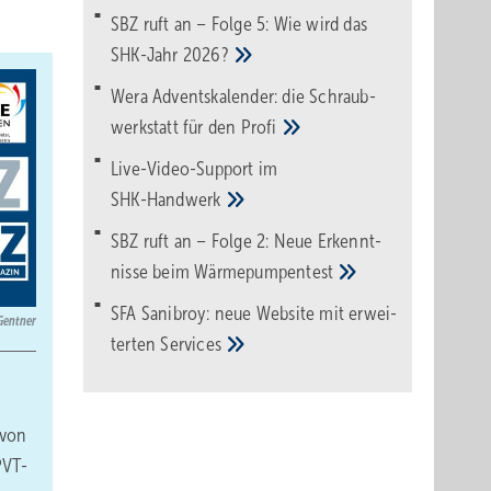
SBZ ruft an – Folge 5: Wie wird das
SHK-Jahr
2026?
Wera Adventskalender: die Schraub­
werk­statt für den
Pro­fi
Live-Video-Support im
SHK-Handwerk
SBZ ruft an – Folge 2: Neue Erkennt­
nisse beim
Wärme­pumpen­test
SFA Sanibroy: neue Web­site mit erwei­
 Gentner
terten
Services
 von
PVT-