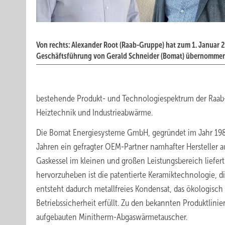
Von rechts: Alexander Root (Raab-Gruppe) hat zum 1. Januar 
Geschäftsführung von Gerald Schneider (Bomat) übernommen
bestehende Produkt- und Technologiespektrum der Raa
Heiztechnik und Industrieabwärme.
Die Bomat Energiesysteme GmbH, gegründet im Jahr 1982,
Jahren ein gefragter OEM-Partner namhafter Hersteller
Gaskessel im kleinen und großen Leistungsbereich liefe
hervorzuheben ist die patentierte Keramiktechnologie, d
entsteht dadurch metallfreies Kondensat, das ökologisc
Betriebssicherheit erfüllt. Zu den bekannten Produktlin
aufgebauten Minitherm-Abgaswärmetauscher.