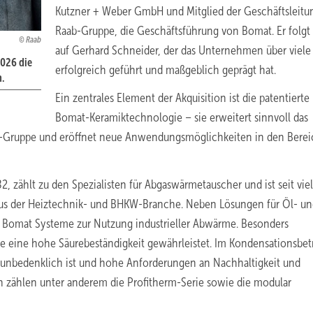
Kutzner + Weber GmbH und Mitglied der Geschäftsleitu
Raab-Gruppe, die Geschäftsführung von Bomat. Er folgt
Raab
auf Gerhard Schneider, der das Unternehmen über viele
2026 die
erfolgreich geführt und maßgeblich geprägt hat.
.
Ein zentrales Element der Akquisition ist die patentierte
Bomat-Keramiktechnologie – sie erweitert sinnvoll das
b-Gruppe und eröffnet neue Anwendungsmöglichkeiten in den Bere
 zählt zu den Spezialisten für Abgaswärmetauscher und ist seit vie
 aus der Heiztechnik- und BHKW-Branche. Neben Lösungen für Öl- u
rt Bomat Systeme zur Nutzung industrieller Abwärme. Besonders
ie eine hohe Säurebeständigkeit gewährleistet. Im Kondensationsbet
h unbedenklich ist und hohe Anforderungen an Nachhaltigkeit und
ien zählen unter anderem die Profitherm-Serie sowie die modular