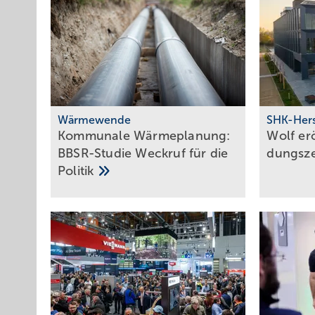
Wärmewende
SHK-Hers
Kommunale Wärme­pla­nung:
Wolf erö
BBSR-Studie Weck­ruf für die
dungs­z
Poli­tik