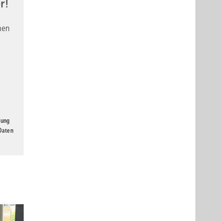
r!
nen
gung
 Daten