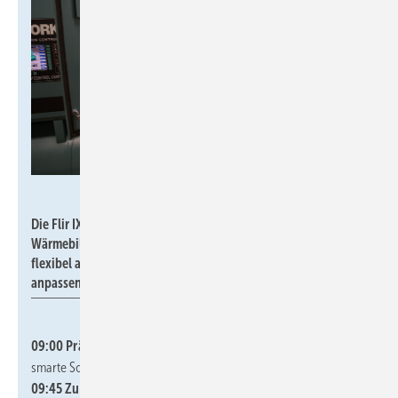
Flir
Die Flir IXX-Serie, eine neuen Generation mobiler
Wärmebildkameras, lässt sich über Apps individuell und
flexibel an die jeweilige Arbeitsweise und Anforderungen
anpassen.
09:00 Präzision trifft Effizienz:
Premium Wärmebildkameras &
smarte Software
09:45 Zukunft der Instandhaltung:
Wenn Wartung zum