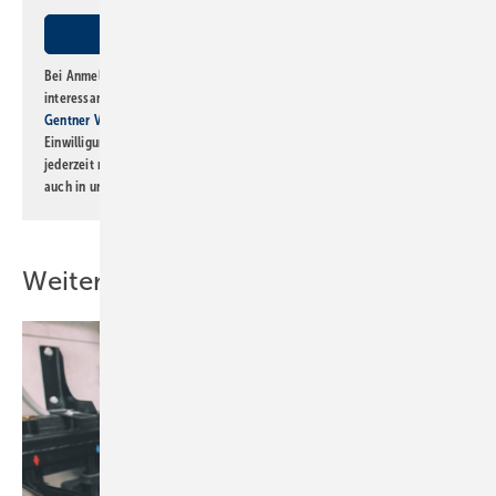
Bei Anmeldung zu diesem Newsletter bin ich damit einverstanden, über
interessante Verlags- und Online-Angebote
der Marken der Alfons W.
Gentner Verlag GmbH & Co. KG
informiert zu werden. Diese
Einwilligung kann ich jederzeit widerrufen und eine Abmeldung ist
jederzeit möglich. Informationen zum Umgang mit Daten finden Sie
auch in unserer
Datenschutzerklärung
.
Weitere Inhalte