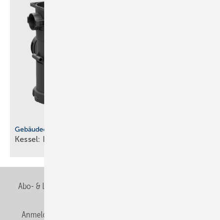
Gebäudeentwässerung
Kessel: He­be­an­la­gen ohne
De­cken­durch­brü­che
Abo- & Leserservice
AGB
Alle Inhalte chronologisch
Anmelden
Anmeldung & Registrierung
Newsletter