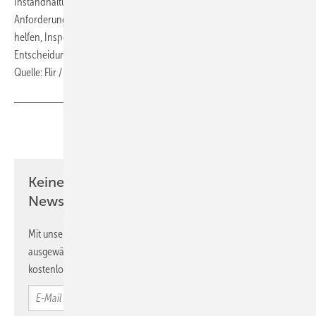
Instandhaltungsprofis dabei mit intelligenten, auf ihre individuellen
Anforderungen zugeschnittenen Lösungen: Mit Werkzeugen, die
helfen, Inspektionen zu strukturieren, Daten effizient zu erfassen und
Entscheidungen auf einer verlässlichen Grundlage zu treffen ■
Quelle: Flir / fl
Teilen
Link kopieren
Keine Zeit? Kein Problem mit dem SBZ
Newsletter!
Mit unserem Newsletter erhalten Sie regelmäßig von uns
ausgewählte Informationen und Neuigkeiten, gebündelt und
kostenlos direkt ins Postfach.