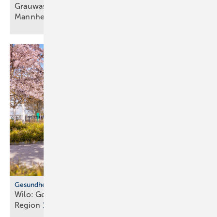
Grauwassernutzung spart Frisch­was­ser in
Mann­heim
Gesundheitsvorsorge
Wilo: Ge­sund­heits­zen­trum für Be­leg­schaft und
Re­gi­on