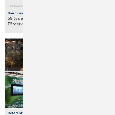
thermondo Wärmepumpen-Monitor
59 % der Haus­be­sit­zer stellen sich gegen
För­der­kür­zungen
Referenzprojekt