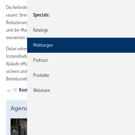
Die Anforderungen an moderne Instandhaltung verändern sich
rasant: Strengere Umweltauflagen, der Trend zur nachhaltigen
Specials
Reduzierung des Energieverbrauchs, der Einsatz neuer Technologien
und der Mangel an qualifiziertem Personal stellen Unternehmen
Kataloge
momentan vor komplexe Aufgaben.
Meldungen
Dabei sehen sich gerade Verantwortliche für
Instandhaltungsprozesse mit der Herausforderung konfrontiert, ihre
Podcast
Abläufe effizienter zu gestalten, die Qualität der Dokumentation zu
sichern und gleichzeitig den Überblick über den Zustand der
Produkte
Betriebsmittel zu behalten.
→
Kostenfrei anmelden
Webinare
Agenda Flir Maintenance Day