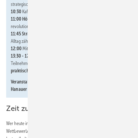
strategischen Vorteil wird
10:30
Kaffeepause
11:00 Hören statt Raten:
Wie Akustik die Instandhaltung
revolutioniert
11:45 Strategisch schulen, gezielt handeln:
Kenntnisse, die im
Alltag zählen
12:00
Mittagessen
13:30 - 17:00
Am Nachmittag steht das Flir-Team allen
Teilnehmern gerne für
persönliche Gespräche sowie
praktische Einblicke
in seine Lösungen zur Verfügung.
Veranstaltungsort
sind die neuen Büroräume von Flir in der
Hanauer Landstraße 200, 60314 Frankfurt am Main
.
Zeit zu Handeln
Wer heute investiert, sichert sich jetzt Effizienz, Nachhaltigkeit und
Wettbewerbsfähigkeit für die Zukunft. Flir unterstützt