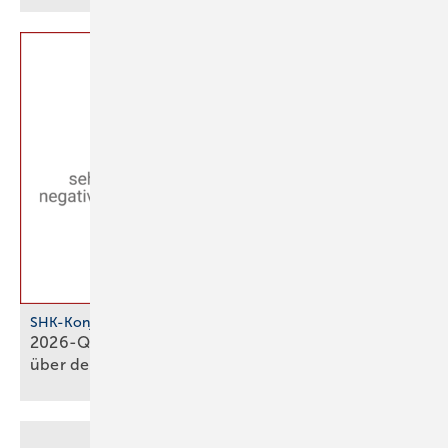
SHK-Konjunkturbarometer
2026-Q1: SHK-Geschäftsklima stagniert knapp
über der
Null