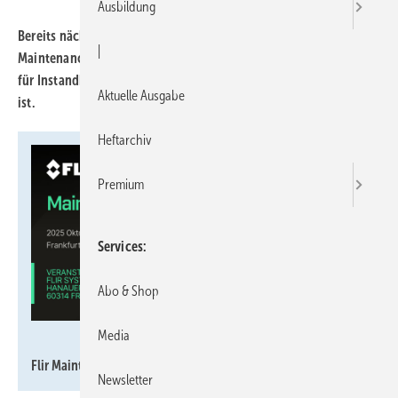
Ausbildung
Bereits nächste Woche findet in Frankfurt am Main der Flir
|
Maintenance Day statt – eine ganztägige Präsenzveranstaltung
für Instandhaltungsprofis, die für Kurzentschlossene kostenlos
Aktuelle Ausgabe
ist.
Heftarchiv
Premium
Services
Abo & Shop
Media
Flir
Flir Maintenance Day.
Newsletter