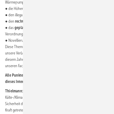
Wärmepumpen im Rahmen des Energiewirtschaftsgesetzes,
● die Höhen und Tiefen bei der Fortführung der Kälte-Klima-Richtlinie,
● den illegalen Kältemittelhandel und
● den
rechtswidrigen
Online-Handel mit Split-Klimaanlagen
,
● das
geplante
PFAS
-Verbot
im Rahmen der europäischen REACH-
Verordnung bis hin zur
● Novellierung der
F-Gase-Verordnung
.
Diese Themen bestimmten in den vergangenen zwei Jahren vor allem
unsere Verbandsarbeit und werden uns auch auf der Chillventa in
diesem Jahr in Gesprächen an unserem Messestand und auch in
unseren Fachvorträgen begleiten.
Alle Punkte im Detail zu besprechen, würde sicher den Rahmen
dieses Interviews sprengen. Was waren die Highlights?
Thielmann:
Das Highlight – sowohl in Bezug auf die Bedeutung für die
Kälte-/Klimabranche als auch das Engagement des VDKF – ist mit
Sicherheit die
novellierte F-Gase-Verordnung,
die im März 2024 in
Kraft getreten ist. Sie hat gravierende Folgen für die Planung, die