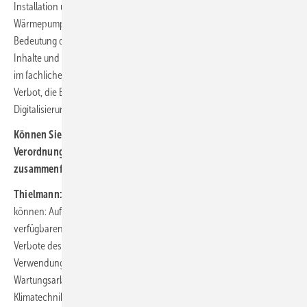
Installation und den Betrieb von Kälte- und Klimaanlagen sowie
Wärmepumpen, die fluorierte Kältemittel enthalten. Aufgrund der
Bedeutung des Themas für die gesamte Branche wird der VDKF die
Inhalte und Auswirkungen auch auf der Chillventa in zwei Vorträgen
im fachlichen Rahmenprogramm vorstellen. Aber auch das PFAS-
Verbot, die Bedeutung der Risikobeurteilung von Kälteanlagen und die
Digitalisierung im Handwerk zählen zu unseren Vortragsthemen.
Können Sie die wesentlichen Inhalte der novellierten F-Gase-
Verordnung und die Folgen für die Branche kurz
zusammenfassen?
Thielmann:
Kurz und knapp und ohne auf Details eingehen zu
können: Aufgrund einer kontinuierlichen Verringerung der
verfügbaren Menge an F-Gasen, durch anwendungsspezifische
Verbote des Inverkehrbringens für Anlagen mit F-Gasen sowie durch
Verwendungsverbote von bestimmten Kältemitteln für
Wartungsarbeiten zeichnet sich klar ab, wie sich die Kälte- und
Klimatechnik entwickeln wird: Neuanlagen sollten nur noch mit nicht-