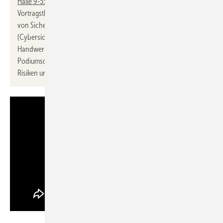
Halle 9-530
Vortragsthemen: „Der Faktor Mensch: Traditionelle Vorstellungen
von Sicherheitsbewusstsein funktionieren nicht mehr
(Cybersicherheit)“ (8.10., 15:00 Uhr), „Digitalisierung im
Handwerk - Nutzen oder Aufwand?“ (8.10., 15:30 Uhr),
Podiumsdiskussion: „Digitalisierung im Handwerk - Chancen,
Risiken und Herausforderungen“ (8.10., 16:00 Uhr)