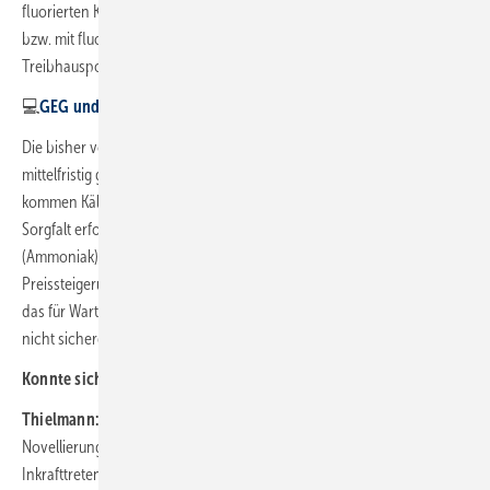
fluorierten Kältemitteln wie Propan, Kohlendioxid oder Ammoniak
bzw. mit fluorierten Kältemitteln mit einem möglichst niedrigen
Treibhauspotential geplant werden.
💻
GEG und BEG: kostenfreies Webinar zur GET Nord
Die bisher vorrangig verwendeten Sicherheitskältemittel werden
mittelfristig größtenteils vom Markt verschwinden. Stattdessen
kommen Kältemittel zum Einsatz, bei deren Verwendung größere
Sorgfalt erforderlich ist, weil diese brennbar (Propan) oder toxisch
(Ammoniak) sind bzw. hohe Anlagendrücke haben (Kohlendioxid).
Preissteigerungen und Engpässe für F-Gase sind zu erwarten und ob
das für Wartungsarbeiten ggf. benötigte F-Gas erhältlich sein wird, ist
nicht sichergestellt.
Konnte sich der VDKF in den Novellierungsprozess einbringen?
Thielmann:
Wir haben seit der Veröffentlichung des ersten
Novellierungsentwurfs der EU-Kommission im April 2022 bis zum
Inkrafttreten der Verordnung im März 2024 kontinuierlich unsere