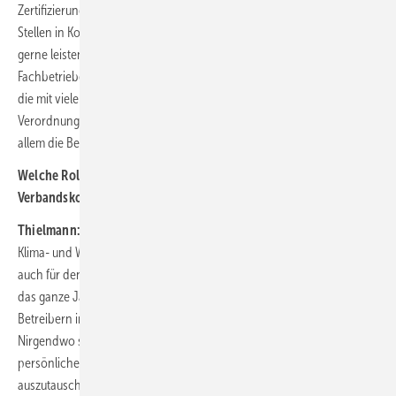
Zertifizierungen für Fachkräfte. Hier sind wir mit den zuständigen
Stellen in Kontakt und wurden zur Mitarbeit aufgefordert, was wir auch
gerne leisten. Zudem sind wir im ständigen Austausch mit unseren
Fachbetrieben und auch mit Betreibern von Kälte- und Klimaanlagen,
die mit vielen spezifischen Fragestellungen im Rahmen der F-Gase-
Verordnung auf uns zukommen. Nach der Lobbyarbeit ist jetzt vor
allem die Beratungs- und Aufklärungsarbeit des VDKF gefragt.
Welche Rolle spielt die Chillventa im Rahmen Ihrer
Verbandskommunikation?
Thielmann:
Die Chillventa ist die internationale Leitmesse der Kälte-,
Klima- und Wärmepumpenbranche und damit selbstverständlich
auch für den VDKF das Highlight des Jahres. Auch wenn wir natürlich
das ganze Jahr mit Kälteanlagenbauern, Herstellern, dem Handel und
Betreibern in Kontakt sind – eine Messe ist etwas ganz Besonderes.
Nirgendwo sonst hat man eine vergleichbare Gelegenheit, so viele
persönliche Gespräche in kurzer Zeit zu führen, zu fachsimpeln, sich
auszutauschen und auch – was fast genauso wichtig ist – alte