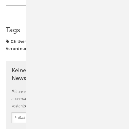
Teilen
Link kopieren
Tags
Chillventa
F-Gase-Phase-down
F-Gase-
Verordnung
Messe Nürnberg
VDKF
Keine Zeit? Kein Problem mit dem SBZ
Newsletter!
Mit unserem Newsletter erhalten Sie regelmäßig von uns
ausgewählte Informationen und Neuigkeiten, gebündelt und
kostenlos direkt ins Postfach.