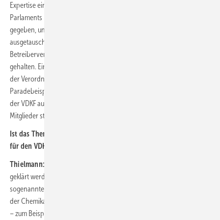
Expertise einbringen können, haben Verordnungsentwürfe des
Parlaments kommentiert, Empfehlungen für die Trilog-Verhandlungen
gegeben, uns mit Politikern auf nationaler und europäischer Ebene
ausgetauscht und parallel dazu unsere Mitglieder, die Presse,
Betreiberverbände und die ganze Branche stets auf dem Laufenden
gehalten. Einige unserer Positionen konnten wir auch erfolgreich in
der Verordnung platzieren. Die F-Gase-Verordnung ist ein
Paradebeispiel dafür, dass sich ein nationaler Wirtschaftsverband wie
der VDKF auch auf europäischer Ebene für die Interessen seiner
Mitglieder starkmachen kann.
Ist das Thema F-Gase-Verordnung jetzt nach dem Inkrafttreten
für den VDKF vom Tisch?
Thielmann:
Keineswegs! Es gibt noch eine Reihe von Punkten, die
geklärt werden müssen. Viele Details werden erst jetzt in den
sogenannten Durchführungsverordnungen genauer festgelegt bzw. in
der Chemikalienklimaschutzverordnung für Deutschland konkretisiert
– zum Beispiel die Anforderungen an die erforderlichen