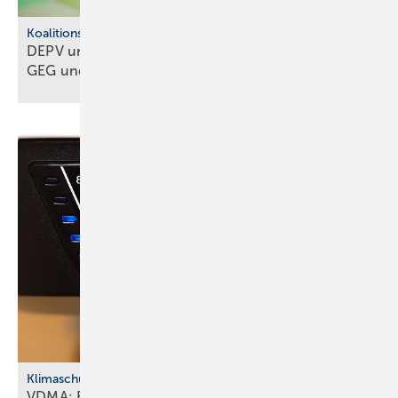
Koalitionsausschuss
DEPV und BWP ap­pel­lie­ren: Kei­nen Um­bruch bei
GEG und
BEG
Klimaschutz
VDMA: Effiziente Sanitär­tech­nik macht Klima­