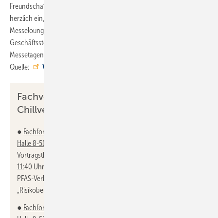
Freundschaften zu pflegen und neue zu knüpfen. Wir laden daher alle
herzlich ein, sich mit uns bei einem kühlen Getränk in unserer
Messelounge in Halle 9 zu treffen – Ansprechpartner aus der VDKF-
Geschäftsstelle, dem -Verwaltungsrat und -Präsidium sind an allen
Messetagen vor Ort. ■
Quelle:
VDKF
/ ml
Fachvorträge des VDKF bei der
Chillventa 2024
●
Fachforum „Anwendungen & Ausbildung & Regelwerke“ in
Halle 8-516
Vortragsthemen: „Die novellierte F-Gase-Verordnung“ (8.10.,
11:40 Uhr und 10.10., 12:20 Uhr), „Auswirkungen des geplanten
PFAS-Verbots auf die Kälte-/Klimabranche“ (9.10., 10:20 Uhr),
„Risikobeurteilung von Kälteanlagen“ (9.10., 13:00 Uhr)
●
Fachforum „Digitalisierung praktisch gestalten im Handwerk“ in