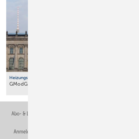
Heizungsförderung
GModG: BWP warnt vor
Rück­schlä­gen
Abo- & Leserservice
AGB
Alle Inhalte chronologisch
Anmelden
Anmeldung & Registrierung
Newsletter