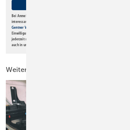
Bei Anmeldung zu diesem Newsletter bin ich damit einverstanden, über
interessante Verlags- und Online-Angebote
der Marken der Alfons W.
Gentner Verlag GmbH & Co. KG
informiert zu werden. Diese
Einwilligung kann ich jederzeit widerrufen und eine Abmeldung ist
jederzeit möglich. Informationen zum Umgang mit Daten finden Sie
auch in unserer
Datenschutzerklärung
.
Weitere Inhalte