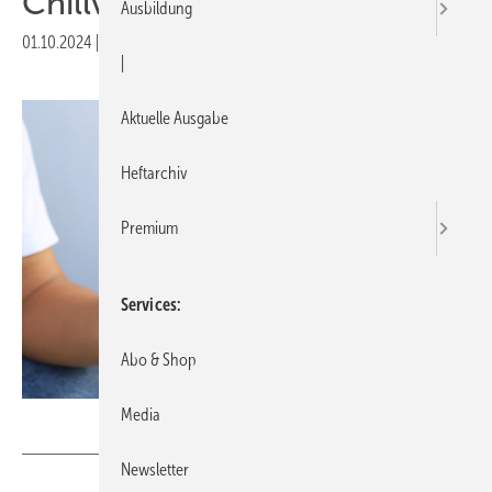
Chillventa
Ausbildung
01.10.2024
|
Druckvorschau
|
Aktuelle Ausgabe
Heftarchiv
Premium
Services
Abo & Shop
Media
AREE – stock.adobe.com
Newsletter