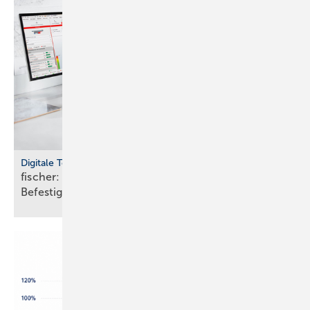
Digitale Tools
fischer: cloudbasierte Bemes­sungs­soft­ware für
Befes­ti­gungs­tech­nik