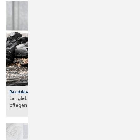
Berufskleidung
Langlebig und sicher: Ar­beits­schu­he rich­tig
pfle­gen