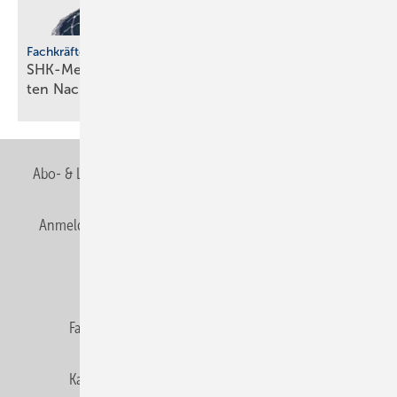
Fachkräfteentwicklung
SHK-Meisterförderung: Rücken­wind für enga­gier­
ten
Nachwuchs
Abo- & Leserservice
AGB
Alle Inhalte chronologisch
Anmelden
Anmeldung & Registrierung
Newsletter
Datenschutz
E-Paper
Editor's choice
Fachbeiträge
Gentner Verlag
Impressum
Karriere bei Gentner
Team
Mediaservice