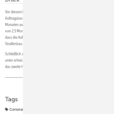
Vor diesem Hintergrund relativiert sich auch die Entwicklung der
Auftragsbestände. Zwar legten diese im Hochbau leicht zu, von 3,5
Monaten auf 3,7 Monate. Im Straßenbau sind sie hingegen rückläufig,
von 2,5 Monaten auf 2,3 Monate. Hier dürfte sich niederschlagen,
dass die Auftragseingänge in den letzten beiden Monaten im
Straßenbau deutlich rückläufig waren.
Schließlich sehen die Bauunternehmer die Preise für Bauleistungen
unter erheblichem Druck. Auch das trübt die Geschäftserwartung für
das zweite Halbjahr weiter ein.
Teilen
Link kopieren
Tags
Coronavirus
ZDB