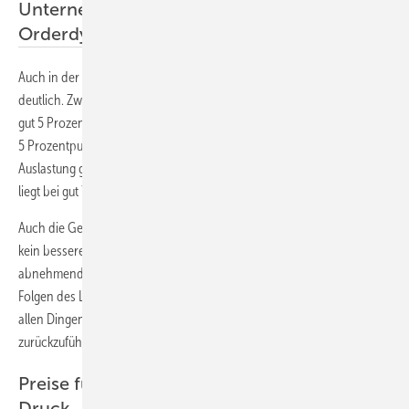
Unternehmen rechnen mit abnehmender
Orderdynamik
Auch in der Geräteauslastung wird die Abkühlung der Konjunktur
deutlich. Zwar hat diese im Hochbau gegenüber dem Vormonat um
gut 5 Prozentpunkte auf gut 75 % zugelegt, sie bleibt damit allerdings
5 Prozentpunkte unter Vorjahresniveau. Im Tiefbau konnte die
Auslastung gegenüber dem Vormonat nicht gesteigert werden und
liegt bei gut 70 %. Im Vorjahr lag sie bei 75 %.
Auch die Geschäftserwartung in den kommenden Monaten zeichnet
kein besseres Bild. Die Unternehmen rechnen mit einer deutlich
abnehmenden Orderdynamik. Das ist letztlich auf die wirtschaftlichen
Folgen des Lockdowns bei den öffentlichen Auftraggebern (hier vor
allen Dingen den Kommunen) und denen im Wirtschaftsbau
zurückzuführen.
Preise für Bauleistungen unter erheblichem
Druck