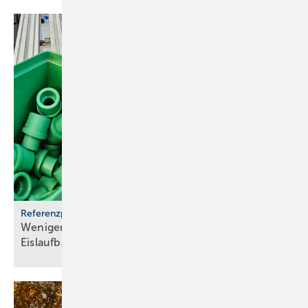
Referenzprojekt aquatherm
Weniger Energie und bes­se­res Eis für Haar­lems
Eis­lauf­bahn