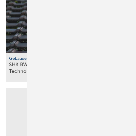
Gebäudemodernisierungsgesetz
SHK BW fordert GMG-Klar­heit und
Tech­no­lo­gie­of­fen­heit