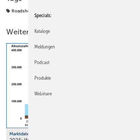
Roadshow
Viega
Specials
Weitere Inhalte
Kataloge
Meldungen
Podcast
Produkte
Webinare
Marktdaten