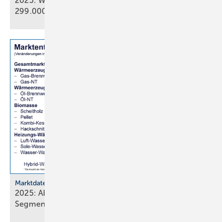
2025: Wärmepumpenabsatz steigt um 55 % auf
299.000
Geräte
Marktdaten
2025: Absatz von Heiztechnik in 8 von 16
Segmenten im
Minus