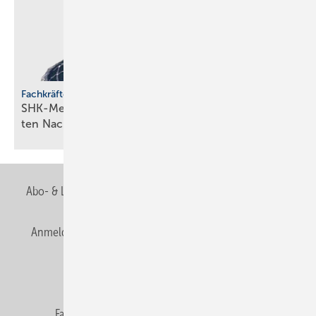
Fachkräfteentwicklung
SHK-Meisterförderung: Rücken­wind für enga­gier­
ten
Nachwuchs
Abo- & Leserservice
AGB
Alle Inhalte chronologisch
Anmelden
Anmeldung & Registrierung
Newsletter
Datenschutz
E-Paper
Editor's choice
Fachbeiträge
Gentner Verlag
Impressum