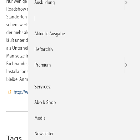
Nur wenige Wochen nach der ISH tourt der Systemanbieter mit einer
Ausbildung
Roadshow durch Deutschland: Vom 7. April bis 1. Juni, an sieben
Standorten von Hamburg über Berlin bis Salzburg, bietet Viega eine
|
sehenswerte Mischung aus Show, Artistik, Event und Information, zu
der mehr als 10000 Besucher erwartet werden. Die Roadshow 2011
Aktuelle Ausgabe
läuft unter dem Titel „Viega bewegt“. Das Motto steht dafür, dass Viega
als Unternehmen und als Innovationsmotor die SHK-Szene bewegt.
Heftarchiv
Man setze Impulse und sorge gemeinsam mit den Marktpartnern aus
Fachhandel, Fachhandwerk und Planungsbüros dafür, dass sich die
Premium
Installationstechnik ständig weiter entwickle, immer in Bewegung
bleibe. Anmeldungen zur Roadshow unter
Services
http://www.viega.de/bewegt
Abo & Shop
Media
Teilen
Link kopieren
Newsletter
Tags