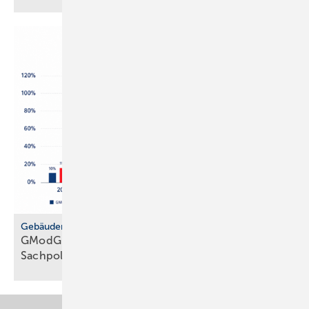
Gebäudemodernisierungsgesetz
GModG: SHK-Handwerk kriti­siert feh­lende
Sach­politik