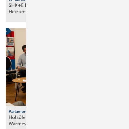
SHK+E Essen 2026: Sanitär-, Wasser-, Luft- und
Heiztechnik
Parlamentarischer Kaminabend
Holzöfen als Resilienz­fak­tor der
Wärme­ver­sor­gung