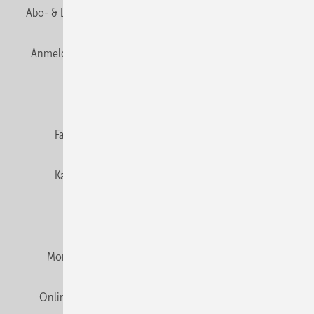
Abo- & Leserservice
AGB
Alle Inhalte chronologisch
Anmelden
Anmeldung & Registrierung
Newsletter
Datenschutz
E-Paper
Editor's choice
Fachbeiträge
Gentner Verlag
Impressum
Karriere bei Gentner
Team
Mediaservice
Mitgliedschaften und Engagement
Montagezeiten Heizung
Montagezeiten Sanitär
Online Mediadaten
Privacy Manager
RSS-Feed