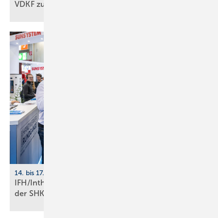
VDKF zu
GMG-Eckpunkten
14. bis 17. April 2026, Nürnberg
IFH/Intherm: 400+ Aus­stel­ler zei­gen die Zu­kunft
der
SHK-Branche