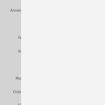
Anmelden
Anmeldung & Registrierung
Newsletter
Datenschutz
E-Paper
Editor's choice
Fachbeiträge
Gentner Verlag
Impressum
Karriere bei Gentner
Team
Mediaservice
Mitgliedschaften und Engagement
Montagezeiten Heizung
Montagezeiten Sanitär
Online Mediadaten
Privacy Manager
RSS-Feed