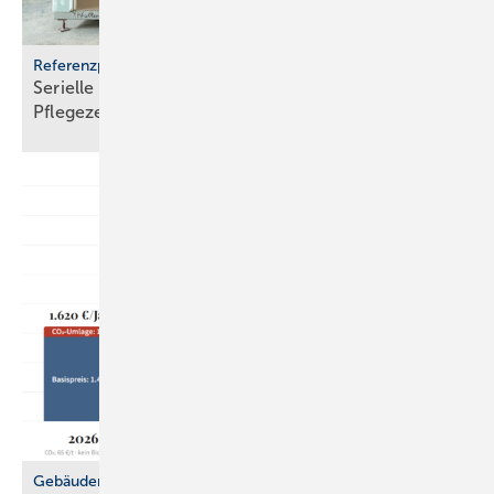
Referenzprojekt Geberit
Serielle Badfertigung im Pful­len­dor­fer
Pfle­ge­zen­trum
Gebäudemodernisierungsgesetz