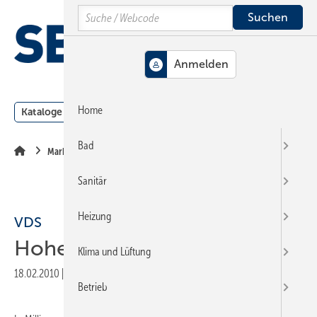
Springe
Springe
Springe
Search
auf
auf
auf
Hauptinhalt
Hauptmenü
SiteSearch
MENÜ
Home
Kataloge
Meldungen
Podcast
Produkte
Webin
Bad
Markt + Trends
Sanitär
Heizung
VDS
Hohe Trinkwasserverluste
Klima und Lüftung
18.02.2010
|
Veröffentlicht in
Ausgabe 05-2010
|
Druckvorschau
Betrieb