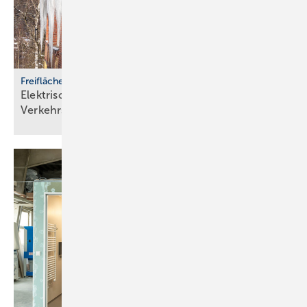
Freiflächenheizungen
Elektrische Heizsysteme unter­stützen bei
Ver­kehrs­siche­rungs­pflicht