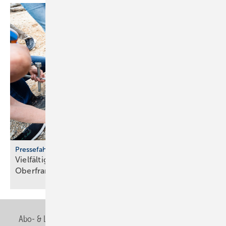
Pressefahrt des BWP
Vielfältiger Einsatz von Wärmepumpen in
Oberfranken
Abo- & Leserservice
AGB
Alle Inhalte chronologisch