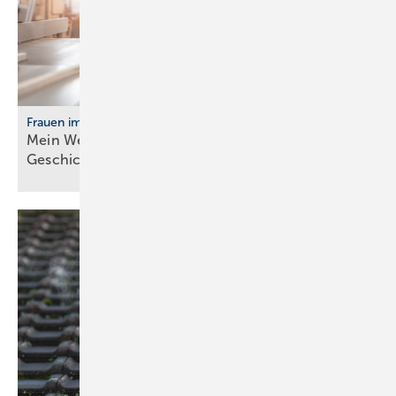
Frauen im Handwerk
Mein Weg ins Handwerk: Vier Frau­en er­zäh­len ihre
Ge­schich­te