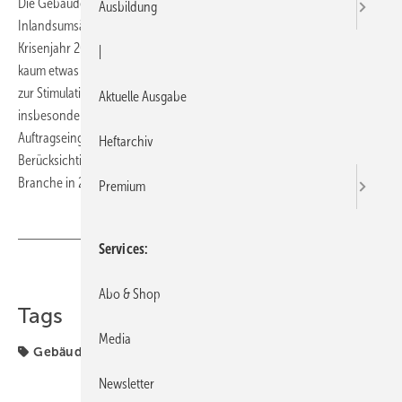
Die Gebäudeautomation verzeichnet 2010 ein Wachstum der
Ausbildung
Inlandsumsätze um rund sechs Prozent auf 1,45 Milliarden Euro. Vom
Krisenjahr 2009 hatten die Gebäudeautomatisierer in Deutschland
|
kaum etwas gespürt. Die Konjunkturprogramme der Bundesregierung
zur Stimulation der energetischen Sanierung führten zu Aufträgen
Aktuelle Ausgabe
insbesondere aus dem öffentlichen und kommunalen Bereich.
Auftragseingänge und Umsätze stiegen kräftiger an als erwartet. Unter
Heftarchiv
Berücksichtigung des Auftragsüberhanges aus 2010 rechnet die
Branche in 2011 mit einem Umsatzwachstum von rund fünf Prozent.
Premium
Services
Teilen
Link kopieren
Abo & Shop
Tags
Media
Gebäudeautomation
Newsletter