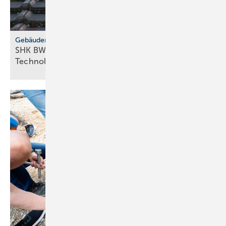
Gebäudemodernisierungsgesetz
SHK BW fordert GMG-Klar­heit und
Tech­no­lo­gie­of­fen­heit