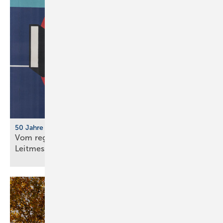
50 Jahre IFH/Intherm
Vom regionalen Bran­chen­treff zur süd­deut­schen
Leit­messe