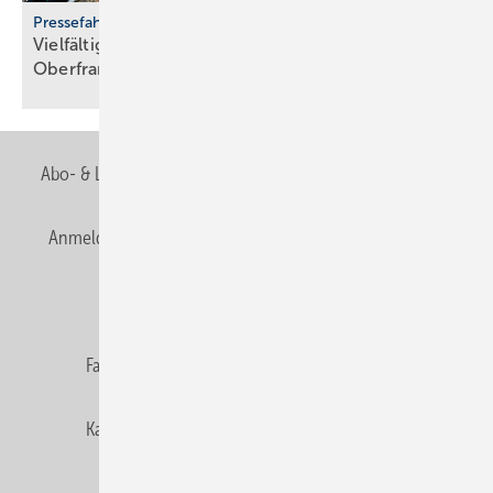
Pressefahrt des BWP
Vielfältiger Einsatz von Wärmepumpen in
Oberfranken
Abo- & Leserservice
AGB
Alle Inhalte chronologisch
Anmelden
Anmeldung & Registrierung
Newsletter
Datenschutz
E-Paper
Editor's choice
Fachbeiträge
Gentner Verlag
Impressum
Karriere bei Gentner
Team
Mediaservice
Mitgliedschaften und Engagement