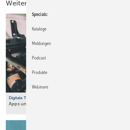
Weitere Inhalte
Specials
Kataloge
Meldungen
Podcast
Produkte
Webinare
Digitale Tools
Apps und Soft­ware für Hand­werker und
Planer