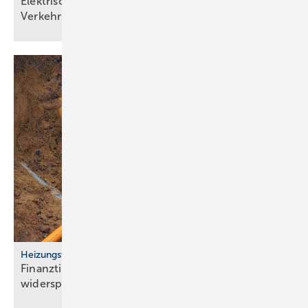
Elektrische Heizsysteme unter­stützen bei
Ver­kehrs­siche­rungs­pflicht
Heizungswende
Finanztip: Kosten für Gasan­schluss-Stillle­gung
widersprechen