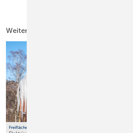
Teilen
Link kopieren
Weitere Inhalte
Freiflächenheizungen