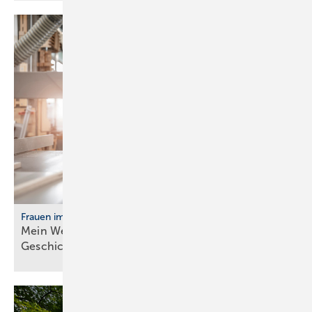
Frauen im Handwerk
Mein Weg ins Handwerk: Vier Frau­en er­zäh­len ihre
Ge­schich­te