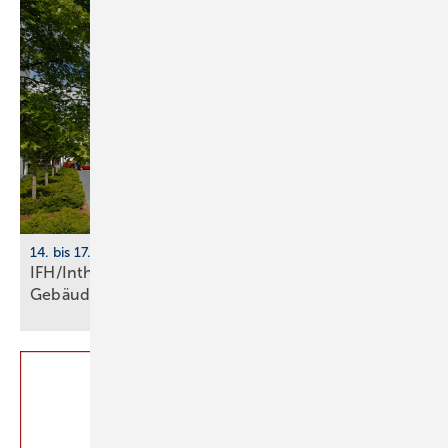
14. bis 17. April 2026, Nürnberg
IFH/Intherm 2026: Sanitär-, Haus- und
Ge­bäu­de­tech­nik