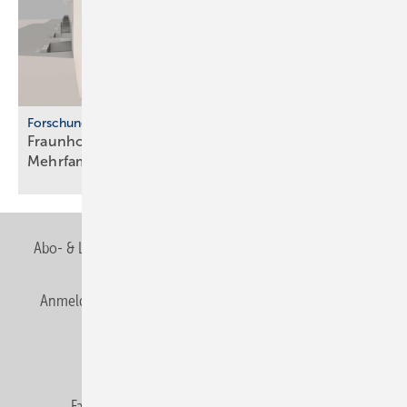
Forschung
Fraunhofer ISE: Propan-Wärme­pum­pen für
Mehr­fa­mi­lien­häuser
Abo- & Leserservice
AGB
Alle Inhalte chronologisch
Anmelden
Anmeldung & Registrierung
Newsletter
Datenschutz
E-Paper
Editor's choice
Fachbeiträge
Gentner Verlag
Impressum