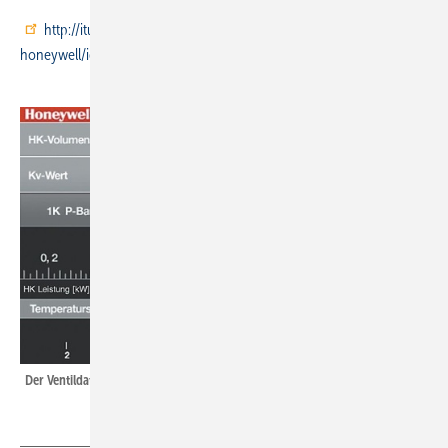
http://itunes.apple.com/de/app/heizkorperventile-
honeywell/id406305400
Der Ventildatenschieber als App.