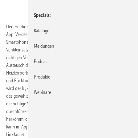
Specials
Den Heizkörper-Ventildatenschieber von Honeywell gibt es nun als
Kataloge
App. Vergessene Unterlagen auf der Baustelle waren gestern, mit dem
Smartphone ist die App zur Berechnung der Voreinstellwerte der
Meldungen
Ventileinsätze schnell zur Hand und übernimmt die Ermittlung des
richtigen Ventils und der jeweiligen Ventilvoreinstellung beim
Podcast
Austausch des Ventileinsatzes. Anwender geben die
Heizkörperleistung und die Temperaturspreizung zwischen Vorlauf-
Produkte
und Rücklauftemperatur ein. Nach Auswahl des passenden Ventiltyps
wird der k
-Wert des Ventils sowie die erforderliche Voreinstellung
v
Webinare
des gewählten Ventiltyps angezeigt. So lässt sich einfach und vor Ort
die richtige Voreinstellung aller Honeywell-Thermostatventile
durchführen. Die Bedienung der App erfolgt identisch zum
herkömmlichen Ventildatenschieber: einfach und intuitiv. Die App
kann im App-Store kostenlos heruntergeladen werden. Der direkte
Link lautet