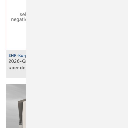
SHK-Konjunkturbarometer
2026-Q1: SHK-Geschäftsklima stagniert knapp
über der
Null