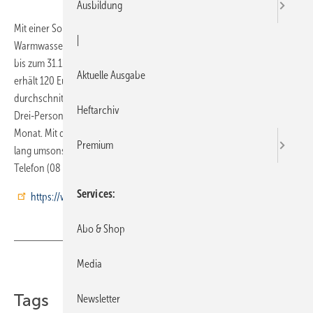
Ausbildung
Mit einer Sonderaktion will Stiebel seine Wärmepumpen zur
|
Warmwasserbereitung für Endkunden attraktiver machen: Wer sich
bis zum 31.12.2010 für eine Warmwasser-Wärmepumpe entscheidet,
Aktuelle Ausgabe
erhält 120 Euro. Nach Herstellerangaben sinken die
durchschnittlichen Energiekosten für die Warmwasserbereitung eines
Heftarchiv
Drei-Personen-Haushalts durch die Wärmepumpe auf zehn Euro im
Monat. Mit dem Stiebel-Bonus erhielten die Endkunden quasi ein Jahr
Premium
lang umsonst warmes Wasser. Mehr zu der Aktion gibt es unter
Telefon (08 00) 7 02 07 00 oder unter
Services
https://www.stiebel-eltron.de/de/home.html
Abo & Shop
Media
Teilen
Link kopieren
Tags
Newsletter