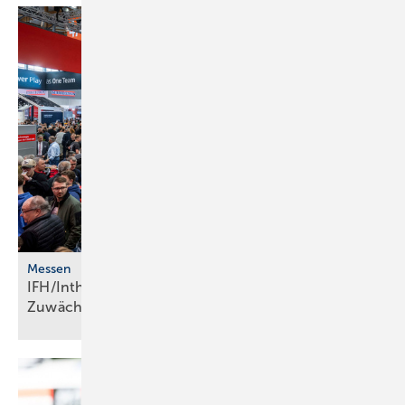
Messen
IFH/Intherm 2026: Ju­bi­lä­ums­jahr ver­zeich­net
Zu­wäch­se