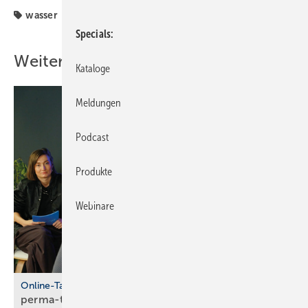
wasser
Specials
Weitere Inhalte
Kataloge
Meldungen
Podcast
Produkte
Webinare
Online-Talkshow
perma-talk: so gelingt Azubi- und