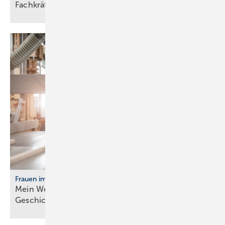
Fach­kräf­te­bin­dung
Frauen im Handwerk
Mein Weg ins Handwerk: Vier Frau­en er­zäh­len ihre
Ge­schich­te