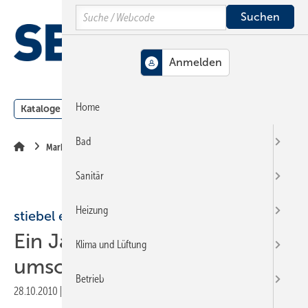
Springe
Springe
Springe
Search
auf
auf
auf
Hauptinhalt
Hauptmenü
SiteSearch
MENÜ
Home
Kataloge
Meldungen
Podcast
Produkte
Webin
Bad
Markt + Trends
Sanitär
Heizung
stiebel eltron
Ein Jahr warmes ­Wasser
Klima und Lüftung
umsonst
Betrieb
28.10.2010
|
Veröffentlicht in
Ausgabe 21-2010
|
Druckvorschau