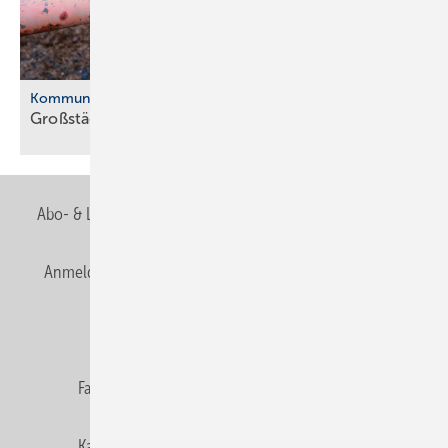
Kommunale Wärmeplanung
Großstädte ver­ab­schie­den sich vom
Gas
Abo- & Leserservice
AGB
Alle Inhalte chronologisch
Anmelden
Anmeldung & Registrierung
Newsletter
Datenschutz
E-Paper
Editor's choice
Fachbeiträge
Gentner Verlag
Impressum
Karriere bei Gentner
Team
Mediaservice