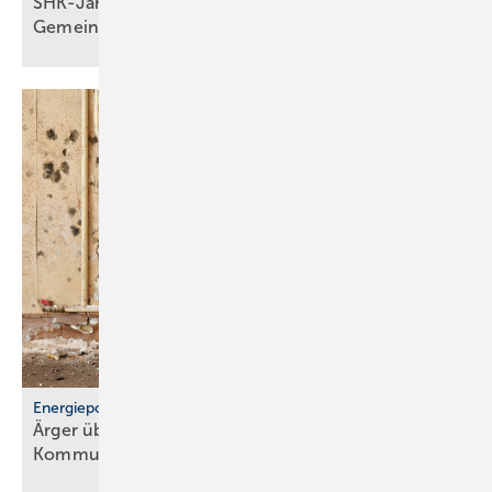
SHK-Jahreskongress 2026: Zu­kunft, Netz­werk,
Gemeinschaft
Energiepolitik
Ärger über För­der­stopp und po­li­ti­sche
Kom­mu­ni­ka­ti­on