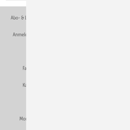
Abo- & Leserservice
AGB
Alle Inhalte chronologisch
Anmelden
Anmeldung & Registrierung
Newsletter
Datenschutz
E-Paper
Editor's choice
Fachbeiträge
Gentner Verlag
Impressum
Karriere bei Gentner
Team
Mediaservice
Mitgliedschaften und Engagement
Montagezeiten Heizung
Montagezeiten Sanitär