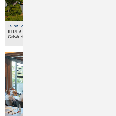
14. bis 17. April 2026, Nürnberg
IFH/Intherm 2026: Sanitär-, Haus- und
Ge­bäu­de­tech­nik