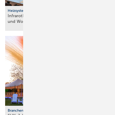
Heizsysteme
Infrarotheizung: Bau­stein für be­zahl­ba­res Bau­en
und
Woh­nen
Branchentreffen