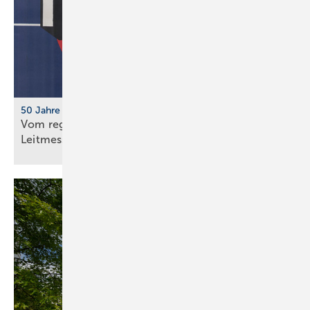
50 Jahre IFH/Intherm
Vom regionalen Bran­chen­treff zur süd­deut­schen
Leit­messe