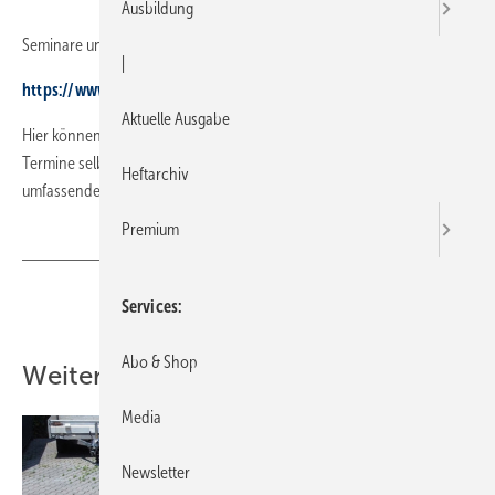
Ausbildung
Seminare und Termine finden Sie in der Seminardatenbank
|
https://www.sbz-online.de/
Aktuelle Ausgabe
Hier können Hersteller und Organi­sationen Seminare, Inhalte und
Termine selbst einstellen und Handwerkern und Planern ­einen
Heftarchiv
umfassenden Überblick ermöglichen.
Premium
Teilen
Link kopieren
Services
Abo & Shop
Weitere Inhalte
Media
Newsletter