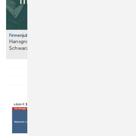
Firmenjubiläum
Hansgrohe: 125 Jahre Sa­ni­tär­tech­nik aus dem
Schwarz­wald