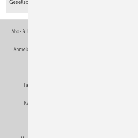
Gesell­schaft
Abo- & Leserservice
AGB
Alle Inhalte chronologisch
Anmelden
Anmeldung & Registrierung
Newsletter
Datenschutz
E-Paper
Editor's choice
Fachbeiträge
Gentner Verlag
Impressum
Karriere bei Gentner
Team
Mediaservice
Mitgliedschaften und Engagement