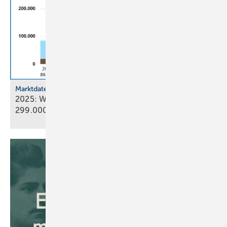
Marktdaten
2025: Wärmepumpenabsatz steigt um 55 % auf
299.000
Geräte