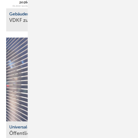
Gebäudemodernisierungsgesetz
VDKF zu
GMG-Eckpunkten
Universal-Design-Referenzprojekte
Öffentliche Sanitärräume für eine viel­fäl­tige