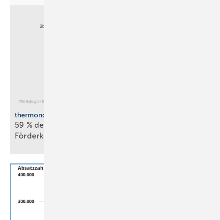
thermondo Wärmepumpen-Monitor
59 % der Haus­be­sit­zer stellen sich gegen
För­der­kür­zungen