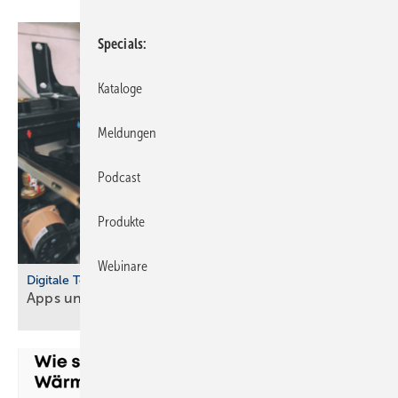
Specials
Kataloge
Meldungen
Podcast
Produkte
Webinare
Digitale Tools
Apps und Soft­ware für Hand­werker und
Planer