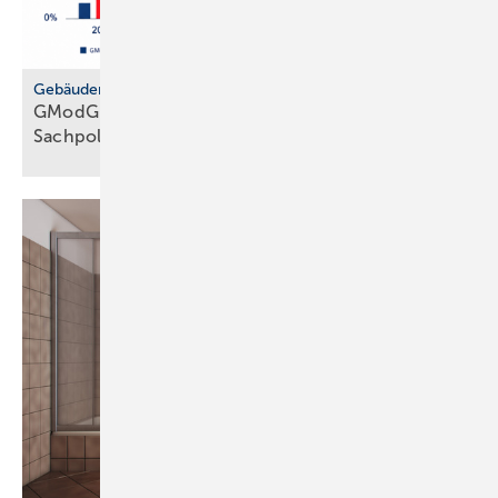
Gebäudemodernisierungsgesetz
GModG: SHK-Handwerk kriti­siert feh­lende
Sach­politik