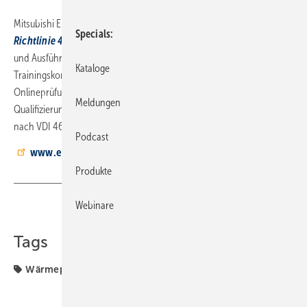
Mitsubishi Electric ist neuer Schulungspartner für die
VDI-
Specials
Richtlinie 4645
. VDI 4645 macht nicht nur Vorgaben für die Planung
und Ausführung von Wärmepumpenanlagen, sondern stellt auch ein
Kataloge
Trainingskonzept für Errichter und Planer bereit. Durch eine
Onlineprüfung beim VDI erhalten die Absolventen den
Meldungen
Qualifizierungsnachweis „Sachkundiger für Wärmepumpensysteme
nach VDI 4645“. Die Trainings finden in Ratingen statt.
Podcast
www.ecodan.de/trainings-schulungen
Produkte
Webinare
Teilen
Link kopieren
Tags
Wärmepumpe