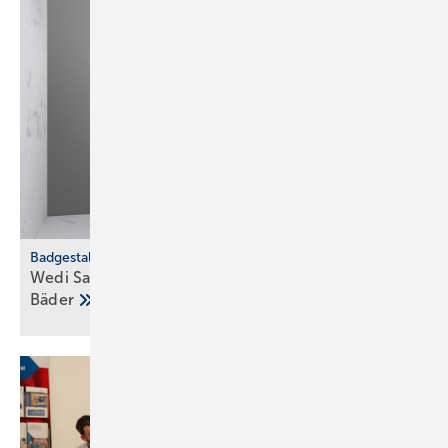
Badgestaltung
Wedi Sanwell XS: Dusch­wand­mo­dul für klei­ne
Bä­der