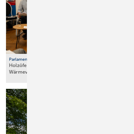
Parlamentarischer Kaminabend
Holzöfen als Resilienz­fak­tor der
Wärme­ver­sor­gung