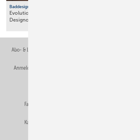
Baddesign
Evolution des Ba­de­zim­mers: Vom Zweck­raum zum
De­sign­ob­jekt
Abo- & Leserservice
AGB
Alle Inhalte chronologisch
Anmelden
Anmeldung & Registrierung
Newsletter
Datenschutz
E-Paper
Editor's choice
Fachbeiträge
Gentner Verlag
Impressum
Karriere bei Gentner
Team
Mediaservice