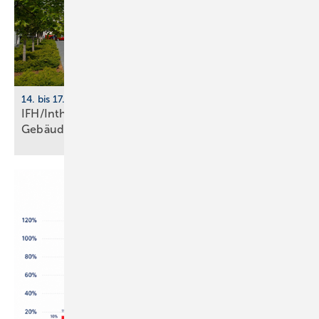
14. bis 17. April 2026, Nürnberg
IFH/Intherm 2026: Sanitär-, Haus- und
Ge­bäu­de­tech­nik