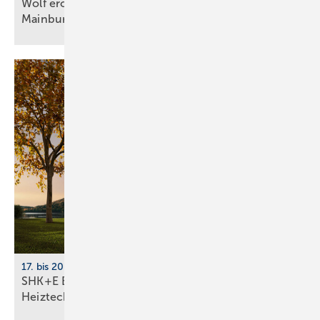
Wolf eröff­net modernes Bil­dungs­zent­rum in
Main­burg
17. bis 20. März 2026, Messe Essen
SHK+E Essen 2026: Sanitär-, Wasser-, Luft- und
Heiztechnik