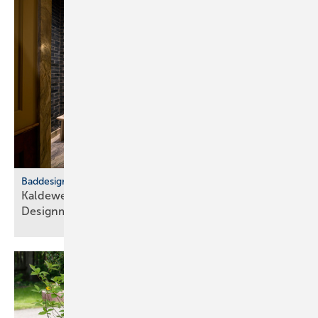
Baddesign
Kaldewei: Badkultur trifft euro­päische
Design­metropolen