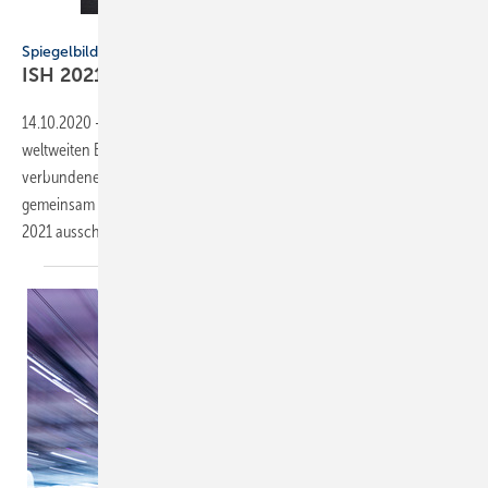
Bild: ZVSHK
Spiegelbild der Branche
I SH 2021 wird
digital
14.10.2020
-
Spiegelbild der Branche ▪ Aufgrund der derzeitigen
weltweiten Entwicklung der ­Covid-19-Pandemie und der damit
verbundenen Reiserestriktionen hat sich die ­Messe Frankfurt
gemeinsam mit den ideellen Trägern der ISH entschlossen, die ISH
2021 ­ausschließlich digital
durchzuführen.