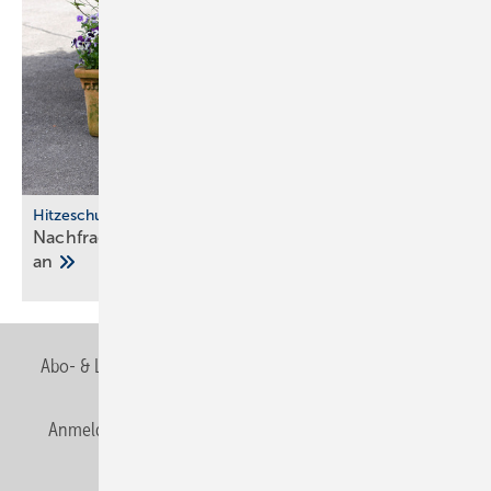
Hitzeschutz
Nachfrage nach Split-Klima­an­lagen steigt stark
an
Abo- & Leserservice
AGB
Alle Inhalte chronologisch
Anmelden
Anmeldung & Registrierung
Newsletter