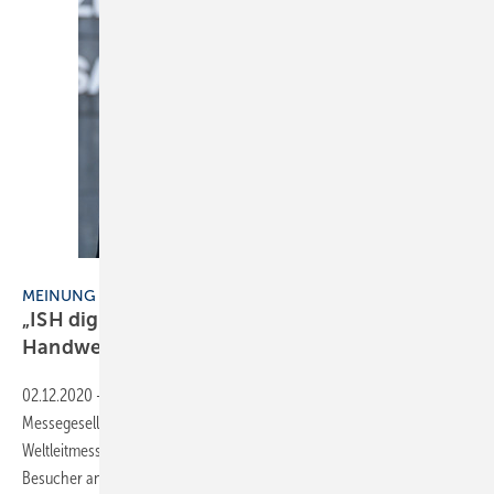
Bild: ZVSHK / Papsch
MEINUNG
„ISH digital – wir bringen die ISH zum
Handwerk“
02.12.2020
-
Mit der ISH digital betreten alle Beteiligten Neuland – die
Messegesellschaft, die Träger, die Aussteller und die Besucher. Eine
Weltleitmesse, die alle zwei Jahre am Standort Frankfurt 200 000
Besucher angezogen hat, in die digitale Welt zu verlegen, ist