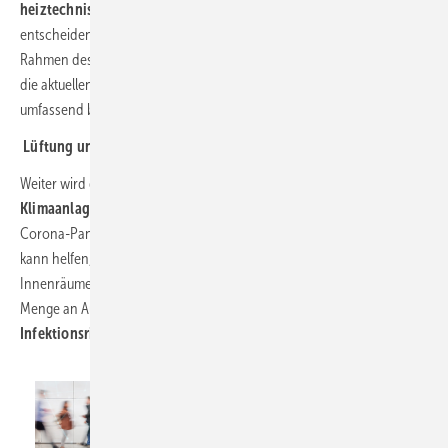
heiztechnische
Lösungen und Systeme vorgestellt, die einen
entscheidenden Beitrag zur Erreichung der
Klimaziele
leisten. Im
Rahmen dessen wird auch das
ISH
Technologie und Energie Forum
die aktuellen politischen Rahmenbedingungen im
Wärmemarkt
umfassend beleuchten.
Lüftung und Klima
Weiter wird die immense Bedeutung der
Lüftungs- und
Klimaanlagen
– gerade vor dem Hintergrund der anhaltenden
Corona-Pandemie – im Vordergrund stehen. Lüftungstechnologie
kann helfen, die Konzentration der
Covid-Aerosole
in der Raumluft in
Innenräumen durch die ständige Durchspülung mit einer hohen
Menge an Außenluft, erheblich zu verdünnen, zu filtern und somit das
Infektionsrisiko
stark zu verringern.