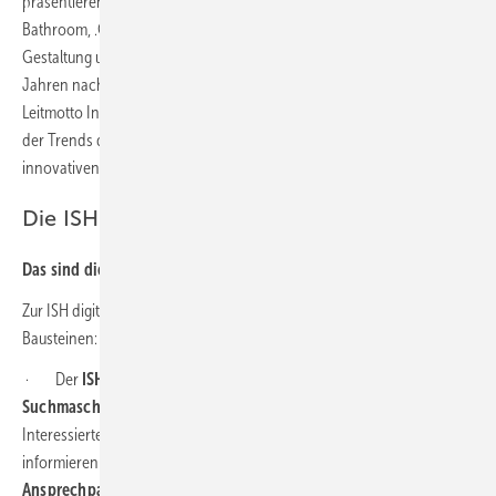
präsentieren. Dabei sind es vor allem die drei Trends .Smart
Bathroom, .Green Bathroom und .Living.Bathroom, die bei der
Gestaltung und Umsetzung von Badezimmern in den nächsten
Jahren nachhaltigen Einfluss entfalten werden. Mit dem neuen
Leitmotto Inside | Outside lenken die Initiatoren bei der Darstellung
der Trends die Aufmerksamkeit auf den zunehmenden Einfluss der
innovativen Technik „hinter der Wand“.
Die ISH: Digital-Hub für Geschäftskontakte
Das sind die 2 Bausteine der ISH digital 2021
Zur ISH digital 2021 besteht die Präsenz der Aussteller zukünftig aus 2
Bausteinen: dem
ISH Contactor
und der
ISH digital-Plattform
.
· Der
ISH Contactor
ist der internationale Hub und die
Suchmaschine
für Wasser, Wärme und Klima.
Hier
können SHK-
Interessierte sich jederzeit über die ausstellenden Unternehmen
informieren – aktuell, aufschlussreich und mit den richtigen
Ansprechpartnern
. Mit einer Zugriffzahl von über einer Million