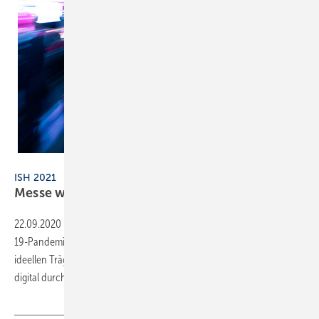
Getty Images/iStockphoto/jotily
ISH 2021
Messe wird
digital
22.09.2020
-
Aufgrund der derzeit weltweiten Entwicklung der Covid-
19-Pandemie hat sich die Messe Frankfurt gemeinsam mit den
ideellen Trägern der ISH entschlossen, die ISH 2021 ausschließlich
digital
durchzuführen.