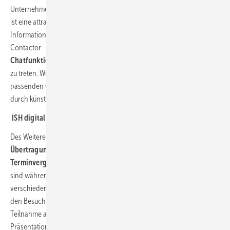
Unternehmen gibt es ein eigenes
Start-up-Paket
. In allen Angeboten
ist eine attraktive Ausstellerpräsentation
mit Produkten,
Informationen und Ansprechpartnern enthalten – analog zum ISH
Contactor – erweitert um die Möglichkeit, direkt über
Chatfunktionen
sowie der 1-zu-1 Video-Calls mit Kunden in Kontakt
zu treten. Wichtigstes Feature: Das intelligente
Matchmaking
mit
passenden Geschäftspartnern zur
Leadgenerierung
, unterstützt
durch künstliche Intelligenz.
ISH digital 2021: Zeit- und ortsunabhängig teilnehmen
Des Weiteren wird es Live-Streamings und
On-Demand-
Übertragungen
des Rahmenprogramms geben sowie eine
Terminvergabe
für Online-Meetings mit den Ausstellern. Alle Features
sind während der Veranstaltung, rund um die Uhr, über die
verschiedenen Zeitzonen hinweg,
weltweit verfügbar
. Das bietet
den Besuchern die Möglichkeit zur zeit- und ortsunabhängigen
Teilnahme an Vorträgen, Presse-Events, Produkt-Shows,
Präsentationen, Sonderschauen und vielem mehr.