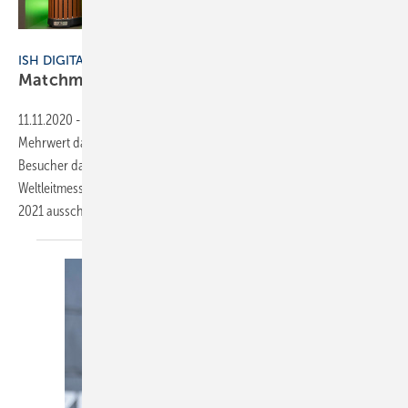
Bild: Messe Frankfurt / Petra Welzel
ISH DIGITAL 2021
Matchmaking und Leadgenerierung im
Fokus
11.11.2020
-
Die ISH 2021 wird digital. Wie das funktioniert, welchen
Mehrwert das neue Format bietet und wie Aussteller beziehungsweise
Besucher dabei sein können, dazu ist jetzt mehr bekannt. Die
Weltleitmesse für Wasser, Wärme, Klima findet vom 22. bis 26. März
2021 ausschließlich digital statt. Ziel:
alle...