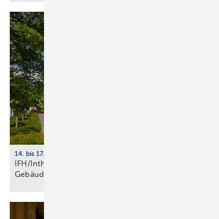
14. bis 17. April 2026, Nürnberg
IFH/Intherm 2026: Sanitär-, Haus- und
Ge­bäu­de­tech­nik