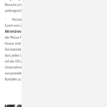
Besuche pro Veranstaltungszyklus ist dies das weltweit größte und
umfangreichste Branchenverzeichnis der SHK-Welt.
· Herzstück ist die
ISH digital-Plattform
, die das digitale Live-
Event vom 22. bis 26. März 2021 beheimatet. Hier werden alle
Aktivitäten
der Aussteller zentral gebündelt und mit den
Angeboten
der Messe Frankfurt intelligent verknüpft. Aber auch zeitlich darüber
hinaus sind Inhalte der ISH digital noch
abrufbar
. Wolfgang Marzin,
Vorsitzender der Geschäftsführung der Messe Frankfurt: „Wir wissen,
dass jedes Unternehmen für sich individuell professionell auftritt, aber
mit der ISH digital haben wir die Möglichkeit geschaffen alle
Unternehmen und Interessierte über die Landesgrenzen hinaus zu
versammeln und geben ihnen damit die Chance potentielle neue
Kontakte zu knüpfen – das gibt es in dieser Dichte nirgends.“