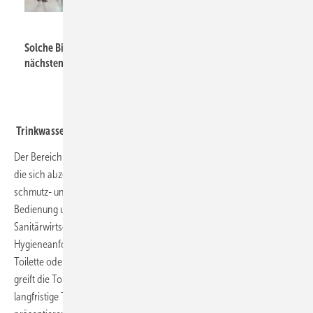
Adobe Stock / Robert Kneschke
Solche Bilder wird es 2021 nicht geben. Die ISH findet im
nächsten Jahr digital statt.
Trinkwasserhygiene
Der Bereich Water wird sich thematisch auf Trinkwasserhygiene und
die sich abzeichnende Hygiene-Welle im Bad fokussieren. Mit
schmutz- und
bakterienresistenten
Oberflächen,
berührungsloser
Bedienung und hygienischen
Komfort-WC
s präsentiert die
Sanitärwirtschaft smarte Lösungen für wachsende
Hygieneanforderungen – egal, ob für das Hotel-Bad, die öffentliche
Toilette oder das private Lifestyle-Badezimmer.
Pop up my Bathroom
greift die Top-Themen auf und wird in Anlehnung daran drei
langfristige Trends für die Badgestaltung zur ISH digital 2021 exklusiv