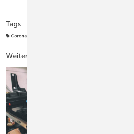
Teilen
Link kopieren
Tags
Coronavirus
ISH
ISH 2021
Messen
Weitere Inhalte