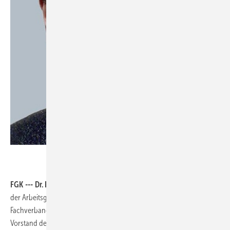
FGK --- Dr. Eckehard Fiedler
von YIT Germany ist neuer Vorsitzender
der Arbeitsgruppe Energieeinsparung bei RLT-Anlagen im
Fachverband Gebäude Klima. Er folgt auf Dr. Jürgen Röben, der in den
Vorstand des FGK aufrückte.