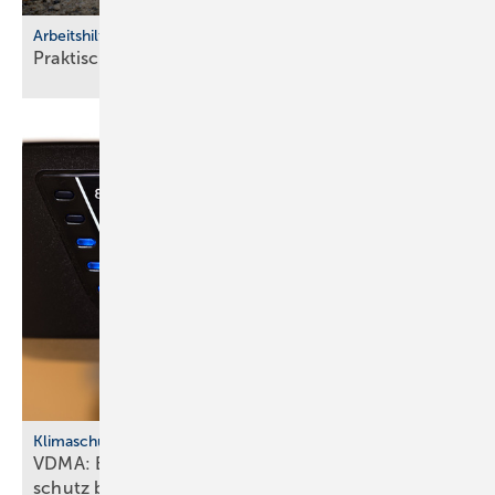
Arbeitshilfen
Praktische Hilfs­mittel für
Hand­werker
Klimaschutz
VDMA: Effiziente Sanitär­tech­nik macht Klima­
schutz
bezahlbar