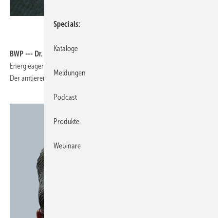
Specials
Kataloge
BWP --- Dr. FrankMichael Baumann
, Geschäftsführer der
Energieagentur NRW, verstärkt als neues Mitglied den BWP-Vorstand.
Meldungen
Der amtierende Vorstand wurde einstimmig wiedergewählt.
Podcast
Produkte
Webinare