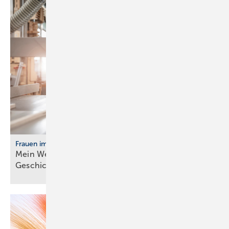
Frauen im Handwerk
Mein Weg ins Handwerk: Vier Frau­en er­zäh­len ihre
Ge­schich­te