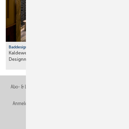
Baddesign
Kaldewei: Badkultur trifft euro­päische
Design­metropolen
Abo- & Leserservice
AGB
Alle Inhalte chronologisch
Anmelden
Anmeldung & Registrierung
Newsletter
Datenschutz
E-Paper
Editor's choice