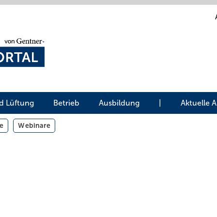
d Lüftung
Betrieb
Ausbildung
|
Aktuelle 
e
Webinare