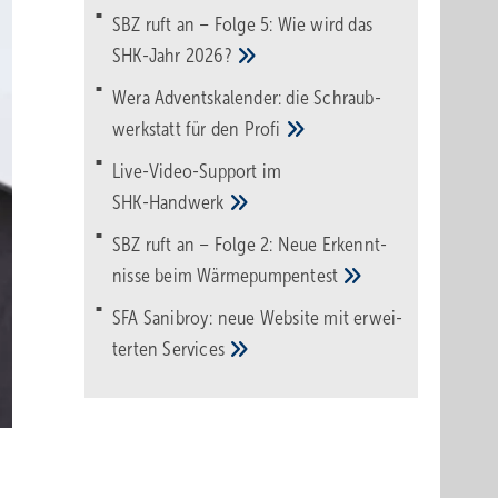
SBZ ruft an – Folge 5: Wie wird das
SHK-Jahr
2026?
Wera Adventskalender: die Schraub­
werk­statt für den
Pro­fi
Live-Video-Support im
SHK-Handwerk
SBZ ruft an – Folge 2: Neue Erkennt­
nisse beim
Wärme­pumpen­test
SFA Sanibroy: neue Web­site mit erwei­
terten
Services