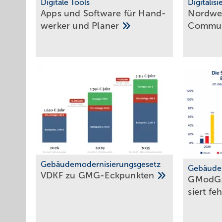
Digitale Tools
Digitalis
Apps und Soft­ware für Hand­
Nordwes
werker und
Planer
Commun
Gebäudemodernisierungsgesetz
Gebäude
VDKF zu
GMG-Eckpunkten
GModG:
siert fe