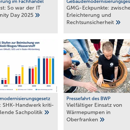
ierung im Fachhandel
Gebäudemodernisierungsges
t: So war der IT
GMG-Eckpunkte: zwi­sch
ity Day
2025
Er­leich­te­rung und
Rechts­un­si­cher­heit
modernisierungsgesetz
Pressefahrt des BWP
 SHK-Handwerk kriti­
Vielfältiger Einsatz von
h­lende
Sach­politik
Wärmepumpen in
Oberfranken