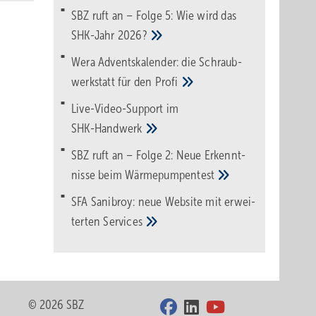
SBZ ruft an – Folge 5: Wie wird das
SHK-Jahr
2026?
Wera Adventskalender: die Schraub­
werk­statt für den
Pro­fi
Live-Video-Support im
SHK-Handwerk
SBZ ruft an – Folge 2: Neue Erkennt­
nisse beim
Wärme­pumpen­test
SFA Sanibroy: neue Web­site mit erwei­
terten
Services
© 2026 SBZ