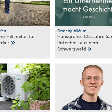
lfen
Firmenjubiläum
he Hilfs­mittel für
Hansgrohe: 125 Jahre Sa­
erker
tär­tech­nik aus dem
Schwarz­wald