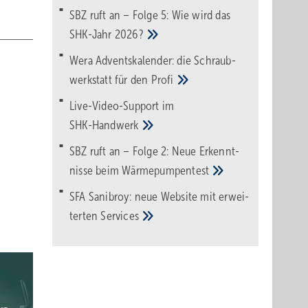
SBZ ruft an – Folge 5: Wie wird das
SHK-Jahr
2026?
Wera Adventskalender: die Schraub­
werk­statt für den
Pro­fi
Live-Video-Support im
SHK-Handwerk
SBZ ruft an – Folge 2: Neue Erkennt­
nisse beim
Wärme­pumpen­test
SFA Sanibroy: neue Web­site mit erwei­
terten
Services