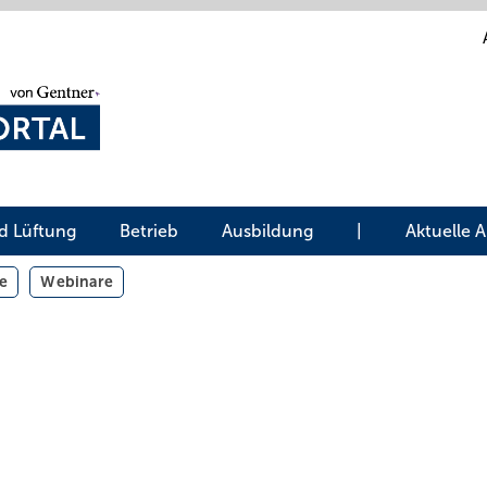
d Lüftung
Betrieb
Ausbildung
|
Aktuelle 
e
Webinare