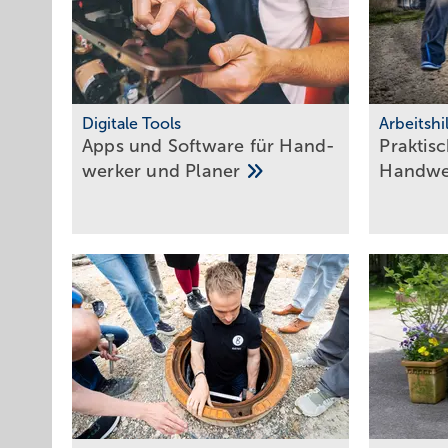
Digitale Tools
Arbeitshi
Apps und Soft­ware für Hand­
Praktisc
werker und
Planer
Hand­w