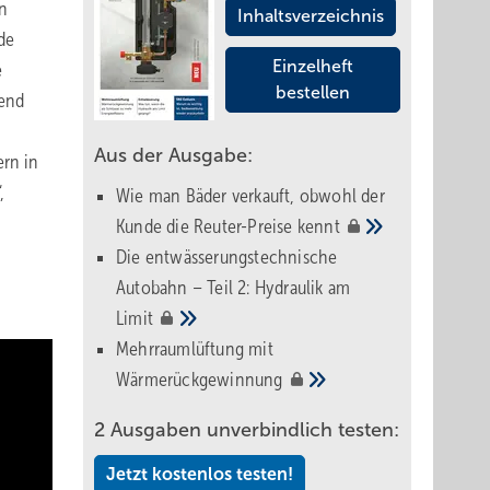
en
Inhaltsverzeichnis
de
Einzelheft
e
bestellen
nend
Aus der Ausgabe:
rn in
,
Wie man Bäder verkauft, obwohl der
Kunde die Reuter-Preise
kennt
Die entwässerungstechnische
Autobahn – Teil 2: Hydraulik am
Limit
Mehrraumlüftung mit
Wärmerückgewinnung
2 Ausgaben unverbindlich testen:
Jetzt kostenlos testen!