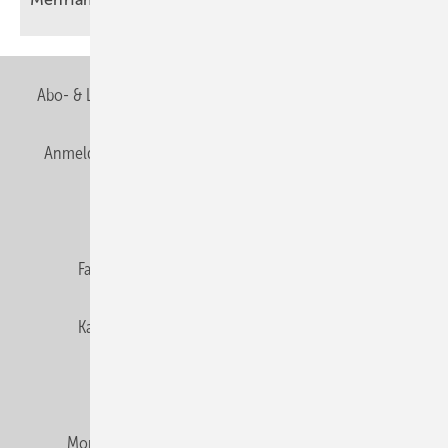
Abo- & Leserservice
AGB
Alle Inhalte chronologisch
Anmelden
Anmeldung & Registrierung
Newsletter
Datenschutz
E-Paper
Editor's choice
Fachbeiträge
Gentner Verlag
Impressum
Karriere bei Gentner
Team
Mediaservice
Mitgliedschaften und Engagement
Montagezeiten Heizung
Montagezeiten Sanitär