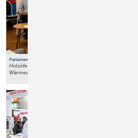
Parlamentarischer Kaminabend
Holzöfen als Resilienz­fak­tor der
Wärme­ver­sor­gung