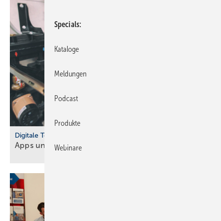
Specials
Kataloge
Meldungen
Podcast
Produkte
Digitale Tools
Apps und Soft­ware für Hand­werker und
Planer
Webinare