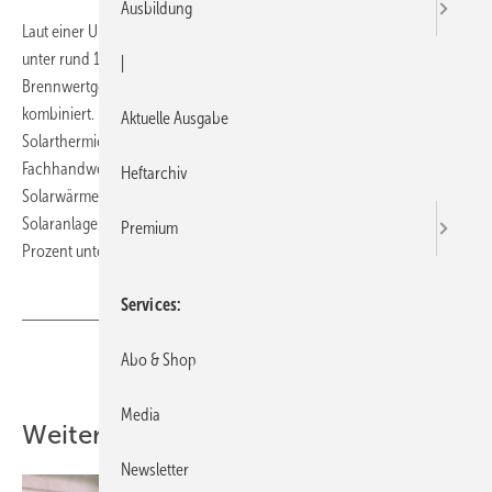
Ausbildung
Laut einer Umfrage des Instituts für wirtschaftliche Oelheizung IWO
unter rund 1350 Fachbetrieben wurde jedes zweite neu installierte Öl-
|
Brennwertgerät im vergangenen Jahr mit einer Solarwärmeanlage
kombiniert. Die Ergänzung einer vorhandenen Ölheizung mit einer
Aktuelle Ausgabe
Solarthermieanlage liegt ebenfalls im Trend: Laut IWO-Befragung im
Fachhandwerk war bei knapp der Hälfte aller nachträglich installierten
Heftarchiv
Solarwärmeanlagen eine Ölheizung vorhanden. Die meisten
Solaranlagen werden zur Warmwasserbereitung eingesetzt, 40
Premium
Prozent unterstützen zusätzlich die Heizung.
Services
Abo & Shop
Teilen
Link kopieren
Media
Weitere Inhalte
Newsletter