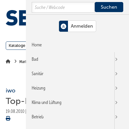
Springe
Springe
Springe
Search
auf
auf
auf
Hauptinhalt
Hauptmenü
SiteSearch
MENÜ
Home
Kataloge
Meldungen
Podcast
Produkte
Webin
Bad
Markt + Trends
Sanitär
Heizung
iwo
Top-Kombination
Klima und Lüftung
19.08.2010
|
Veröffentlicht in
Ausgabe 16/17-2010
|
Druckvorschau
Betrieb