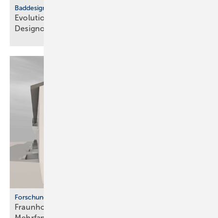
Baddesign
Evolution des Ba­de­zim­mers: Vom Zweck­raum zum
De­sign­ob­jekt
Forschung
Fraunhofer ISE: Propan-Wärme­pum­pen für
Mehr­fa­mi­lien­häuser