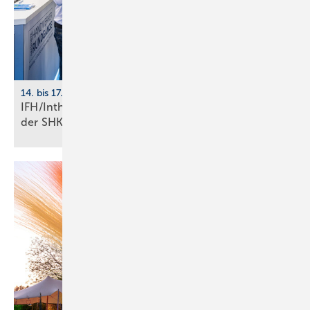
14. bis 17. April 2026, Nürnberg
IFH/Intherm: 400+ Aus­stel­ler zei­gen die Zu­kunft
der
SHK-Branche