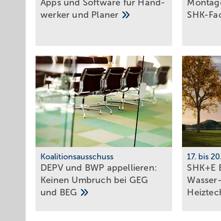
Apps und Soft­ware für Hand­
Montage
werker und
Planer
SHK-Fa
Koalitionsausschuss
17. bis 2
DEPV und BWP ap­pel­lie­ren:
SHK+E E
Kei­nen Um­bruch bei GEG
Wasser-
und
BEG
Heiztec