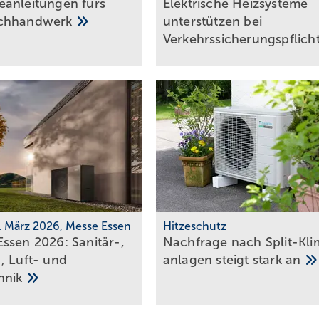
anleitungen fürs
Elektrische Heizsysteme
chhandwerk
unter­stützen bei
Ver­kehrs­siche­rungs­pflich
0. März 2026, Messe Essen
Hitzeschutz
ssen 2026: Sanitär-,
Nachfrage nach Split-Kli
, Luft- und
an­lagen steigt stark
an
hnik