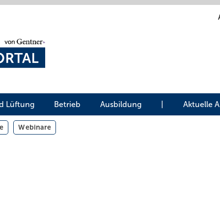
d Lüftung
Betrieb
Ausbildung
|
Aktuelle 
e
Webinare