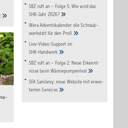
SBZ ruft an – Folge 5: Wie wird das
SHK-Jahr
2026?
t
Wera Adventskalender: die Schraub­
werk­statt für den
Pro­fi
Live-Video-Support im
SHK-Handwerk
SBZ ruft an – Folge 2: Neue Erkennt­
nisse beim
Wärme­pumpen­test
SFA Sanibroy: neue Web­site mit erwei­
terten
Services
ma­