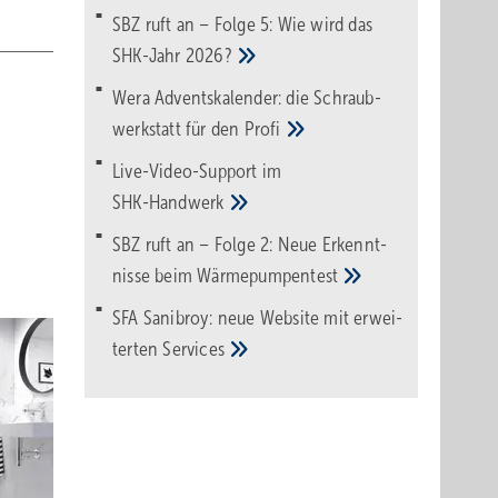
SBZ ruft an – Folge 5: Wie wird das
SHK-Jahr
2026?
Wera Adventskalender: die Schraub­
werk­statt für den
Pro­fi
Live-Video-Support im
SHK-Handwerk
SBZ ruft an – Folge 2: Neue Erkennt­
nisse beim
Wärme­pumpen­test
SFA Sanibroy: neue Web­site mit erwei­
terten
Services