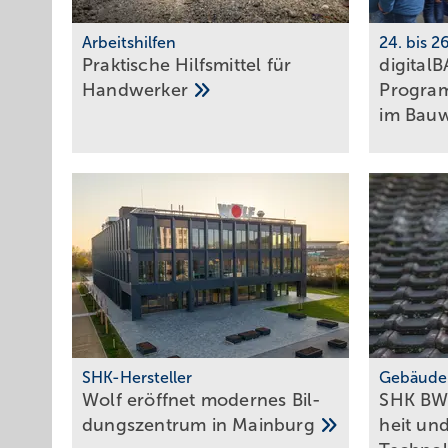
Arbeitshilfen
24. bis 2
Praktische Hilfs­mittel für
digital
Hand­werker
Programm
im
Bau­
SHK-Hersteller
Gebäude
Wolf eröff­net modernes Bil­
SHK BW
dungs­zent­rum in
Main­burg
heit un