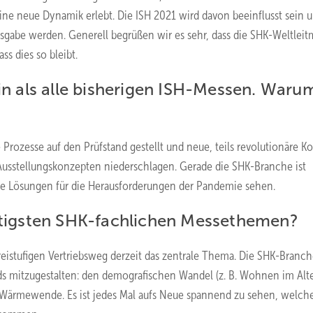
ne neue Dynamik erlebt. Die ISH 2021 wird davon beeinflusst sein 
gabe werden. Generell begrüßen wir es sehr, dass die SHK-Weltleit
ss dies so bleibt.
ein als alle bisherigen ISH-Messen. Waru
 Prozesse auf den Prüfstand gestellt und neue, teils revolutionäre K
 Ausstellungskonzepten niederschlagen. Gerade die SHK-Branche ist
ente Lösungen für die Herausforderungen der Pandemie sehen.
chtigsten SHK-fachlichen Messethemen?
dreistufigen Vertriebsweg derzeit das zentrale Thema. Die SHK-Branch
nds mitzugestalten: den demografischen Wandel (z. B. Wohnen im Alt
Wärmewende. Es ist jedes Mal aufs Neue spannend zu sehen, welch