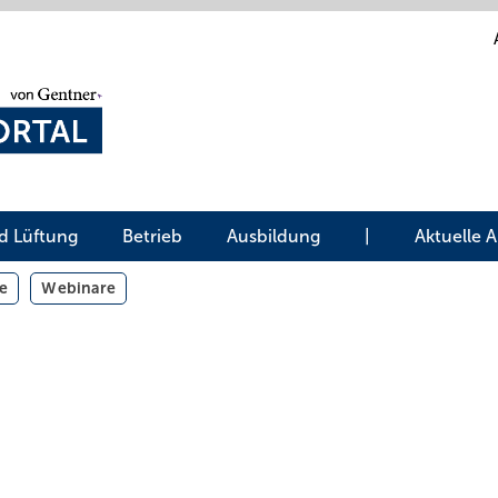
d Lüftung
Betrieb
Ausbildung
|
Aktuelle 
e
Webinare