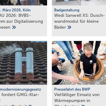
6. März 2026, Köln
Badgestaltung
BAU 2026: BVBS-
Wedi Sanwell XS: Dusch­
 zur Digi­ta­li­sie­rung
wand­mo­dul für klei­ne
wesen
Bä­der
modernisierungsgesetz
Pressefahrt des BWP
 fordert GMG-Klar­
Vielfältiger Einsatz von
d
Wärmepumpen in