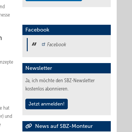
und
messe
Facebook
m
Facebook
onzepte
Newsletter
Ja, ich möchte den SBZ-Newsletter
kostenlos abonnieren.
Jetzt anmelden!
e hat
er) und
e
News auf SBZ-Monteur