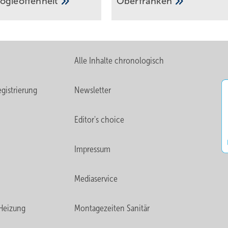
o­gie­of­fen­heit
Oberfranken
Alle Inhalte chronologisch
gistrierung
Newsletter
Editor's choice
Impressum
Mediaservice
Heizung
Montagezeiten Sanitär