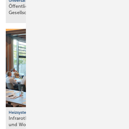
Universal-Design-Referenzprojekte
Öffentliche Sanitärräume für eine viel­fäl­tige
Gesell­schaft
Heizsysteme
Infrarotheizung: Bau­stein für be­zahl­ba­res Bau­en
und
Woh­nen