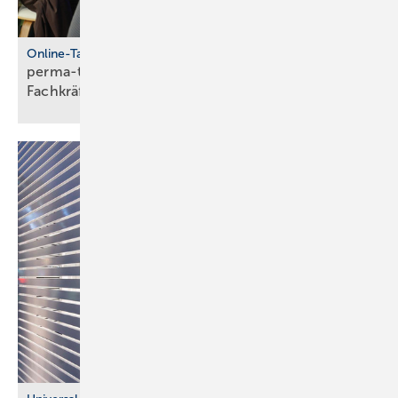
Online-Talkshow
perma-talk: so gelingt Azubi- und
Fach­kräf­te­bin­dung