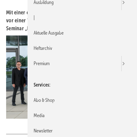
Ausbildung
Mit einer erfolgreich bestandenen Prüfung ging Freitag
|
vor einer Woche für die elf Teilnehmer*innen das
Seminar „Badberater*in mit Zertifikat“ zu Ende.
Aktuelle Ausgabe
Heftarchiv
Premium
Services
Abo & Shop
Media
Interdomus
Newsletter