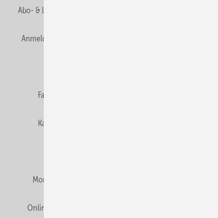
Abo- & Leserservice
AGB
Alle Inhalte chronologisch
Anmelden
Anmeldung & Registrierung
Newsletter
Datenschutz
E-Paper
Editor's choice
Fachbeiträge
Gentner Verlag
Impressum
Karriere bei Gentner
Team
Mediaservice
Mitgliedschaften und Engagement
Montagezeiten Heizung
Montagezeiten Sanitär
Online Mediadaten
Privacy Manager
RSS-Feed