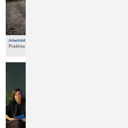
Arbeitshilfen
Praktische Hilfs­mittel für
Hand­werker