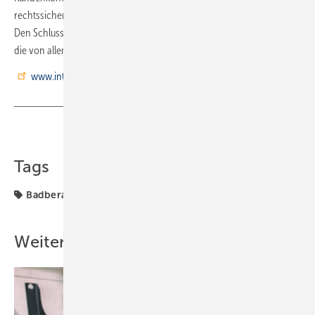
rechtssicher gearbeitet wird“, wie Seminarleiter Ottmar Kuball betonte.
Den Schlussakkord bildete am Freitag vergangener Woche schließlich
die von allen erfolgreich bestandene Prüfung.
www.interdomus.de
Teilen
Link kopieren
Tags
Badberatung
Badplanung
Interdomus
Seminare
Weitere Inhalte