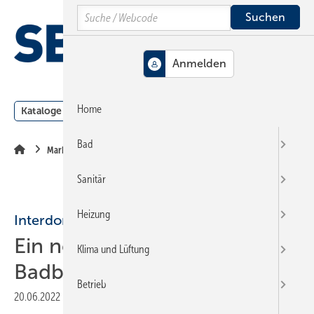
Springe
Springe
Springe
Search
auf
auf
auf
Hauptinhalt
Hauptmenü
SiteSearch
MENÜ
Home
Kataloge
Meldungen
Podcast
Produkte
Webin
Bad
Markt + Trends
Sanitär
Heizung
Interdomus
Ein neuer Jahrgang von
Klima und Lüftung
Badberater*innen
Betrieb
20.06.2022
|
Druckvorschau