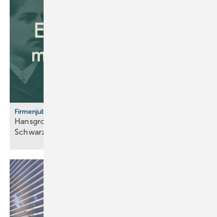
Firmenjubiläum
Hansgrohe: 125 Jahre Sa­ni­tär­tech­nik aus dem
Schwarz­wald