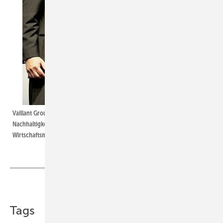
Vaillant Group-Chef Dr. Carsten Voigtländer (r.) präsentiert den Deutschen
Nachhaltigkeitspreis für das Mikro-Heizkraftwerk ecoPOWER 1.0. NRW-
Wirtschaftsminister Harry K. Voigtsberger übergab den Preis.
Teilen
Link kopieren
Tags