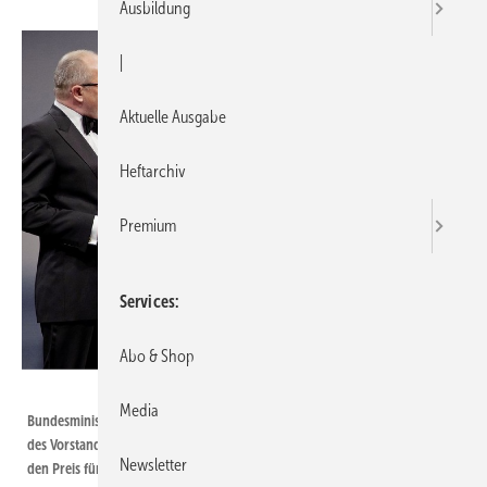
Ausbildung
|
Aktuelle Ausgabe
Heftarchiv
Premium
Services
Abo & Shop
Foto: Christian Lietzmann
Media
Bundesministerin Ilse Aigner und Stefan Schulze-Hausmann, Vorsitzender
des Vorstands der Stiftung Deutscher Nachhaltigkeitspreis (l.), überreichten
Newsletter
den Preis für Deutschlands nachhaltigste Marke an Dr. Martin Viessmann.