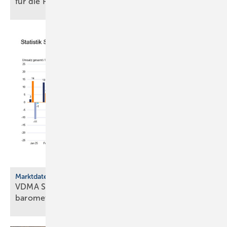
für die
Poli­tik
Marktdaten
VDMA Sanitärtechnik und -design stellt Bran­chen­
ba­ro­meter
vor