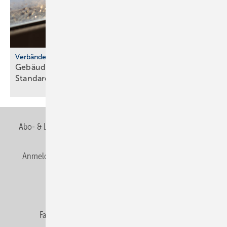
Verbände-Appell
Gebäudetyp E: Raum­luft­qua­li­tät er­for­dert kla­re
Stan­dards
Abo- & Leserservice
AGB
Alle Inhalte chronologisch
Anmelden
Anmeldung & Registrierung
Newsletter
Datenschutz
E-Paper
Editor's choice
Fachbeiträge
Gentner Verlag
Impressum