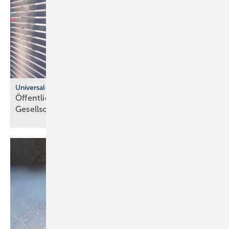
Universal-Design-Referenzprojekte
Öffentliche Sanitärräume für eine viel­fäl­tige
Gesell­schaft