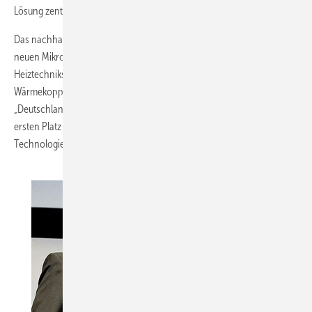
Lösung zentraler Fragestellungen der Energiewende.
Das nachhaltigste Produkt stammt aus dem Hause Vaillant. Mit seinem
neuen Mikro-Heizkraftwerk ecoPOWER 1.0 hat der Remscheider
Heiztechnikspezialist gewonnen. Das europaweit erste Mikro-Kraft-
Wärmekopplungssystem für Einfamilienhäuser wurde in der Kategorie
„Deutschlands nachhaltigste Produkte/Dienstleistungen“ auf den
ersten Platz gewählt. Mit der umweltschonenden und hocheffizienten
Technologie wird gleichzeitig Strom und Wärme produziert.