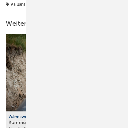
Vaillant
Weitere Inhalte
Wärmewende
Kommunale Wärme­pla­nung: BBSR-Studie Weck­ruf