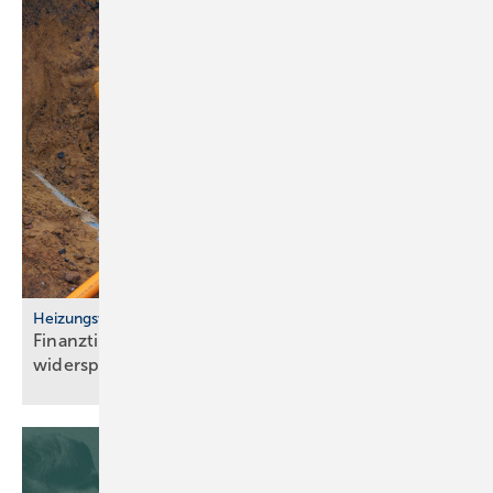
Heizungswende
Finanztip: Kosten für Gasan­schluss-Stillle­gung
widersprechen