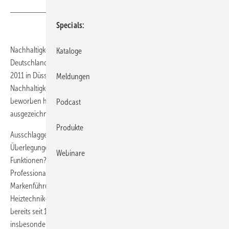
Specials
Nachhaltigkeit ist Wirtschaftsmotor und Standortvorteil für
Kataloge
Deutschland, so lautet das Fazit des Deutschen Nachhaltigkeitstages
2011 in Düsseldorf. In festlichem Rahmen wurde hier der Deutsche
Meldungen
Nachhaltigkeitspreis vergeben, um den sich 700 Unternehmen
beworben hatten. Als nachhaltigste Marke wurde Viessmann
Podcast
ausgezeichnet.
Produkte
Ausschlaggebend für die Vergabe des Preises waren die
Überlegungen: Wie nachhaltig tickt das Unternehmen selbst – in allen
Webinare
Funktionen? Und: In welchem Umfang und mit welcher
Professionalität berücksichtigt es Nachhaltigkeitsaspekte in der
Markenführung? Die Juroren sahen die Kriterien durch das
Heiztechnik-Unternehmen Viessmann erfüllt, da hier Nachhaltigkeit
bereits seit 1966 im Markenkern verankert sei. Das finde heute
insbesondere Ausdruck im Engagement des Unternehmens zur