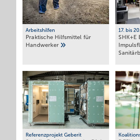
Arbeitshilfen
17. bis 2
Praktische Hilfs­mittel für
SHK+E E
Hand­werker
Impuls­f
Sani­tär
Referenzprojekt Geberit
Koalitio