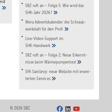
und
SBZ ruft an – Folge 5: Wie wird das
n
SHK-Jahr
2026?
Wera Adventskalender: die Schraub­
werk­statt für den
Pro­fi
Live-Video-Support im
SHK-Handwerk
SBZ ruft an – Folge 2: Neue Erkennt­
nisse beim
Wärme­pumpen­test
SFA Sanibroy: neue Web­site mit erwei­
terten
Services
© 2026 SBZ