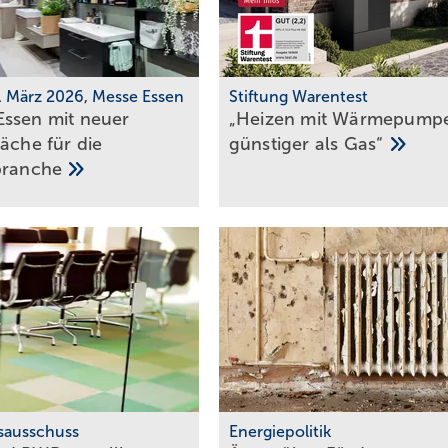
0. März 2026, Messe Essen
Stiftung Warentest
ssen mit neuer
„Heizen mit Wär­me­pum­p
läche für die
güns­ti­ger als
Gas“
­branche
nsausschuss
Energiepolitik