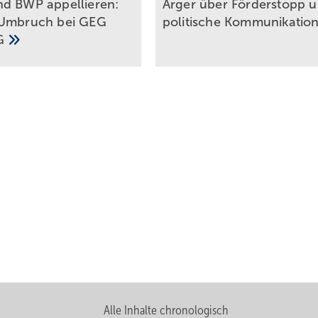
 BWP ap­pel­lie­ren:
Ärger über För­der­stopp 
 Um­bruch bei GEG
po­li­ti­sche
Kom­mu­ni­ka­ti­o
G
Alle Inhalte chronologisch