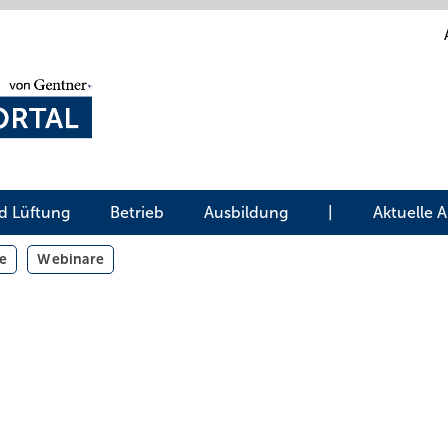
d Lüftung
Betrieb
Ausbildung
|
Aktuelle 
e
Webinare