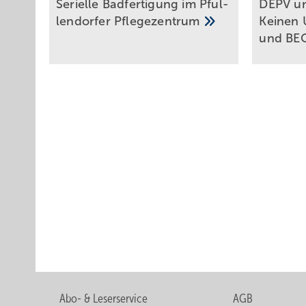
Serielle Badfertigung im Pful­
DEPV und
len­dor­fer
Pfle­ge­zen­trum
Kei­nen
und
BE
Abo- & Leserservice
AGB