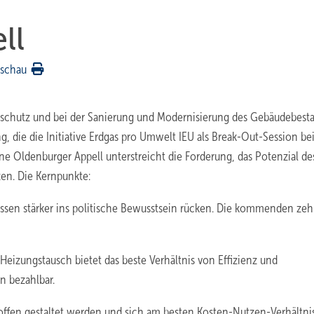
ll
rschau
aschutz und bei der Sanierung und Modernisierung des Gebäudebest
g, die die Initiative Erdgas pro Umwelt IEU als Break-Out-Session be
e Oldenburger Appell unterstreicht die Forderung, das Potenzial de
zen. Die Kernpunkte:
ssen stärker ins politische Bewusstsein rücken. Die kommenden ze
 Heizungstausch bietet das beste Verhältnis von Effizienz und
n bezahlbar.
offen gestaltet werden und sich am besten Kosten-Nutzen-Verhältni