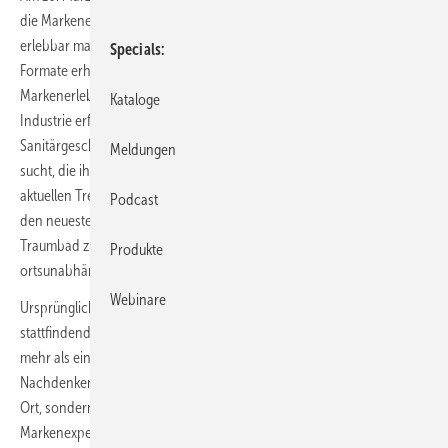
die Markeneinblicke bietet und Produktneuheiten aus erster Hand
erlebbar machen soll: Grohe X. Über zielgruppengenaue Inhalte und
Specials
Formate erhalten Besucher die Möglichkeit, ein individuelles
Markenerlebnis zu gestalten. Egal, ob ein Fachpartner aus der
Kataloge
Industrie erfahren möchte, welche globalen Trends das
Sanitärgeschäft beeinflussen, ein Installateur nach Installationsvideos
Meldungen
sucht, die ihm die tägliche Arbeit erleichtern, ein Architekt sich von
aktuellen Trends inspirieren lassen möchte oder Konsumenten nach
Podcast
den neuesten Produktinnovationen Ausschau halten, um ihr
Traumbad zu verwirklichen: „Grohe X“ ermöglicht es zeit- und
Produkte
ortsunabhängig.
Webinare
Ursprünglich war die Plattform als Alternative zur alle zwei Jahre
stattfindenden Fachmesse ISH initiiert worden. Heute ist das Konzept
mehr als ein Messe-Ersatz: Die digitale Plattform vereint nicht nur zum
Nachdenken anregende und unterhaltsame Geschichten an einem
Ort, sondern bringt dank direktem, unkompliziertem Austausch mit
Markenexperten die Welt wieder ein Stück näher zusammen. Gerade