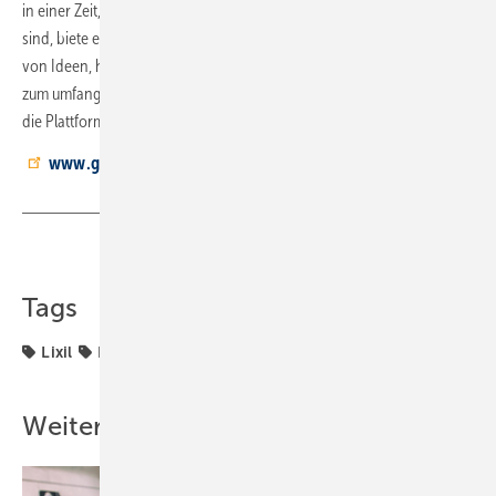
in einer Zeit, in der die Möglichkeiten für persönliche Treffen limitiert
sind, biete es die Umgebung für Zusammenarbeit und den Austausch
von ­Ideen, heißt es in einer Mitteilung des Unternehmens. Zusätzlich
zum umfangreichen, frei verfügbaren redaktionellen Angebot startet
die Plattform am 16. März mit verschiedenen Veranstaltungsformaten.
www.grohe-x.com
Teilen
Link kopieren
Tags
Lixil
Plattform
Weitere Inhalte