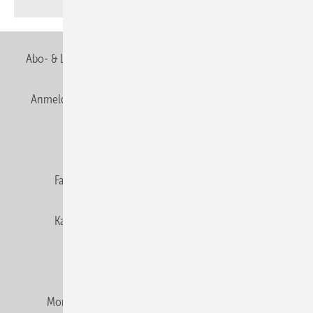
Abo- & Leserservice
AGB
Alle Inhalte chronologisch
Anmelden
Anmeldung & Registrierung
Newsletter
Datenschutz
E-Paper
Editor's choice
Fachbeiträge
Gentner Verlag
Impressum
Karriere bei Gentner
Team
Mediaservice
Mitgliedschaften und Engagement
Montagezeiten Heizung
Montagezeiten Sanitär