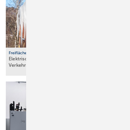
Freiflächenheizungen
Elektrische Heizsysteme unter­stützen bei
Ver­kehrs­siche­rungs­pflicht