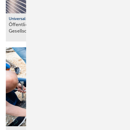
Universal-Design-Referenzprojekte
Öffentliche Sanitärräume für eine viel­fäl­tige
Gesell­schaft