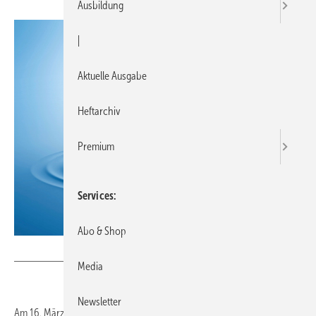
Ausbildung
|
Aktuelle Ausgabe
Heftarchiv
Premium
Services
Abo & Shop
Bild: Lixil / Grohe / Getty Images/iStockphoto
Media
Newsletter
Am 16. März startet Lixil für seine Marke Grohe eine digitale Plattform,