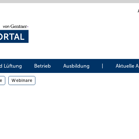
d Lüftung
Betrieb
Ausbildung
|
Aktuelle 
e
Webinare