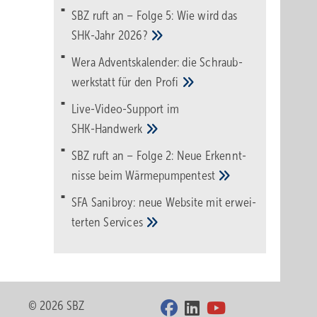
SBZ ruft an – Folge 5: Wie wird das
SHK-Jahr
2026?
Wera Adventskalender: die Schraub­
werk­statt für den
Pro­fi
Live-Video-Support im
SHK-Handwerk
SBZ ruft an – Folge 2: Neue Erkennt­
nisse beim
Wärme­pumpen­test
SFA Sanibroy: neue Web­site mit erwei­
terten
Services
© 2026 SBZ