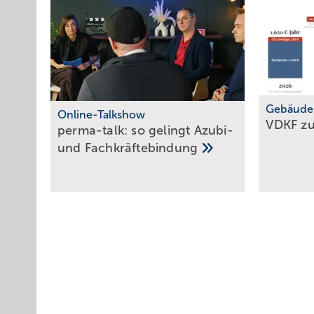
Gebäude
Online-Talkshow
VDKF z
perma-talk: so gelingt Azubi-
und
Fach­kräf­te­bin­dung