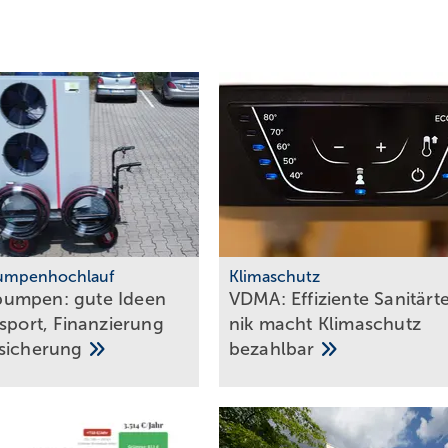
mpenhochlauf
Klimaschutz
umpen: gute Ideen
VDMA: Effiziente Sanitär­t
nsport, Finanzierung
nik macht Klima­schutz
sicherung
bezahlbar