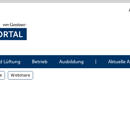
d Lüftung
Betrieb
Ausbildung
|
Aktuelle 
e
Webinare