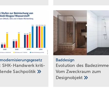
modernisierungsgesetz
Baddesign
 SHK-Handwerk kriti­
Evolution des Ba­de­zim­me
h­lende
Sach­politik
Vom Zweck­raum zum
De­sign­ob­jekt