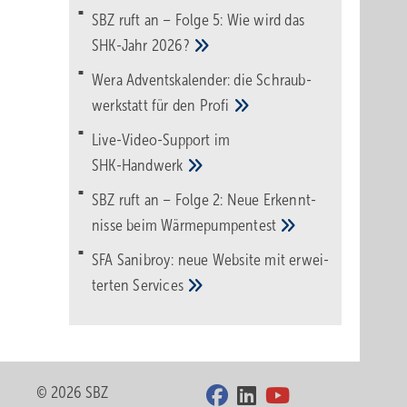
SBZ ruft an – Folge 5: Wie wird das
SHK-Jahr
2026?
Wera Adventskalender: die Schraub­
werk­statt für den
Pro­fi
Live-Video-Support im
SHK-Handwerk
SBZ ruft an – Folge 2: Neue Erkennt­
nisse beim
Wärme­pumpen­test
SFA Sanibroy: neue Web­site mit erwei­
terten
Services
© 2026 SBZ