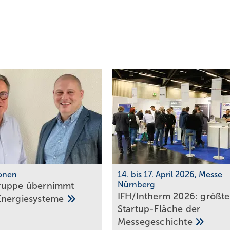
ionen
14. bis 17. April 2026, Messe
Nürnberg
ruppe übernimmt
IFH/Intherm 2026: größte
Energiesysteme
Start­up-Fläche der
Messe­ge­schich­te