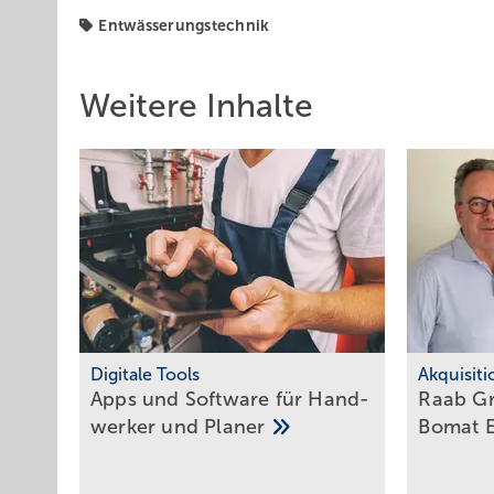
Entwässerungstechnik
Weitere Inhalte
Digitale Tools
Akquisit
Apps und Soft­ware für Hand­
Raab G
werker und
Planer
Bomat