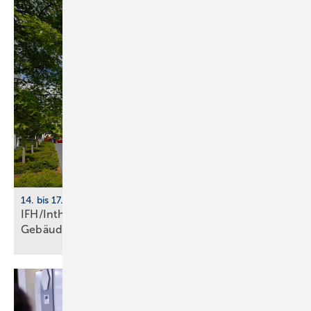
14. bis 17. April 2026, Nürnberg
IFH/Intherm 2026: Sanitär-, Haus- und
Ge­bäu­de­tech­nik