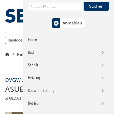
Springe
Springe
Springe
Search
auf
auf
auf
Hauptinhalt
Hauptmenü
SiteSearch
MENÜ
Home
Kataloge
Meldungen
Podcast
Produkte
Webin
Bad
Markt + Trends
Sanitär
Heizung
DVGW / ASUE
ASUE wird Teil des DVGW
Klima und Lüftung
31.08.2021
|
Druckvorschau
Betrieb