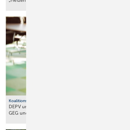
„Heizen mit Wär­me­pum­pen güns­ti­ger als
Gas“
Koalitionsausschuss
DEPV und BWP ap­pel­lie­ren: Kei­nen Um­bruch bei
GEG und
BEG