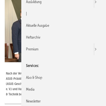
Ausbildung
|
Aktuelle Ausgabe
Heftarchiv
Premium
Services
DVGW Jörg Görigk
Nach der Vetragsunterzeichnung (v.l.n.r.): Matthias Trunk (Mitglied des
Abo & Shop
ASUE-Präsidiums und Vorstandsmitglied der GASAG), Jürgen Stefan Kukuk
(ASUE-Geschäftsführer), Dr. Volker Bartsch (Repräsentant Berlin des DVGW
e. V.) und Hans-Joachim Polk (ASUE-Präsident und Vorstand Infrastruktur
Media
& Technik bei der VNG AG).
Newsletter