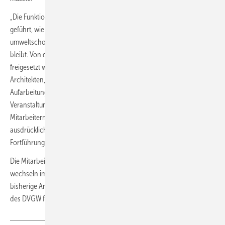
„Die Funktion als ASUE-Präsident hat mir immer wieder vor Augen
geführt, wie wichtig die Aufklärung über sparsame und
umweltschonende Technologien auf Gasbasis ist und bis auf Weiteres
bleibt. Von den Synergien, die durch die Integration in den DVGW
freigesetzt werden, profitieren Industrie, Fachunternehmen,
Architekten, Planer sowie Endanwender durch eine effektivere
Aufarbeitung der Themen und weiterhin professionelle
Veranstaltungsformate. Ich danke den Mitarbeiterinnen und
Mitarbeitern der ASUE unter der Leitung von Jürgen Kukuk
ausdrücklich für die erfolgreiche Arbeit und wünsche ihnen für die
Fortführung ihrer Aufgaben im DVGW alles Gute.“
Die Mitarbeiter und Mitarbeiterinnen der ASUE Geschäftsstelle
wechseln im Rahmen der Integration in den DVGW und setzen ihre
bisherige Arbeit nach einer fachlichen Anpassung an die Strukturen
des DVGW fort.