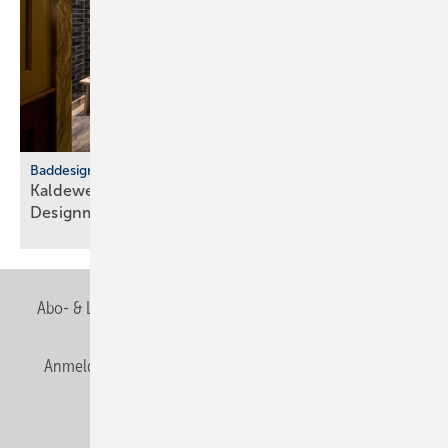
Baddesign
Kaldewei: Badkultur trifft euro­päische
Design­metropolen
Abo- & Leserservice
AGB
Alle Inhalte chronologisch
Anmelden
Anmeldung & Registrierung
Newsletter
Datenschutz
E-Paper
Editor's choice