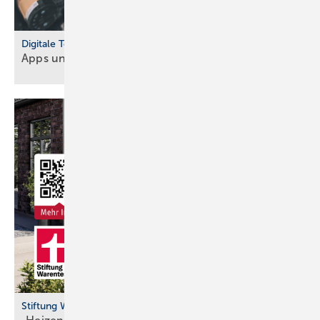
Digitale Tools
Apps und Soft­ware für Hand­werker und
Planer
Stiftung Warentest