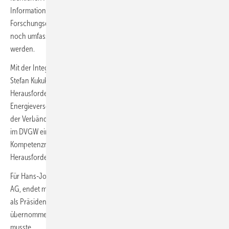
Informationen und durch schlankere Strukturen können DVGW-
Forschungsergebnisse ebenso wie technologische Marktübersichten
noch umfassender in eine öffentlichkeitsgerechte Form gebracht
werden.
Mit der Integration tritt der langjährige ASUE Geschäftsführer Jürgen
Stefan Kukuk in den Ruhestand. Resümierend hält er fest: „Die
Herausforderungen im Zusammenhang mit einer klimaschonenderen
Energieversorgung erfordern die Bündelung von Kräften auch seitens
der Verbände. Wir freuen uns, dass das spezifische ASUE-Know-how
im DVGW eine valide Perspektive erhält und in das weit verzweigte
Kompetenznetzwerk des Vereins einfließt, das diesen
Herausforderungen erfolgreich begegnet.“
Für Hans-Joachim Polk, Vorstand Infrastruktur und Technik der VNG
AG, endet mit der Integration auch seine mehr als dreijährige Amtszeit
als Präsident der ASUE. Er hatte die Aufgabe am 24. Mai 2018
übernommen, nachdem Dr. Ludwig Möhring aus dem Amt scheiden
musste.