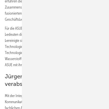
erfuhren die Netze multiple Änderungen und auch die
Zusammensetzung der Marktteilnehmer konsolidierte sich. So
fusionierten beispielsweise
RWE
und
Innogy
und stellten ihre
Geschäftsbereiche auf zukunftsfähige Konzepte um.
Für die ASUE und andere Verbände der Gas- und Energiewirtschaft
bedeuten diese Umstellungen ebenfalls Veränderungen. Der Markt
bereinigte sich ein Stück weit, während sich neuartige Effizienz-
Technologien erfolgreich behaupten konnten. Nun werden diese
Technologien und ihre Anwendung durch die Einführung von
Wasserstoff einer neuerlichen Prüfung unterzogen, an der sich die
ASUE mit ihren beliebten Veröffentlichungen gerne beteiligt.
Jürgen Kukuk in den Ruhestand
verabschiedet
Mit der Integration in den DVGW werden die Informations- und
Kommunikationsarbeit der ASUE ebenso wie ihre Gremien unter einer
fachlichen Anpassung optimiert. Durch den direkteren Zugriff auf