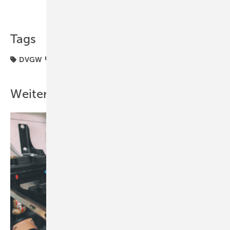
Teilen
Link kopieren
Tags
DVGW
Fusion
Weitere Inhalte