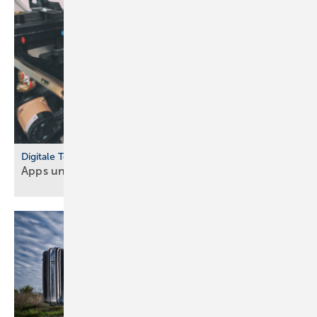
Digitale Tools
Apps und Soft­ware für Hand­werker und
Planer