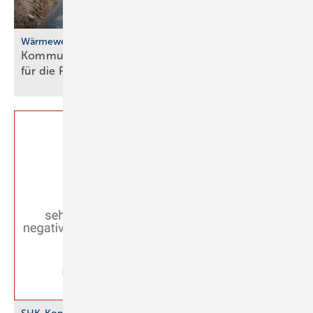
Wärmewende
Kommunale Wärme­pla­nung: BBSR-Studie Weck­ruf
für die
Poli­tik