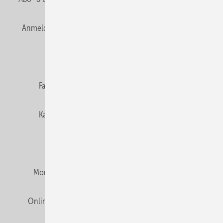
Anmelden
Anmeldung & Registrierung
Newsletter
Datenschutz
E-Paper
Editor's choice
Fachbeiträge
Gentner Verlag
Impressum
Karriere bei Gentner
Team
Mediaservice
Mitgliedschaften und Engagement
Montagezeiten Heizung
Montagezeiten Sanitär
Online Mediadaten
Privacy Manager
RSS-Feed