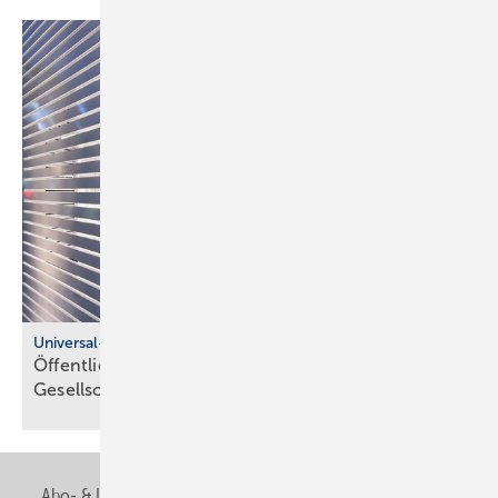
Universal-Design-Referenzprojekte
Öffentliche Sanitärräume für eine viel­fäl­tige
Gesell­schaft
Abo- & Leserservice
AGB
Alle Inhalte chronologisch