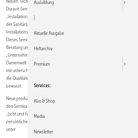
Neben Technik und Empfehlungsmarketing stehen beim diesjährigen
Ausbildung
Duravit-Seminarprogramm Veranstaltungen für Frauen im Mittelpunkt.
„Installationstechnik für Frauen“ wendet sich an Mitarbeiterinnen aus
|
der Sanitärbranche, die hier alles rund um komplexe
Installationsfragen und Wartung von Duravit-Produkten lernen.
Aktuelle Ausgabe
Dieses Seminar soll Frauen mehr Sicherheit und Kompetenz in der
Beratung und Planung von Sanitärprojekten geben. Auch das Seminar
Heftarchiv
„Unternehmerfrauen und deren Führungsalltag“ richtet sich an die
Damenwelt im Handwerksbetrieb. Die Teilnehmerinnen setzen sich
Premium
mit unterschiedlichem Führungsverhalten auseinander, beleuchten
die Qualitäten weiblicher Führung und machen sich ihre Fähigkeiten
Services
bewusst.
Neue produkttechnische Schwerpunkte setzt das Unternehmen mit
Abo & Shop
den Seminaren „Barrierefreie Badgestaltung nach DIN 18040“ und
„Licht und Farbe im Bad“. Außerdem werden erstmals auch
Media
persönliche Coachings und Einzeltrainings angeboten. Mehr dazu
unter
Newsletter