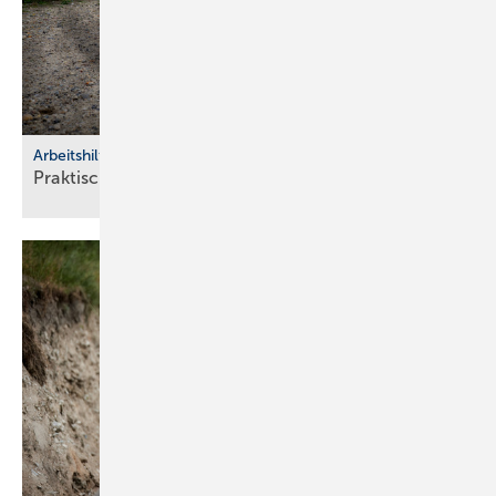
Arbeitshilfen
Praktische Hilfs­mittel für
Hand­werker