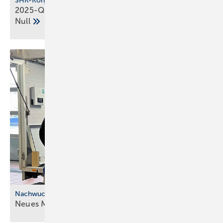
SHK-Konjunkturbarometer
2025-Q3: SHK-Geschäftsklima stag­niert auf der
Null
Nachwuchskräfte
Neues Modell für die ÜBA im
SHK-Handwerk