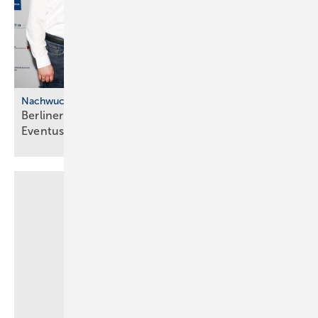
Nachwuchskräfte
Berliner SHK: Frei­spre­chung und
Even­tus­preis-Ju­bi­lä­um