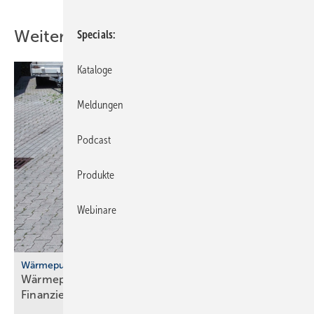
Weitere Inhalte
Specials
Kataloge
Meldungen
Podcast
Produkte
Webinare
Wärmepumpenhochlauf
Wärmepumpen: gute Ideen für Transport,
Finanzierung und
Versicherung