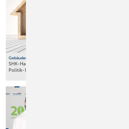
Gebäudemodernisierungsgesetz
SHK-Handwerk: ver­läss­li­che Hei­zungs­wahl statt
Po­li­tik-Hö­rig­keit