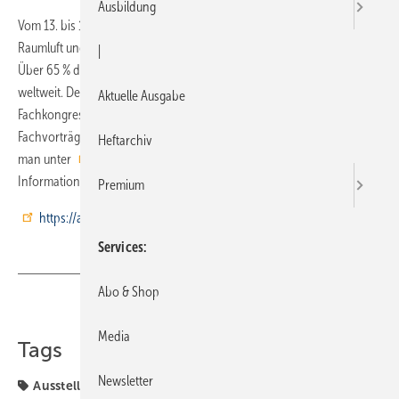
Ausbildung
Vom 13. bis 15. Oktober präsentiert sich die Fachmesse für Kälte,
Raumluft und Wärmepumpen in Nürnberg mit über 850 Ausstellern.
|
Über 65 % der Unternehmen kommen aus mehr als 40 Ländern
weltweit. Der Anteil der Neuaussteller liegt bei rund 18 %. Der
Aktuelle Ausgabe
Fachkongress beginnt bereits am 12. Oktober und bietet zahlreiche
Fachvorträge, Workshops und Foren. Das gesamte Programm findet
Heftarchiv
man unter
http://www.chillventa.de/fachprogramm
.
Informationen zu Produkten und Ausstellern gibt es auf der Plattform
Premium
https://ask-chillventa.de/
Services
Abo & Shop
Teilen
Link kopieren
Media
Tags
Newsletter
Aussteller