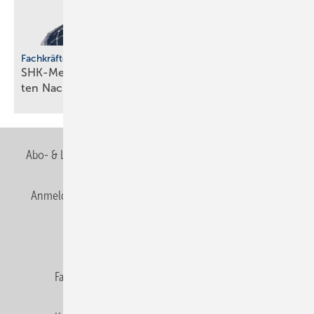
Fachkräfteentwicklung
SHK-Meisterförderung: Rücken­wind für enga­gier­
ten
Nachwuchs
Abo- & Leserservice
AGB
Alle Inhalte chronologisch
Anmelden
Anmeldung & Registrierung
Newsletter
Datenschutz
E-Paper
Editor's choice
Fachbeiträge
Gentner Verlag
Impressum