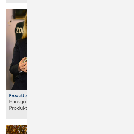
Produktpiraterie
Hans­grohe Group – klarer Sieg ge­gen
Pro­dukt­pi­raten