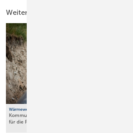
Weitere Inhalte
Wärmewende
Kommunale Wärme­pla­nung: BBSR-Studie Weck­ruf
für die
Poli­tik