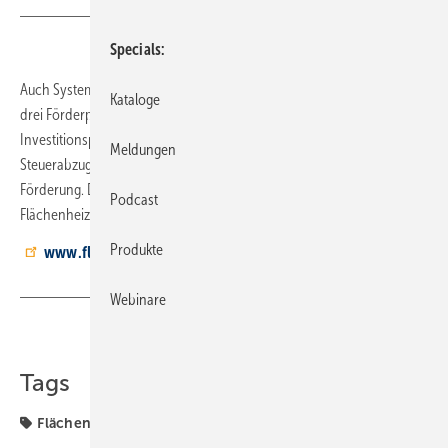
Specials
Auch Systeme der Flächenheizung und Flächenkühlung werden in
Kataloge
drei Förderprogrammen berücksichtigt: dem Bafa-
Investitionsprogramm mit der Kesselaustauschprämie, dem
Meldungen
Steuerabzug bei energetischer Sanierung sowie der klassischen KfW-
Förderung. Details zu den Programmen erklärt der Bundesverband
Podcast
Flächenheizungen und Flächenkühlungen BVF unter:
Produkte
www.flaechenheizung.de
Webinare
Teilen
Link kopieren
Tags
Flächenheizung
Flächenkühlung