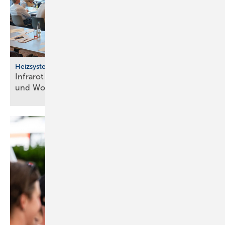
Heizsysteme
Infrarotheizung: Bau­stein für be­zahl­ba­res Bau­en
und
Woh­nen