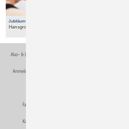
Jubiläum
Hansgrohe feiert 125-jähriges
Bestehen
Abo- & Leserservice
AGB
Alle Inhalte chronologisch
Anmelden
Anmeldung & Registrierung
Newsletter
Datenschutz
E-Paper
Editor's choice
Fachbeiträge
Gentner Verlag
Impressum
Karriere bei Gentner
Team
Mediaservice