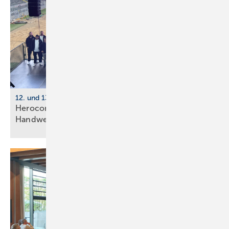
12. und 13. Juni 2026, Dortmund
Herocon 2026 verdoppelt Pro­gramm für
Hand­werks­be­triebe