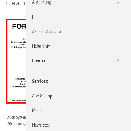
Ausbildung
15.04.2020
|
Veröffentlicht in
Ausgabe 05-2020
|
Druckvorschau
|
Aktuelle Ausgabe
Heftarchiv
Premium
Services
Abo & Shop
Bild: Bundesverband Flächenheizungen und Flächenkühlungen
Media
Auch Systeme der Flächenheizung und -kühlung werden in drei
Förderprogrammen berücksichtigt.
Newsletter