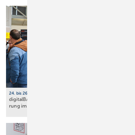
24. bis 26. März 2026, Köln
digitalBAU 2026: BVBS-Programm zur Digi­ta­li­sie­
rung im
Bau­wesen