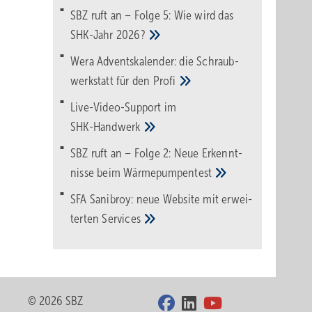
SBZ ruft an – Folge 5: Wie wird das
SHK-Jahr
2026?
Wera Adventskalender: die Schraub­
werk­statt für den
Pro­fi
Live-Video-Support im
SHK-Handwerk
SBZ ruft an – Folge 2: Neue Erkennt­
nisse beim
Wärme­pumpen­test
SFA Sanibroy: neue Web­site mit erwei­
terten
Services
© 2026 SBZ