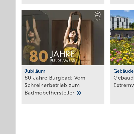
Jubiläum
Gebäude
80 Jahre Burgbad: Vom
Gebäude
Schrei­ner­be­trieb zum
Ex­trem­
Bad­mö­bel­her­steller