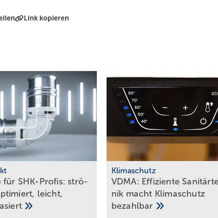
eilen
Link kopieren
kt
Klimaschutz
 für SHK-Profis: strö­
VDMA: Effiziente Sanitär­t
ti­miert, leicht,
nik macht Klima­schutz
basiert
bezahlbar