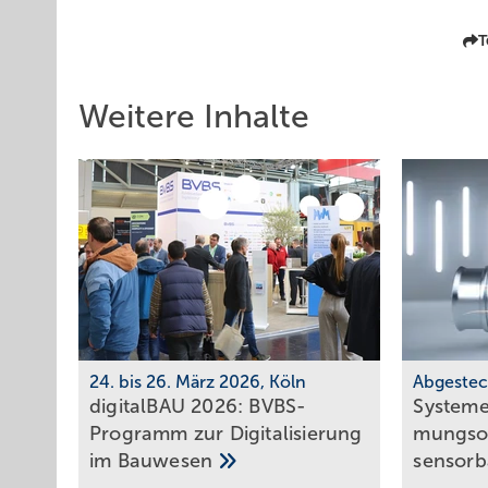
T
Weitere Inhalte
24. bis 26. März 2026, Köln
Abgestec
digitalBAU 2026: BVBS-
Systeme
Programm zur Digi­ta­li­sie­rung
mungs­op
im
Bau­wesen
sen­sor­