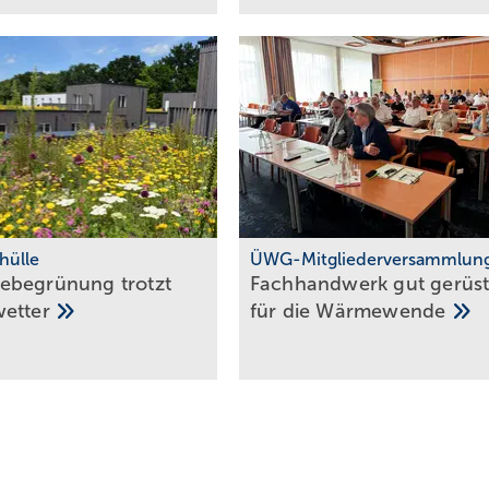
hülle
ÜWG-Mitgliederversammlun
­be­grü­nung trotzt
Fach­hand­werk gut ge­rüs­
wet­ter
für die
Wär­me­wen­de