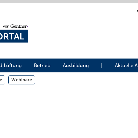
d Lüftung
Betrieb
Ausbildung
|
Aktuelle 
e
Webinare