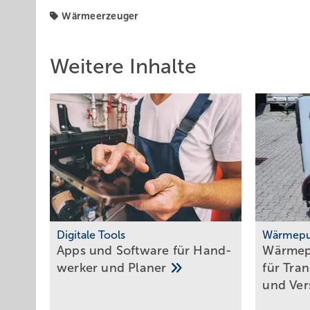
Wärmeerzeuger
Weitere Inhalte
Digitale Tools
Wärmepu
Apps und Soft­ware für Hand­
Wärmep
werker und
Planer
für Tra
und
Ver