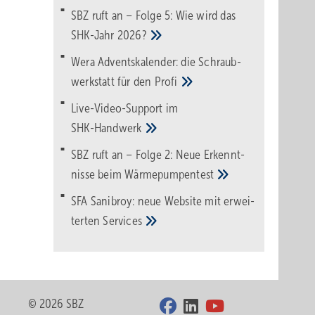
SBZ ruft an – Folge 5: Wie wird das
SHK-Jahr
2026?
Wera Adventskalender: die Schraub­
werk­statt für den
Pro­fi
Live-Video-Support im
SHK-Handwerk
SBZ ruft an – Folge 2: Neue Erkennt­
nisse beim
Wärme­pumpen­test
SFA Sanibroy: neue Web­site mit erwei­
terten
Services
© 2026 SBZ