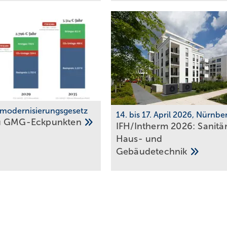
modernisierungsgesetz
14. bis 17. April 2026, Nürnbe
u
GMG-Eckpunkten
IFH/Intherm 2026: Sanitär
Haus- und
Ge­bäu­de­tech­nik