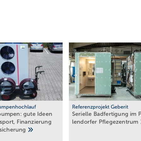
mpenhochlauf
Referenzprojekt Geberit
umpen: gute Ideen
Serielle Badfertigung im P
nsport, Finanzierung
len­dor­fer
Pfle­ge­zen­trum
sicherung