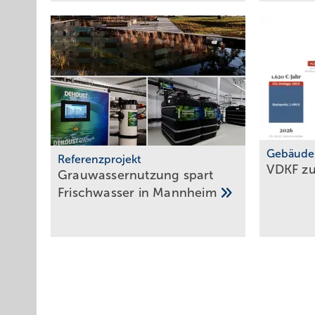
Gebäude
Referenzprojekt
VDKF z
Grauwassernutzung spart
Frisch­was­ser in
Mann­heim