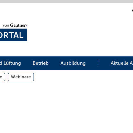
d Lüftung
Betrieb
Ausbildung
|
Aktuelle 
e
Webinare