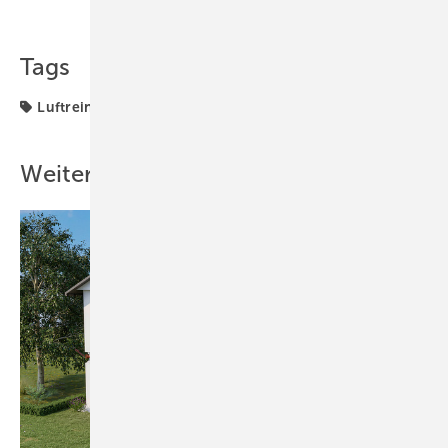
Teilen
Link kopieren
Tags
Luftreiniger
Lüftung + Klima
RLT-Anlagen
Weitere Inhalte