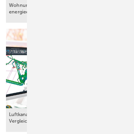
Wohnungslüftung bedarfsgerecht und
energieeffizient
Luftkanalnetze planen: RLT-Planungssoftware im
Vergleich