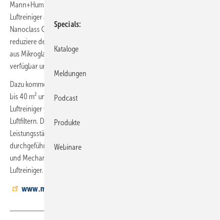
Mann+Hummel Luftfilter für RLT-Anlagen sowie mobile und stationäre
Luftreiniger an. Für zentrale RLT-Anlagen wurde der HEPA-Filter
Specials
Nanoclass Cube Pro Membran entwickelt. Sein neues ePTFE Medium
reduziere den Differenzdruck um 50 % im Vergleich zu HEPA-Filtern
Kataloge
aus Mikroglasfasermedien. Der Filter ist in Standardabmessungen
verfügbar und kann ohne Systemumbauten eingesetzt werden.
Meldungen
Dazu kommen die stationären Luftreiniger Ourair SQ 500 für Räume
bis 40 m² und SQ 2500 für Räume bis 200 m² sowie der mobile
Podcast
Luftreiniger Ourair TK850 für Räume bis 70 m², alle mit ePTFE H14
Luftfiltern. Die Geräte arbeiten laut Hersteller bei hoher
Produkte
Leistungsstärke besonders geräuscharm. Aktuelle Messungen,
durchgeführt durch das Institut für Mechanische Verfahrenstechnik
Webinare
und Mechanik (MVM) am KIT Karlsruhe, belegen die hohe Effizienz der
Luftreiniger.
www.mann-hummel.com