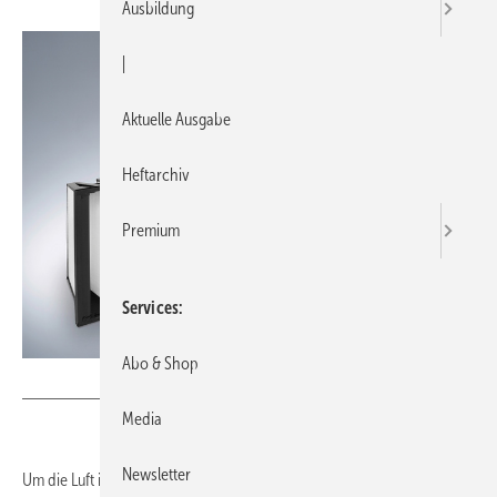
Ausbildung
|
Aktuelle Ausgabe
Heftarchiv
Premium
Services
Abo & Shop
Bild: Mann+Hummel
Media
Newsletter
Um die Luft in Innenräumen zuverlässig zu reinigen, bietet