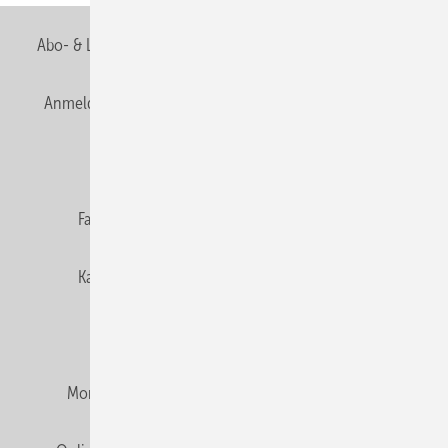
Abo- & Leserservice
AGB
Alle Inhalte chronologisch
Anmelden
Anmeldung & Registrierung
Newsletter
Datenschutz
E-Paper
Editor's choice
Fachbeiträge
Gentner Verlag
Impressum
Karriere bei Gentner
Team
Mediaservice
Mitgliedschaften und Engagement
Montagezeiten Heizung
Montagezeiten Sanitär