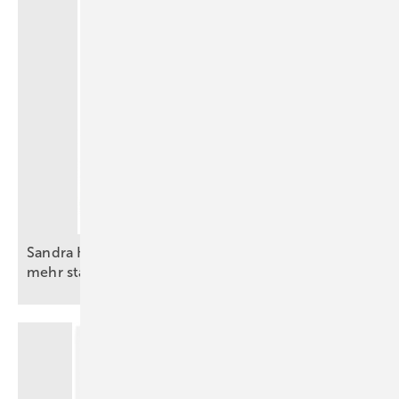
Sandra Hunke: Schluss mit alten Vorurteilen. Für
mehr starke Frauen im
Handwerk.