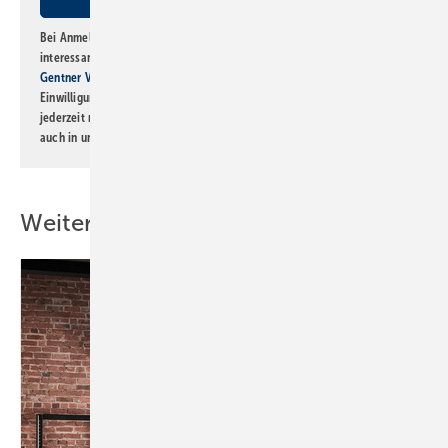
Bei Anmeldung zu diesem Newsletter bin ich damit einverstanden, über
interessante Verlags- und Online-Angebote
der Marken der Alfons W.
Gentner Verlag GmbH & Co. KG
informiert zu werden. Diese
Einwilligung kann ich jederzeit widerrufen und eine Abmeldung ist
jederzeit möglich. Informationen zum Umgang mit Daten finden Sie
auch in unserer
Datenschutzerklärung
.
Weitere Inhalte