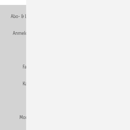
Abo- & Leserservice
AGB
Alle Inhalte chronologisch
Anmelden
Anmeldung & Registrierung
Newsletter
Datenschutz
E-Paper
Editor's choice
Fachbeiträge
Gentner Verlag
Impressum
Karriere bei Gentner
Team
Mediaservice
Mitgliedschaften und Engagement
Montagezeiten Heizung
Montagezeiten Sanitär