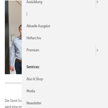
Ausbildung
|
Aktuelle Ausgabe
Heftarchiv
Premium
Services
Bild: Streit Software
Abo & Shop
Media
Die Streit Software GmbH ist offizieller Partner der Digitalbox. Damit
Newsletter
wird eine engere Verzahnung zwischen der Softwarelösung und den