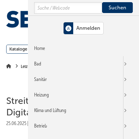
Springe
Springe
Springe
Search
auf
auf
auf
Hauptinhalt
Hauptmenü
SiteSearch
MENÜ
Home
Kataloge
Meldungen
Podcast
Produkte
Webin
Bad
Letzte Seiten
Sanitär
Heizung
Streit Software und
Digitalbox kooperieren
Klima und Lüftung
25.06.2025
|
Veröffentlicht in
Ausgabe 06-2025
|
Druckvorschau
Betrieb