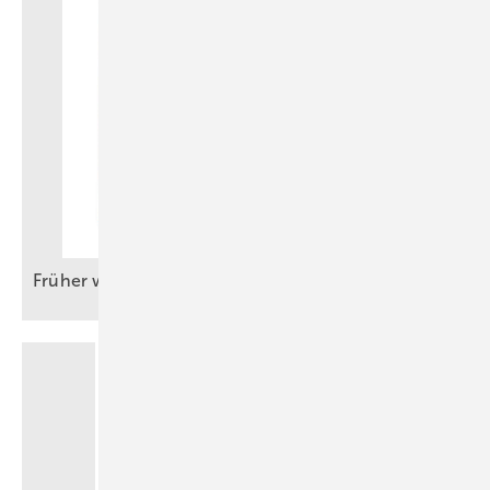
Früher war‘s schon manchmal
besser