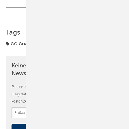
Teilen
Link kopieren
Tags
GC-Gruppe
Letzte Seiten
Keine Zeit? Kein Problem mit dem SBZ
Newsletter!
Mit unserem Newsletter erhalten Sie regelmäßig von uns
ausgewählte Informationen und Neuigkeiten, gebündelt und
kostenlos direkt ins Postfach.