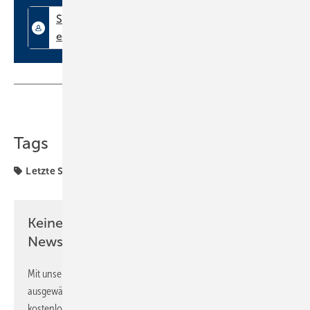
Flair, authentisch, nachdenklich und herzensnah. Das Buch öffnet ein
Fenster in Zeiten, in denen Themen wie „Arbeitsgruppe Artikel-
Verschlüsselung“ und „Unterschriftsmappen“ noch präsent waren.
Und es zum Teil heute auch noch sind. Das Buch ist im Bauer-Verlag
erschienen. Kontakt zum Autor unter:
office@ludwigkoschier.de
.
Teilen
Link kopieren
Tags
Letzte Seiten
Keine Zeit? Kein Problem mit dem SBZ
Newsletter!
Mit unserem Newsletter erhalten Sie regelmäßig von uns
ausgewählte Informationen und Neuigkeiten, gebündelt und
kostenlos direkt ins Postfach.