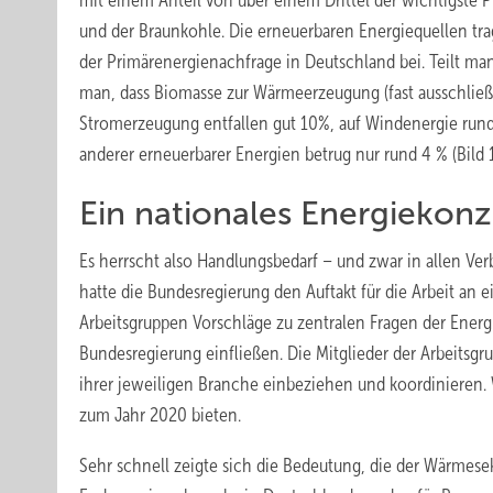
mit einem Anteil von über einem Drittel der wichtigste P
und der Braunkohle. Die erneuerbaren Energiequellen tr
der Primärenergienachfrage in Deutschland bei. Teilt m
man, dass Biomasse zur Wärmeerzeugung (fast ausschließl
Stromerzeugung entfallen gut 10%, auf Windenergie rund 
anderer erneuerbarer Energien betrug nur rund 4 % (Bild 1
Ein nationales Energiekonz
Es herrscht also Handlungsbedarf – und zwar in allen Ver
hatte die Bundesregierung den Auftakt für die Arbeit an
Arbeitsgruppen Vorschläge zu zentralen Fragen der Energi
Bundesregierung einfließen. Die Mitglieder der Arbeitsg
ihrer jeweiligen Branche einbeziehen und koordinieren. Wi
zum Jahr 2020 bieten.
Sehr schnell zeigte sich die Bedeutung, die der Wärmesek