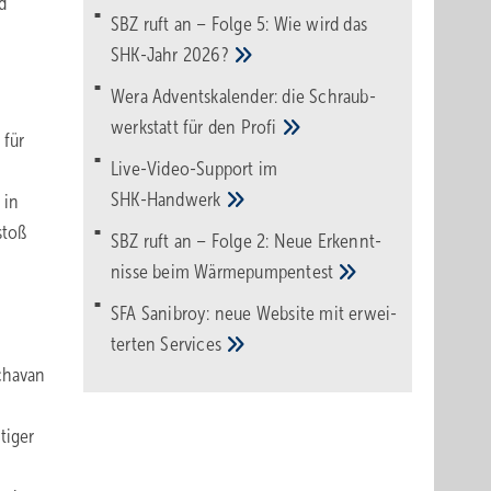
d
SBZ ruft an – Folge 5: Wie wird das
SHK-Jahr
2026?
Wera Adventskalender: die Schraub­
werk­statt für den
Pro­fi
 für
Live-Video-Support im
SHK-Handwerk
 in
stoß
SBZ ruft an – Folge 2: Neue Erkennt­
nisse beim
Wärme­pumpen­test
SFA Sanibroy: neue Web­site mit erwei­
terten
Services
chavan
tiger