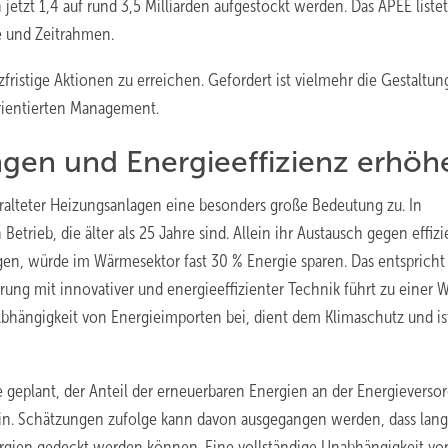
 jetzt 1,4 auf rund 3,5 Milliarden aufgestockt werden. Das APEE listet
 und Zeitrahmen.
fristige Aktionen zu erreichen. Gefordert ist vielmehr die Gestaltun
orientierten Management.
gen und Energieeffizienz erhöh
lteter Heizungsanlagen eine besonders große Bedeutung zu. In
rieb, die älter als 25 Jahre sind. Allein ihr Austausch gegen effizi
gen, würde im Wärmesektor fast 30 % Energie sparen. Das entspricht
ng mit innovativer und energieeffizienter Technik führt zu einer 
Abhängigkeit von Energieimporten bei, dient dem Klimaschutz und ist
geplant, der Anteil der erneuerbaren Energien an der Energieverso
in. Schätzungen zufolge kann davon ausgegangen werden, dass langf
ergien gedeckt werden können. Eine vollständige Unabhängigkeit vo