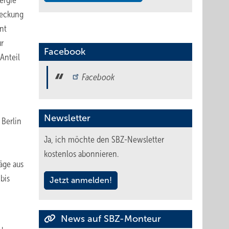
ergie
e­ckung
nt
ur
Facebook
Anteil
Facebook
Newsletter
 Berlin
Ja, ich möchte den SBZ-Newsletter
kostenlos abonnieren.
äge aus
bis
Jetzt anmelden!
News auf SBZ-Monteur