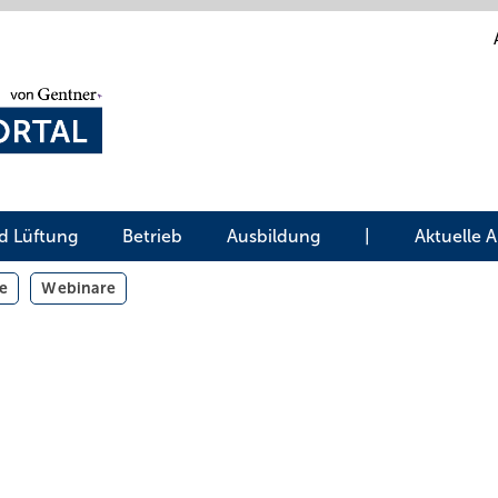
d Lüftung
Betrieb
Ausbildung
|
Aktuelle 
e
Webinare