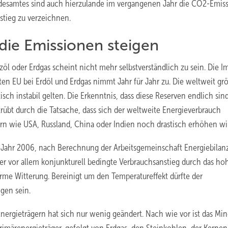
desamtes sind auch hierzulande im vergangenen Jahr die CO2-Emis
nstieg zu verzeichnen.
die Emissionen steigen
 oder Erdgas scheint nicht mehr selbstverständlich zu sein. Die I
en EU bei Erdöl und Erdgas nimmt Jahr für Jahr zu. Die weltweit gr
sch instabil gelten. Die Erkenntnis, dass diese Reserven endlich sind
rübt durch die Tatsache, dass sich der weltweite Energieverbrauch
n wie USA, Russland, China oder Indien noch drastisch erhöhen wi
m Jahr 2006, nach Berechnung der Arbeitsgemeinschaft Energiebilan
r vor allem konjunkturell bedingte Verbrauchsanstieg durch das ho
rme Witterung. Bereinigt um den Temperatureffekt dürfte der
gen sein.
nergieträgern hat sich nur wenig geändert. Nach wie vor ist das Min