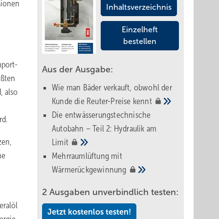
sionen
Inhaltsverzeichnis
Einzelheft
bestellen
mport­
Aus der Ausgabe:
ößten
Wie man Bäder verkauft, obwohl der
, also
Kunde die Reuter-Preise
kennt
Die entwässerungstechnische
rd.
Autobahn – Teil 2: Hydraulik am
zen,
Limit
he
Mehrraumlüftung mit
Wärmerückgewinnung
2 Ausgaben unverbindlich testen:
eralöl
Jetzt kostenlos testen!