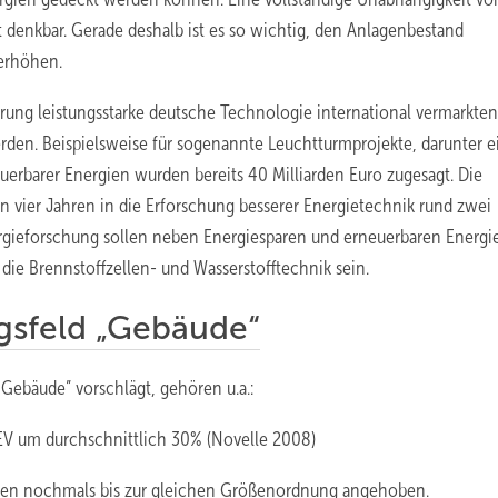
cht denkbar. Gerade deshalb ist es so wichtig, den Anlagenbestand
 erhöhen.
gierung leistungsstarke deutsche Technologie international vermarkten
werden. Beispielsweise für sogenannte Leuchtturmprojekte, darunter e
uerbarer Energien wurden bereits 40 Milliarden Euro zugesagt. Die
n vier Jahren in die Erforschung besserer Energietechnik rund zwei
nergieforschung sollen neben Energiesparen und erneuerbaren Energi
ie Brennstoffzellen- und Wasserstofftechnik sein.
sfeld „Gebäude“
ebäude” vorschlägt, ­gehören u.a.:
EV um durchschnittlich 30% (Novelle 2008)
ungen nochmals bis zur gleichen Größenordnung angehoben.