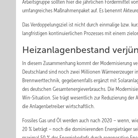
Arbeitsgruppe sollten hier die jährlichen Fördermittel von
umfangreiches Maßnahmenpaket auf. Es benennt Akteure
Das Verdoppelungsziel ist nicht durch einmalige bzw. kurz
langfristigen kontinuierlichen Prozesses mit einem ziel
Heizanlagenbestand verjün
In diesem Zusammenhang kommt der Modernisierung vera
Deutschland sind noch zwei Millionen Wärmeerzeuger in Bet
Brennwerttechnik, gegebenenfalls ergänzt mit Solaranla
des deutschen Gesamtenergieverbrauchs. Die Modernisieru
Win-Situation. Sie trägt wesentlich zur Reduzierung der 
die Anlagenbetreiber wirtschaftlich.
Fossiles Gas und Öl werden auch nach 2020 – wenn, wie 
20 % beträgt – noch die dominierenden Energieträger se
maximal 50 % des Energiebedarfs durch regenerative En