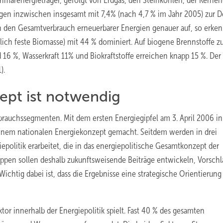
rimärenergieträger, gefolgt von Erdgas, den Steinkohlen, der Kernen
agen inzwischen insgesamt mit 7,4% (nach 4,7 % im Jahr 2005) zur D
an den Gesamtverbrauch erneuerbarer Energien genauer auf, so erken
ich feste Biomasse) mit 44 % dominiert. Auf biogene Brennstoffe z
16 %, Wasserkraft 11% und Biokraftstoffe erreichen knapp 15 %. Der 
).
ept ist notwendig
brauchssegmenten. Mit dem ers­ten Energiegipfel am 3. April 2006 in
 einem nationalen Energiekonzept gemacht. Seitdem werden in drei
epolitik erarbeitet, die in das energiepolitische Gesamtkonzept der
ruppen sollen deshalb zukunftsweisende Beiträge entwickeln, Vorschl
chtig dabei ist, dass die Ergebnisse eine strategische Orientierung 
tor innerhalb der Energiepolitik spielt. Fast 40 % des gesamten