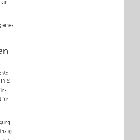
 ein
g eines
en
ente
 10 %
Win-
 für
rgung
ristig
n den