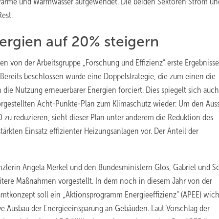
wärme und Warmwasser aufgewendet. Die beiden Sektoren Strom un
est.
ergien auf 20% steigern
 von der Arbeitsgruppe „Forschung und Effizienz“ erste Ergebnisse
. Bereits beschlossen wurde eine Doppelstrategie, die zum einen die
die Nutzung erneuerbarer Energien forciert. Dies spiegelt sich auch
rgestellten Acht-Punkte-Plan zum Klimaschutz wieder: Um den Aus
u reduzieren, sieht dieser Plan unter anderem die Reduktion des
rkten Einsatz effizienter Heizungsanlagen vor. Der Anteil der
anzlerin Angela Merkel und den Bundesministern Glos, Gabriel und S
eitere Maßnahmen vorgestellt. In dem noch in diesem Jahr von der
tkonzept soll ein „Aktionsprogramm Energieeffizienz“ (APEE) wich
ve Ausbau der Energieeinsparung an Gebäuden. Laut Vorschlag der