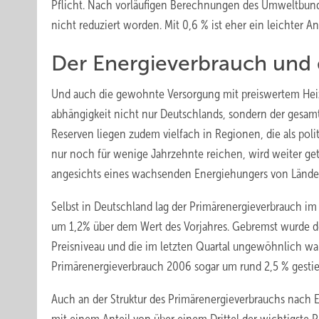
Pflicht. Nach vorläufigen Berechnungen des Umweltbun
nicht reduziert worden. Mit 0,6 % ist eher ein leichter A
Der Energieverbrauch und 
Und auch die gewohnte Versorgung mit preiswertem Heizöl
abhängigkeit nicht nur Deutschlands, sondern der gesamt
Reserven liegen zudem vielfach in Regionen, die als politi
nur noch für wenige Jahrzehnte reichen, wird weiter get
angesichts eines wachsenden Energiehungers von Länder
Selbst in Deutschland lag der Primärenergieverbrauch i
um 1,2% über dem Wert des Vorjahres. Gebremst wurde de
Preisniveau und die im letzten Quartal ungewöhnlich wa
Primärenergieverbrauch 2006 sogar um rund 2,5 % gestie
Auch an der Struktur des Primärenergieverbrauchs nach E