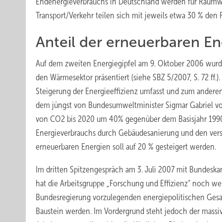
Endenergieverbrauchs in Deutschland werden für Raum
Transport/Verkehr teilen sich mit jeweils etwa 30 % den R
Anteil der erneuerbaren En
Auf dem zweiten Energiegipfel am 9. Oktober 2006 wurden
den Wärmesektor präsentiert (siehe SBZ 5/2007, S. 72 ff.)
Steigerung der Energieeffizienz umfasst und zum anderen 
dem jüngst von Bundesumweltminister Sigmar Gabriel vo
von CO2 bis 2020 um 40% gegenüber dem Basisjahr 1990 z
Energieverbrauchs durch Gebäudesanierung und den verstä
erneuerbaren Energien soll auf 20 % gesteigert werden.
Im dritten Spitzengespräch am 3. Juli 2007 mit Bundesk
hat die Arbeitsgruppe „Forschung und Effi­zienz“ noch w
Bundesregierung vorzulegenden energiepolitischen Gesam
Baustein werden. Im Vordergrund steht jedoch der massi