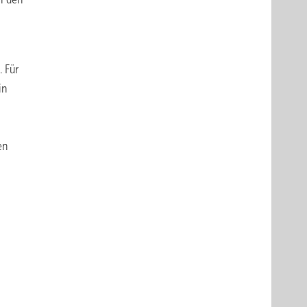
. Für
in
en