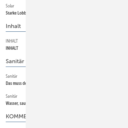
Solar
28
Starke Lobby für die Sonne
Inhalt
INHALT
4
INHALT
Sanitär
Sanitär
14
Das muss der Fachmann wissen
Sanitär
16
Wasser, sauer wie Cola
KOMMENTAR