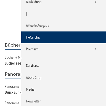
Ausbildung
|
Aktuelle Ausgabe
Heftarchiv
Bücher + Medien
Premium
Bücher + Medien
34
Bücher + Medien
Services
Panorama
Abo & Shop
Panorama
8
Media
Druck auf Hersteller nimmt zu
Newsletter
Panorama
10