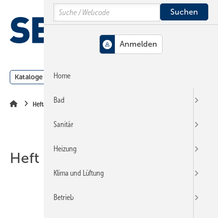
Springe
Springe
Springe
Search
auf
auf
auf
Hauptinhalt
Hauptmenü
SiteSearch
MENÜ
Home
Kataloge
Meldungen
Podcast
Produkte
Webin
Bad
Heftarchiv
Sanitär
Heizung
Heft 19-2005
Klima und Lüftung
Betrieb