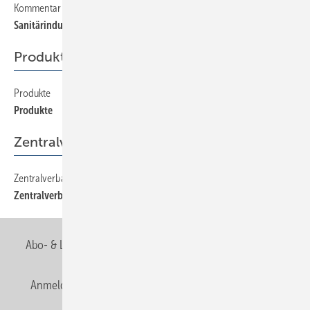
Kommentar
2
Sanitärindustrie unter Druck
Produkte
Produkte
40
Produkte
Zentralverband
Zentralverband
12
Zentralverband
Abo- & Leserservice
AGB
Alle Inhalte chronologisch
Anmelden
Anmeldung & Registrierung
Newsletter