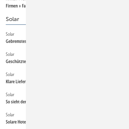
Firmen + Fakten
Solar
Solar
22
Gebremstes Wachstum, spannende Zukunft
Solar
30
Geschützter Innenraum
Solar
26
Klare Lieferbedingungen
Solar
24
So sieht der Installateur den Solar-Kunden
Solar
32
Solare Hotel-Sanierung