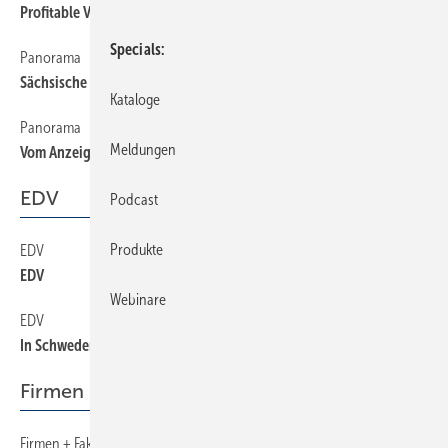
Profitable Vorwände
Specials
Panorama
20
Sächsische Tradition
Kataloge
Panorama
18
Meldungen
Vom Anzeigenmotiv bis zum Outfitter
EDV
Podcast
Produkte
EDV
38
EDV
Webinare
EDV
36
In Schweden für Deutschland arbeiten
Firmen + Fakten
Firmen + Fakten
6