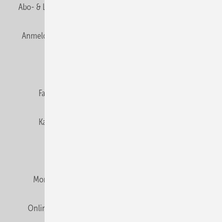
Abo- & Leserservice
AGB
Alle Inhalte chronologisch
Anmelden
Anmeldung & Registrierung
Newsletter
Datenschutz
E-Paper
Editor's choice
Fachbeiträge
Gentner Verlag
Impressum
Karriere bei Gentner
Team
Mediaservice
Mitgliedschaften und Engagement
Montagezeiten Heizung
Montagezeiten Sanitär
Online Mediadaten
Privacy Manager
RSS-Feed