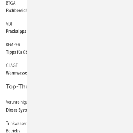
BTGA
Fachbereich Elektrotechnik gegründet
VDI
Praxistipps für Sanitärzentralen
KEMPER
Tipps für überflutete Trinkwasserinstallationen
CLAGE
Warmwasser-Guide für den Hausbau
Top-Thema
Verunreinigungen optisch in Echtzeit erfassen und melden
Dieses System schaut genau hin
Trinkwasserhygiene in Zeiten eines nicht bestimmungsgemäßen
Betriebs