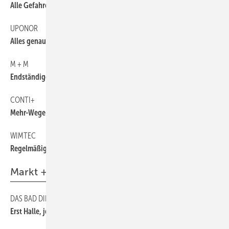
Alle Gefahren im Blick
UPONOR
Alles genau dokumentiert
M + M
Endständige Legionellenfilter
CONTI+
Mehr-Wege-Spülarmatur
WIMTEC
Regelmäßiger Wasseraustausch
Markt + Trends
DAS BAD DIREKT
Erst Halle, jetzt Neu-Ulm