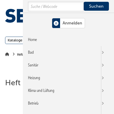
Springe
Springe
Springe
Search
auf
auf
auf
Hauptinhalt
Hauptmenü
SiteSearch
MENÜ
Home
Kataloge
Meldungen
Podcast
Produkte
Webin
Bad
Heftarchiv
Sanitär
Heizung
Heft 14-2021
Klima und Lüftung
Betrieb