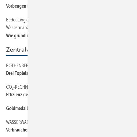
Vorbeugen ist besser als desinfizieren
Bedeutung elektronischer Sanitärarmaturen und
Wassermanagementsysteme
Wie gründlich können Hygienespülungen sein ?
Zentralverband
ROTHENBERGER MEISTERPREIS
Drei Topleistungen überzeugten
CO
-RECHNER
2
Effizienz der Heizung ermitteln
Goldmedaille für Simon Dorndorf
WASSERWAERMELUFT.DE
Verbraucherseite in neuem Design