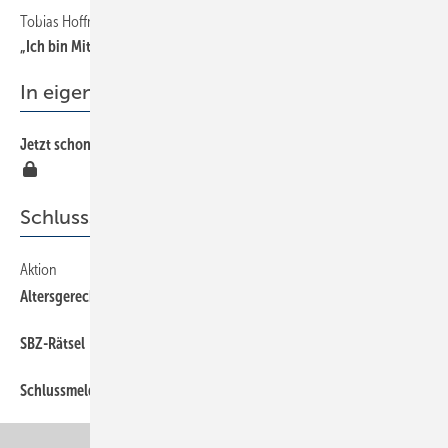
Tobias Hoffmann
„Ich bin Mitglied der Berufsorganisation, weil …
In eigener Sache
Jetzt schon vor der IFH erfahren, was nächstes Jahr wichtig wird
Schlussseiten
Aktion
Altersgerechtes Wohnen
SBZ-Rätsel
Schlussmeldung