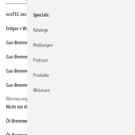
ecoTEC exclusive und ­ecoTEC plus
Specials
Erdgas + Wasserstoff = Energiewende
Kataloge
Gas-Brennwertkessel TGB-2
Meldungen
Gas-Brennwerttherme CGB-2
Podcast
Gas-Brennwerttherme CGB-2-38/55
Produkte
Gas-Brenn­werttherme CGB-2-75/100
Webinare
Wärmepumpensysteme umfassender betrachten
Nicht nur die Effizienz ist wichtig
Öl-Brennwertgerät COB-2