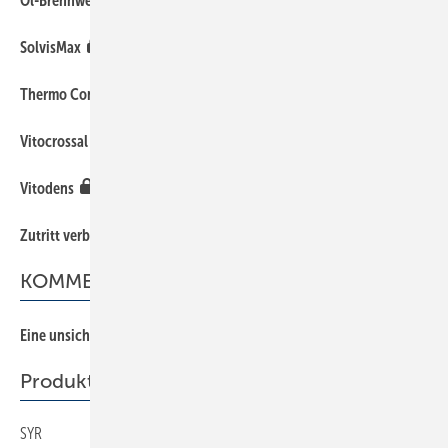
Öl-Brenn­wertgerät TOB
SolvisMax
Thermo Condens
Vitocrossal 200
Vitodens
Zutritt verboten!
KOMMENTAR
Eine unsichtbare Legionellenwelle
Produkte
SYR