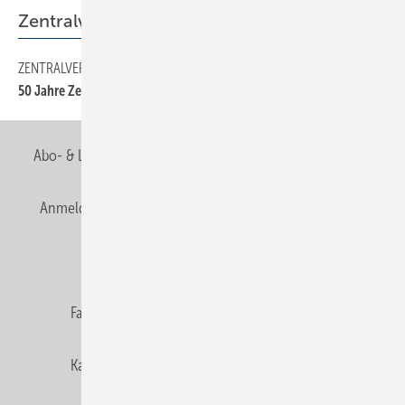
Zentralverband
ZENTRALVERBAND
30
50 Jahre Zentralverband
Abo- & Leserservice
AGB
Alle Inhalte chronologisch
Anmelden
Anmeldung & Registrierung
Newsletter
Datenschutz
E-Paper
Editor's choice
Fachbeiträge
Gentner Verlag
Impressum
Karriere bei Gentner
Team
Mediaservice