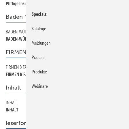
Pfiffige Installations-Komponenten
Specials
Baden-Württemberg
Kataloge
BADEN-WÜRTTEMBERG
70
BADEN-WÜRTTEMBERG
Meldungen
FIRMEN & FAKTEN
Podcast
FIRMEN & FAKTEN
50
Produkte
FIRMEN & FAKTEN
Webinare
Inhalt
INHALT
20
INHALT
leserforum