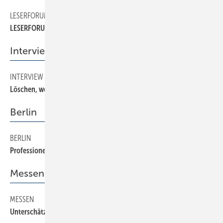
LESERFORUM
40
LESERFORUM
Interview
INTERVIEW
90
Löschen, wo es am meisten brennt
Berlin
BERLIN
80
Professionell beraten
Messen
MESSEN
60
Unterschätzte Riesen