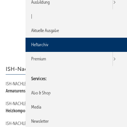
Ausbildung
|
Aktuelle Ausgabe
Heftarchiv
Premium
ISH-Nachlese
Services
ISH-NACHLESE
100
Armaturenspiegel
Abo & Shop
ISH-NACHLESE
120
Media
Heizkomponenten
Newsletter
ISH-NACHLESE
110