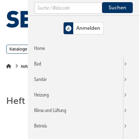
Springe
Springe
Springe
Search
auf
auf
auf
Hauptinhalt
Hauptmenü
SiteSearch
MENÜ
Home
Kataloge
Meldungen
Podcast
Produkte
Webin
Bad
Heftarchiv
Sanitär
Heizung
Heft 11-1999
Klima und Lüftung
Betrieb